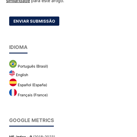
similaridade
para este artigo.
ENVIAR SUBMISSÃO
IDIOMA
Português (Brasil)
English
Español (España)
Français (France)
GOOGLE METRICS
H5-index
–
9
(2018-2023)