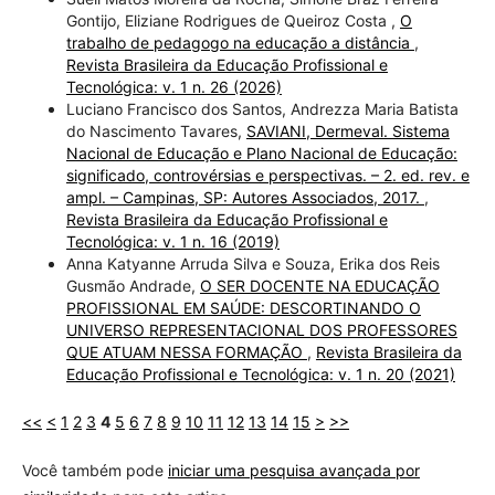
Gontijo, Eliziane Rodrigues de Queiroz Costa ,
O
trabalho de pedagogo na educação a distância
,
Revista Brasileira da Educação Profissional e
Tecnológica: v. 1 n. 26 (2026)
Luciano Francisco dos Santos, Andrezza Maria Batista
do Nascimento Tavares,
SAVIANI, Dermeval. Sistema
Nacional de Educação e Plano Nacional de Educação:
significado, controvérsias e perspectivas. – 2. ed. rev. e
ampl. – Campinas, SP: Autores Associados, 2017.
,
Revista Brasileira da Educação Profissional e
Tecnológica: v. 1 n. 16 (2019)
Anna Katyanne Arruda Silva e Souza, Erika dos Reis
Gusmão Andrade,
O SER DOCENTE NA EDUCAÇÃO
PROFISSIONAL EM SAÚDE: DESCORTINANDO O
UNIVERSO REPRESENTACIONAL DOS PROFESSORES
QUE ATUAM NESSA FORMAÇÃO
,
Revista Brasileira da
Educação Profissional e Tecnológica: v. 1 n. 20 (2021)
<<
<
1
2
3
4
5
6
7
8
9
10
11
12
13
14
15
>
>>
Você também pode
iniciar uma pesquisa avançada por