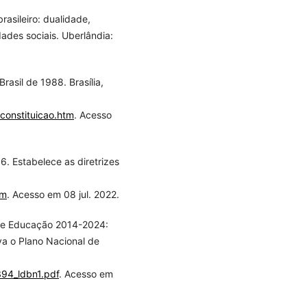
asileiro: dualidade,
ades sociais. Uberlândia:
rasil de 1988. Brasília,
/constituicao.htm
. Acesso
. Estabelece as diretrizes
tm
. Acesso em 08 jul. 2022.
 de Educação 2014-2024:
va o Plano Nacional de
394_ldbn1.pdf
. Acesso em