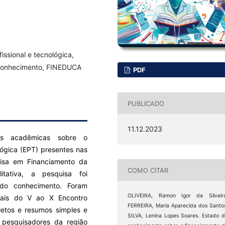
ssional e tecnológica,
 Conhecimento, FINEDUCA
PDF
PUBLICADO
11.12.2023
ões acadêmicas sobre o
lógica (EPT) presentes nas
isa em Financiamento da
COMO CITAR
tativa, a pesquisa foi
o do conhecimento. Foram
OLIVEIRA, Ramon Igor da Silveira
nais do V ao X Encontro
FERREIRA, Maria Aparecida dos Santo
letos e resumos simples e
SILVA, Lenina Lopes Soares. Estado 
 pesquisadores da região