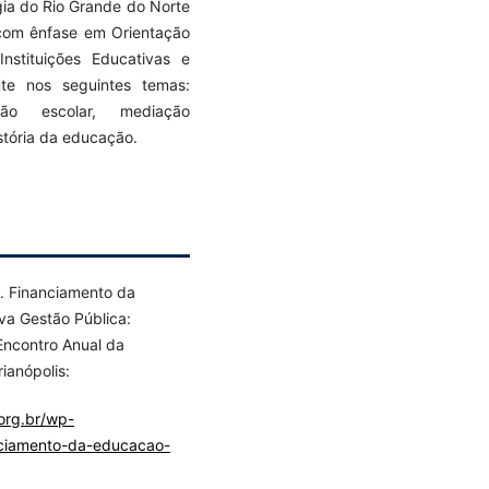
gia do Rio Grande do Norte
 com ênfase em Orientação
nstituições Educativas e
te nos seguintes temas:
ção escolar, mediação
stória da educação.
. Financiamento da
va Gestão Pública:
 Encontro Anual da
rianópolis:
.org.br/wp-
anciamento-da-educacao-