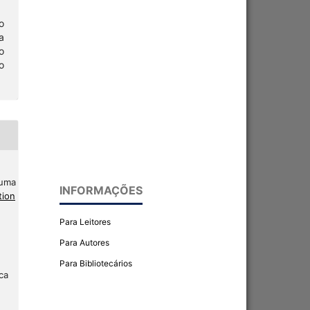
o
a
o
o
 uma
INFORMAÇÕES
tion
Para Leitores
Para Autores
Para Bibliotecários
ca