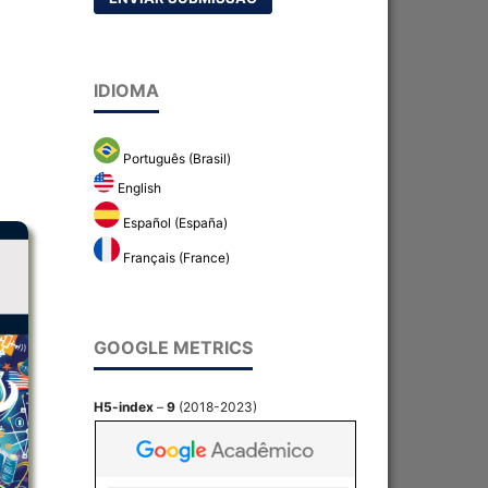
IDIOMA
Português (Brasil)
English
Español (España)
Français (France)
GOOGLE METRICS
H5-index
–
9
(2018-2023)