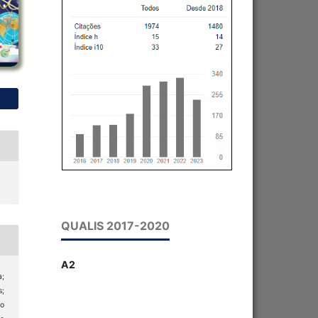
QUALIS 2017-2020
A2
;
s;
do