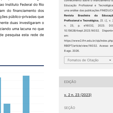
conhecimento sobre o financiamento 
ao Instituto Federal do Rio
Educação Profissional e Tecnológica
ram do financiamento dos
uma análise das publicações FINEDUC
Revista Brasileira da Educaçã
lações público-privadas que
Profissional e Tecnológica
,
[S. l.]
, v. 
mente duas investigaram o
n. 23, p. e16032, 2023. DOI
nciando uma lacuna no que
10.15628/rbept.2023.16032. Disponív
de pesquisa esta rede de
em:
https://www2.ifrn.edu.br/ojs/index.php
RBEPT/article/view/16032. Acesso e
8 ago. 2026.
Fomatos de Citação
EDIÇÃO
v. 2 n. 23 (2023)
SEÇÃO