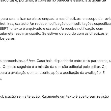
ador(a) e, portanto, a cortesia no parecer é essencial.
Etapas do
para se analisar se ele se enquadra nas diretrizes e escopo da revis
etrizes, o/a autor/a/ recebe notificação com solicitações específica
BEPT, o texto é arquivado e o/a autor/a recebe notificação com
 submeter seu manuscrito. Se estiver de acordo com as diretrizes e
los pares.
s pareceristas
ad hoc
. Caso haja disparidade entre dois pareceres, 
. O passo seguinte é a missão da decisão editorial pelo editor. Os
ra a avaliação do manuscrito após a aceitação da avaliação. É
s.
publicação sem alteração. Raramente um texto é aceito sem revisão