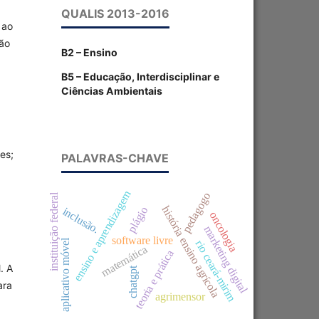
QUALIS 2013-2016
 ao
são
B2 – Ensino
B5 – Educação, Interdisciplinar e
Ciências Ambientais
es;
PALAVRAS-CHAVE
ensino e aprendizagem
pedagogo
instituição federal
história ensino agrícola
plágio
inclusão.
oncologia
marketing digital
software livre
aplicativo móvel
rio ceará-mirim
matemática
teoria e prática
. A
chatgpt
ara
agrimensor