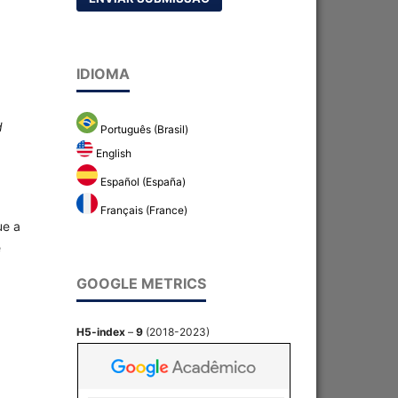
IDIOMA
d
Português (Brasil)
English
Español (España)
Français (France)
ue a
e
GOOGLE METRICS
H5-index
–
9
(2018-2023)