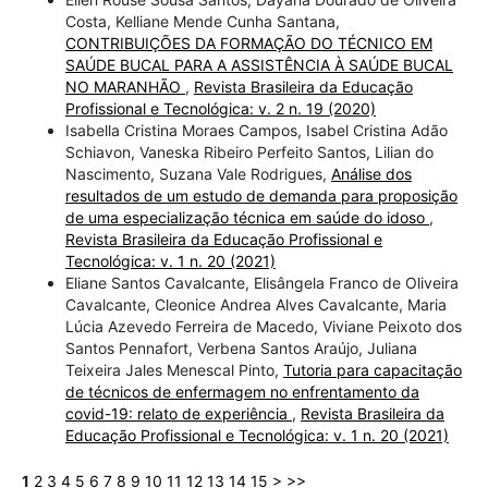
Costa, Kelliane Mende Cunha Santana,
CONTRIBUIÇÕES DA FORMAÇÃO DO TÉCNICO EM
SAÚDE BUCAL PARA A ASSISTÊNCIA À SAÚDE BUCAL
NO MARANHÃO
,
Revista Brasileira da Educação
Profissional e Tecnológica: v. 2 n. 19 (2020)
Isabella Cristina Moraes Campos, Isabel Cristina Adão
Schiavon, Vaneska Ribeiro Perfeito Santos, Lilian do
Nascimento, Suzana Vale Rodrigues,
Análise dos
resultados de um estudo de demanda para proposição
de uma especialização técnica em saúde do idoso
,
Revista Brasileira da Educação Profissional e
Tecnológica: v. 1 n. 20 (2021)
Eliane Santos Cavalcante, Elisângela Franco de Oliveira
Cavalcante, Cleonice Andrea Alves Cavalcante, Maria
Lúcia Azevedo Ferreira de Macedo, Viviane Peixoto dos
Santos Pennafort, Verbena Santos Araújo, Juliana
Teixeira Jales Menescal Pinto,
Tutoria para capacitação
de técnicos de enfermagem no enfrentamento da
covid-19: relato de experiência
,
Revista Brasileira da
Educação Profissional e Tecnológica: v. 1 n. 20 (2021)
1
2
3
4
5
6
7
8
9
10
11
12
13
14
15
>
>>