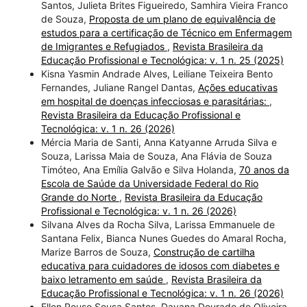
Santos, Julieta Brites Figueiredo, Samhira Vieira Franco
de Souza,
Proposta de um plano de equivalência de
estudos para a certificação de Técnico em Enfermagem
de Imigrantes e Refugiados
,
Revista Brasileira da
Educação Profissional e Tecnológica: v. 1 n. 25 (2025)
Kisna Yasmin Andrade Alves, Leiliane Teixeira Bento
Fernandes, Juliane Rangel Dantas,
Ações educativas
em hospital de doenças infecciosas e parasitárias:
,
Revista Brasileira da Educação Profissional e
Tecnológica: v. 1 n. 26 (2026)
Mércia Maria de Santi, Anna Katyanne Arruda Silva e
Souza, Larissa Maia de Souza, Ana Flávia de Souza
Timóteo, Ana Emília Galvão e Silva Holanda,
70 anos da
Escola de Saúde da Universidade Federal do Rio
Grande do Norte
,
Revista Brasileira da Educação
Profissional e Tecnológica: v. 1 n. 26 (2026)
Silvana Alves da Rocha Silva, Larissa Emmanuele de
Santana Felix, Bianca Nunes Guedes do Amaral Rocha,
Marize Barros de Souza,
Construção de cartilha
educativa para cuidadores de idosos com diabetes e
baixo letramento em saúde
,
Revista Brasileira da
Educação Profissional e Tecnológica: v. 1 n. 26 (2026)
Ellen Rouse Sousa Santos, Dayana Dourado de Oliveira