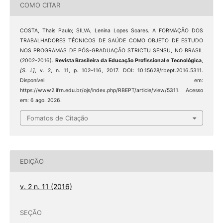
COMO CITAR
COSTA, Thais Paulo; SILVA, Lenina Lopes Soares. A FORMAÇÃO DOS
TRABALHADORES TÉCNICOS DE SAÚDE COMO OBJETO DE ESTUDO
NOS PROGRAMAS DE PÓS-GRADUAÇÃO STRICTU SENSU, NO BRASIL
(2002-2016).
Revista Brasileira da Educação Profissional e Tecnológica
,
[S. l.]
, v. 2, n. 11, p. 102–116, 2017. DOI: 10.15628/rbept.2016.5311.
Disponível em:
https://www2.ifrn.edu.br/ojs/index.php/RBEPT/article/view/5311. Acesso
em: 6 ago. 2026.
Fomatos de Citação
EDIÇÃO
v. 2 n. 11 (2016)
SEÇÃO