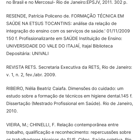
no Brasil e no Mercosul- Rio de Janeiro:EPSJV, 2011. 302 p.
RESENDE, Patrícia Policeno de. FORMAÇÃO TÉCNICA EM
SAÚDE NA ETSUS TOCANTINS: análise da relação de
integração do ensino com os serviços de saúde.' 01/11/2009
150 f. Profissionalizante em SAÚDE Instituição de Ensino:
UNIVERSIDADE DO VALE DO ITAJAÍ, Itajaí Biblioteca
Depositária: UNIVALI
REVISTA RETS. Secretaria Executiva da RETS, Rio de Janeiro:
v. 1, n. 2, fev./abr. 2009.
RIBEIRO, Nélia Beatriz Caiafa. Dimensões do cuidado: um
estudo sobre a formação de técnicos em higiene dental.145 f.
Dissertação (Mestrado Profissional em Saúde). Rio de Janeiro,
2010.
VIEIRA, M.; CHINELLI, F. Relação contemporânea entre
trabalho, qualificação e reconhecimento: repercussões sobre
os trabalhadores técnicos do SUS. Ciênc. Saúde coletiva, Rio