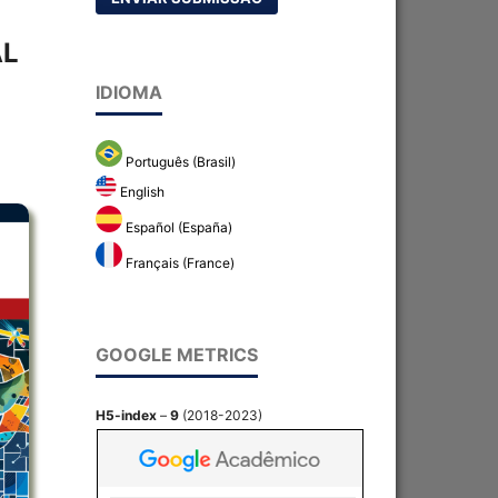
AL
IDIOMA
Português (Brasil)
English
Español (España)
Français (France)
GOOGLE METRICS
H5-index
–
9
(2018-2023)