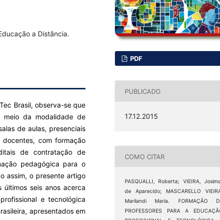
Educação a Distância.
PDF
PUBLICADO
Tec Brasil, observa-se que
17.12.2015
r meio da modalidade de
alas de aulas, presenciais
is docentes, com formação
tais de contratação de
COMO CITAR
mação pedagógica para o
o assim, o presente artigo
PASQUALLI, Roberta; VIEIRA, Josim
 últimos seis anos acerca
de Aparecido; MASCARELLO VIEIRA
rofissional e tecnológica
Marilandi Maria. FORMAÇÃO D
rasileira, apresentados em
PROFESSORES PARA A EDUCAÇÃ