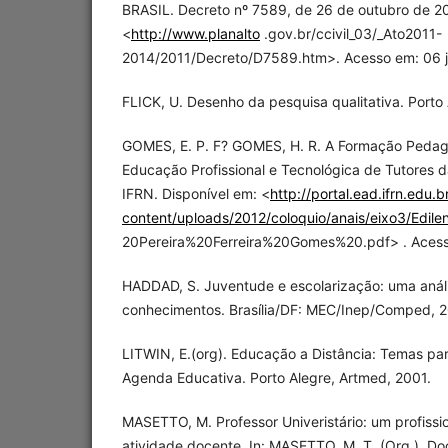
BRASIL. Decreto nº 7589, de 26 de outubro de 20
<
http://www.planalto
.gov.br/ccivil_03/_Ato2011-
2014/2011/Decreto/D7589.htm>. Acesso em: 06 j
FLICK, U. Desenho da pesquisa qualitativa. Porto
GOMES, E. P. F? GOMES, H. R. A Formação Peda
Educação Profissional e Tecnológica de Tutores d
IFRN. Disponível em: <
http://portal.ead.ifrn.edu.
content/uploads/2012/coloquio/anais/eixo3/Edil
20Pereira%20Ferreira%20Gomes%20.pdf> . Acesso
HADDAD, S. Juventude e escolarização: uma anál
conhecimentos. Brasília/DF: MEC/Inep/Comped, 
LITWIN, E.(org). Educação a Distância: Temas p
Agenda Educativa. Porto Alegre, Artmed, 2001.
MASETTO, M. Professor Univeristário: um profiss
atividade docente. In: MASETTO, M. T. (Org.). Do