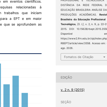
PROFISSIONAL E TECNOLÓGICA 
 em eventos científicos.
DISTÂNCIA DA REDE FEDERAL D
squisas relacionadas à
EDUCAÇÃO BRASILEIRA: ANÁLISE DA
m trabalhos que iniciam
PRODUÇÕES ACADÊMICAS.
Revis
s para a EPT e em maior
Brasileira da Educação Profissional
de que se aprofundem as
Tecnológica
,
[S. l.]
, v. 2, n. 9, p. 22–3
2015. DOI: 10.15628/rbept.2015.355
Disponível em
https://www2.ifrn.edu.br/ojs/index.php
RBEPT/article/view/3558. Acesso em:
ago. 2026.
Fomatos de Citação
EDIÇÃO
v. 2 n. 9 (2015)
SEÇÃO