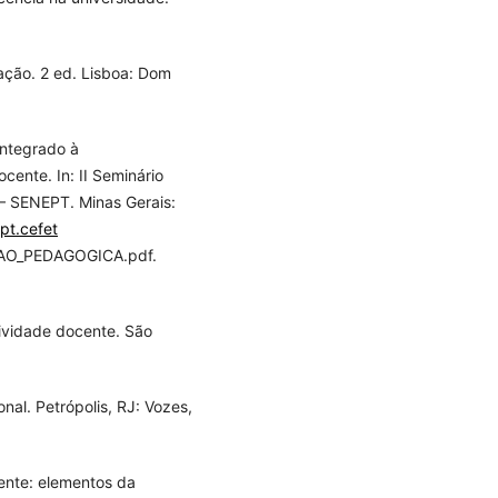
ação. 2 ed. Lisboa: Dom
integrado à
cente. In: II Seminário
 – SENEPT. Minas Gerais:
pt.cefet
CAO_PEDAGOGICA.pdf.
ividade docente. São
nal. Petrópolis, RJ: Vozes,
ente: elementos da