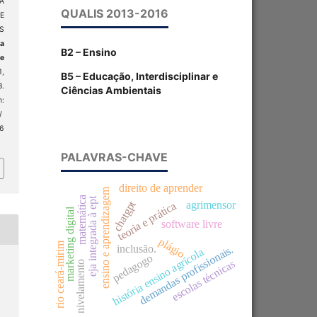
A
QUALIS 2013-2016
E
S
ta
B2 – Ensino
 e
1,
B5 – Educação, Interdisciplinar e
8.
Ciências Ambientais
:
/
 6
PALAVRAS-CHAVE
direito de aprender
ensino e aprendizagem
matemática
eja integrada à ept
chatgpt
agrimensor
teoria e prática
marketing digital
software livre
plágio
rio ceará-mirim
inclusão.
demandas profissionais.
história ensino agrícola
pedagogo
escolas técnicas
nivelamento