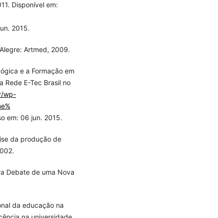
11. Disponível em:
un. 2015.
 Alegre: Artmed, 2009.
gógica e a Formação em
a Rede E-Tec Brasil no
br/wp-
ene%
 em: 06 jun. 2015.
ise da produção de
2002.
ara Debate de uma Nova
ional da educação na
cência na universidade.