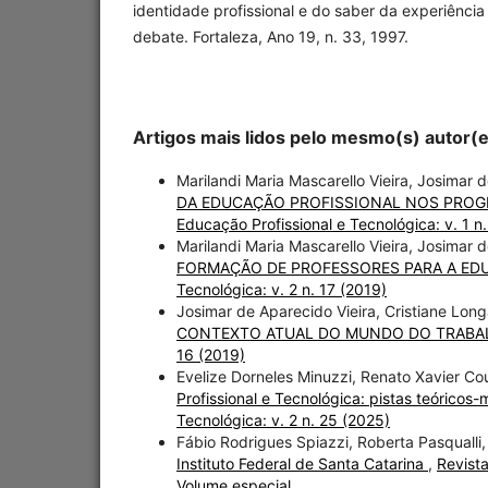
identidade profissional e do saber da experiênc
debate. Fortaleza, Ano 19, n. 33, 1997.
Artigos mais lidos pelo mesmo(s) autor(
Marilandi Maria Mascarello Vieira, Josimar 
DA EDUCAÇÃO PROFISSIONAL NOS PROG
Educação Profissional e Tecnológica: v. 1 n.
Marilandi Maria Mascarello Vieira, Josimar 
FORMAÇÃO DE PROFESSORES PARA A ED
Tecnológica: v. 2 n. 17 (2019)
Josimar de Aparecido Vieira, Cristiane Lo
CONTEXTO ATUAL DO MUNDO DO TRAB
16 (2019)
Evelize Dorneles Minuzzi, Renato Xavier Cou
Profissional e Tecnológica: pistas teórico
Tecnológica: v. 2 n. 25 (2025)
Fábio Rodrigues Spiazzi, Roberta Pasquall
Instituto Federal de Santa Catarina
,
Revista
Volume especial