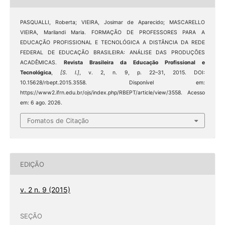
PASQUALLI, Roberta; VIEIRA, Josimar de Aparecido; MASCARELLO
VIEIRA, Marilandi Maria. FORMAÇÃO DE PROFESSORES PARA A
EDUCAÇÃO PROFISSIONAL E TECNOLÓGICA A DISTÂNCIA DA REDE
FEDERAL DE EDUCAÇÃO BRASILEIRA: ANÁLISE DAS PRODUÇÕES
ACADÊMICAS.
Revista Brasileira da Educação Profissional e
Tecnológica
,
[S. l.]
, v. 2, n. 9, p. 22–31, 2015. DOI:
10.15628/rbept.2015.3558. Disponível em:
https://www2.ifrn.edu.br/ojs/index.php/RBEPT/article/view/3558. Acesso
em: 6 ago. 2026.
Fomatos de Citação
EDIÇÃO
v. 2 n. 9 (2015)
SEÇÃO