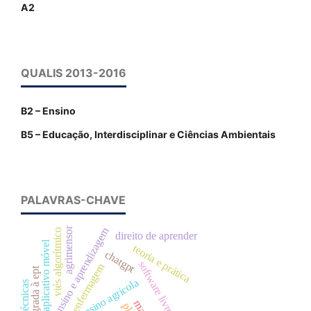
A2
QUALIS 2013-2016
B2 – Ensino
B5 – Educação, Interdisciplinar e Ciências Ambientais
PALAVRAS-CHAVE
ensino e aprendizagem
agrimensor
viés algorítmico
direito de aprender
aplicativo móvel
teoria e prática
chatgpt
software livre
enfermagem
eja integrada à ept
história ensino agrícola