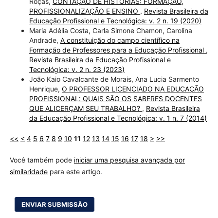
Roças,
CONTAÇÃO DE HISTÓRIAS: FORMAÇÃO,
PROFISSIONALIZAÇÃO E ENSINO
,
Revista Brasileira da
Educação Profissional e Tecnológica: v. 2 n. 19 (2020)
Maria Adélia Costa, Carla Simone Chamon, Carolina
Andrade,
A constituição do campo científico na
Formação de Professores para a Educação Profissional
,
Revista Brasileira da Educação Profissional e
Tecnológica: v. 2 n. 23 (2023)
João Kaio Cavalcante de Morais, Ana Lucia Sarmento
Henrique,
O PROFESSOR LICENCIADO NA EDUCAÇÃO
PROFISSIONAL: QUAIS SÃO OS SABERES DOCENTES
QUE ALICERÇAM SEU TRABALHO?
,
Revista Brasileira
da Educação Profissional e Tecnológica: v. 1 n. 7 (2014)
<<
<
4
5
6
7
8
9
10
11
12
13
14
15
16
17
18
>
>>
Você também pode
iniciar uma pesquisa avançada por
similaridade
para este artigo.
ENVIAR SUBMISSÃO