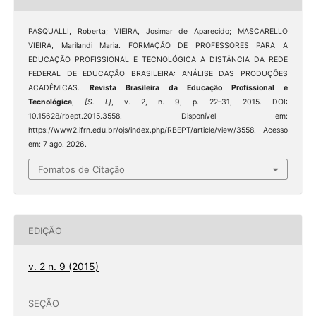
PASQUALLI, Roberta; VIEIRA, Josimar de Aparecido; MASCARELLO
VIEIRA, Marilandi Maria. FORMAÇÃO DE PROFESSORES PARA A
EDUCAÇÃO PROFISSIONAL E TECNOLÓGICA A DISTÂNCIA DA REDE
FEDERAL DE EDUCAÇÃO BRASILEIRA: ANÁLISE DAS PRODUÇÕES
ACADÊMICAS.
Revista Brasileira da Educação Profissional e
Tecnológica
,
[S. l.]
, v. 2, n. 9, p. 22–31, 2015. DOI:
10.15628/rbept.2015.3558. Disponível em:
https://www2.ifrn.edu.br/ojs/index.php/RBEPT/article/view/3558. Acesso
em: 7 ago. 2026.
Fomatos de Citação
EDIÇÃO
v. 2 n. 9 (2015)
SEÇÃO