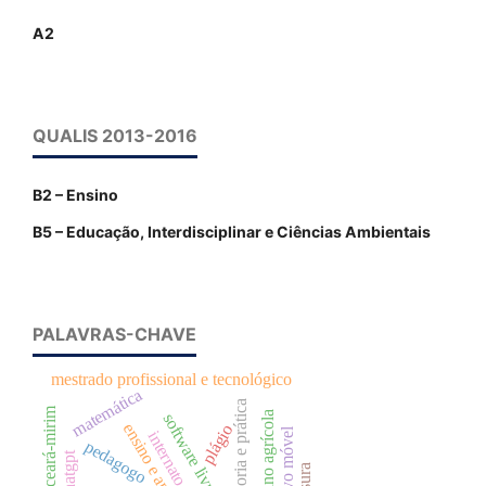
A2
QUALIS 2013-2016
B2 – Ensino
B5 – Educação, Interdisciplinar e Ciências Ambientais
PALAVRAS-CHAVE
mestrado profissional e tecnológico
matemática
teoria e prática
rio ceará-mirim
software livre
plágio
aplicativo móvel
pedagogo
chatgpt