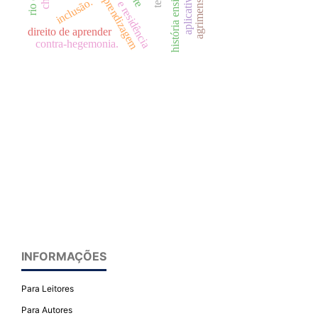
história ensino agrícola
ensino e aprendizagem
internato e residência
agrimensura
inclusão.
direito de aprender
contra-hegemonia.
INFORMAÇÕES
Para Leitores
Para Autores