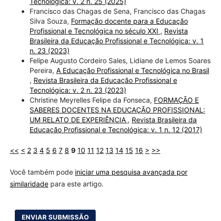
Tecnológica: v. 2 n. 25 (2025)
Francisco das Chagas de Sena, Francisco das Chagas
Silva Souza,
Formação docente para a Educação
Profissional e Tecnológica no século XXI
,
Revista
Brasileira da Educação Profissional e Tecnológica: v. 1
n. 23 (2023)
Felipe Augusto Cordeiro Sales, Lidiane de Lemos Soares
Pereira,
A Educação Profissional e Tecnológica no Brasil
,
Revista Brasileira da Educação Profissional e
Tecnológica: v. 2 n. 23 (2023)
Christine Meyrelles Felipe da Fonseca,
FORMAÇÃO E
SABERES DOCENTES NA EDUCAÇÃO PROFISSIONAL:
UM RELATO DE EXPERIÊNCIA
,
Revista Brasileira da
Educação Profissional e Tecnológica: v. 1 n. 12 (2017)
<<
<
2
3
4
5
6
7
8
9
10
11
12
13
14
15
16
>
>>
Você também pode
iniciar uma pesquisa avançada por
similaridade
para este artigo.
ENVIAR SUBMISSÃO