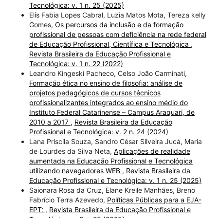
Tecnológica: v. 1 n. 25 (2025)
Elís Fabia Lopes Cabral, Luzia Matos Mota, Tereza kelly
Gomes,
Os percursos da inclusão e da formação
profissional de pessoas com deficiência na rede federal
de Educação Profissional, Científica e Tecnológica
,
Revista Brasileira da Educação Profissional e
Tecnológica: v. 1 n. 22 (2022)
Leandro Kingeski Pacheco, Celso João Carminati,
Formação ética no ensino de filosofia: análise de
projetos pedagógicos de cursos técnicos
profissionalizantes integrados ao ensino médio do
Instituto Federal Catarinense – Campus Araquari, de
2010 a 2017
,
Revista Brasileira da Educação
Profissional e Tecnológica: v. 2 n. 24 (2024)
Lana Priscila Souza, Sandro César Silveira Jucá, Maria
de Lourdes da Silva Neta,
Aplicações de realidade
aumentada na Educação Profissional e Tecnológica
utilizando navegadores WEB
,
Revista Brasileira da
Educação Profissional e Tecnológica: v. 1 n. 25 (2025)
Saionara Rosa da Cruz, Elane Kreile Manhães, Breno
Fabrício Terra Azevedo,
Políticas Públicas para a EJA-
EPT:
,
Revista Brasileira da Educação Profissional e