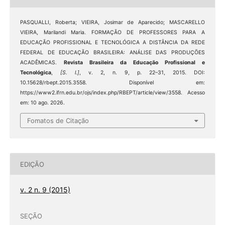
PASQUALLI, Roberta; VIEIRA, Josimar de Aparecido; MASCARELLO
VIEIRA, Marilandi Maria. FORMAÇÃO DE PROFESSORES PARA A
EDUCAÇÃO PROFISSIONAL E TECNOLÓGICA A DISTÂNCIA DA REDE
FEDERAL DE EDUCAÇÃO BRASILEIRA: ANÁLISE DAS PRODUÇÕES
ACADÊMICAS.
Revista Brasileira da Educação Profissional e
Tecnológica
,
[S. l.]
, v. 2, n. 9, p. 22–31, 2015. DOI:
10.15628/rbept.2015.3558. Disponível em:
https://www2.ifrn.edu.br/ojs/index.php/RBEPT/article/view/3558. Acesso
em: 10 ago. 2026.
Fomatos de Citação
EDIÇÃO
v. 2 n. 9 (2015)
SEÇÃO