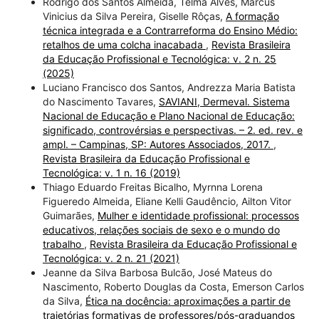
Rodrigo dos Santos Almeida, Telma Alves, Marcus
Vinicius da Silva Pereira, Giselle Rôças,
A formação
técnica integrada e a Contrarreforma do Ensino Médio:
retalhos de uma colcha inacabada
,
Revista Brasileira
da Educação Profissional e Tecnológica: v. 2 n. 25
(2025)
Luciano Francisco dos Santos, Andrezza Maria Batista
do Nascimento Tavares,
SAVIANI, Dermeval. Sistema
Nacional de Educação e Plano Nacional de Educação:
significado, controvérsias e perspectivas. – 2. ed. rev. e
ampl. – Campinas, SP: Autores Associados, 2017.
,
Revista Brasileira da Educação Profissional e
Tecnológica: v. 1 n. 16 (2019)
Thiago Eduardo Freitas Bicalho, Myrnna Lorena
Figueredo Almeida, Eliane Kelli Gaudêncio, Ailton Vitor
Guimarães,
Mulher e identidade profissional: processos
educativos, relações sociais de sexo e o mundo do
trabalho
,
Revista Brasileira da Educação Profissional e
Tecnológica: v. 2 n. 21 (2021)
Jeanne da Silva Barbosa Bulcão, José Mateus do
Nascimento, Roberto Douglas da Costa, Emerson Carlos
da Silva,
Ética na docência: aproximações a partir de
trajetórias formativas de professores/pós-graduandos