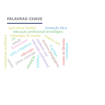
PALAVRAS-CHAVE
agricultura familiar
formação ética
educação profissional tecnológica
estratégias de ensino
história oral
comunidade acadêmica
cts
licenciaturas
dubdh
mulheres sim
ensino de filosofia
educação profissional
recursos pedagógicos
redes complexas
visibilidade
if goiano
educação.
plano curricular
reputação
hortaliça
tutoria