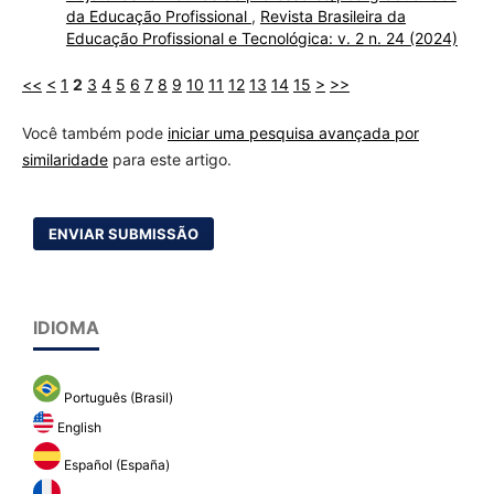
da Educação Profissional
,
Revista Brasileira da
Educação Profissional e Tecnológica: v. 2 n. 24 (2024)
<<
<
1
2
3
4
5
6
7
8
9
10
11
12
13
14
15
>
>>
Você também pode
iniciar uma pesquisa avançada por
similaridade
para este artigo.
ENVIAR SUBMISSÃO
IDIOMA
Português (Brasil)
English
Español (España)