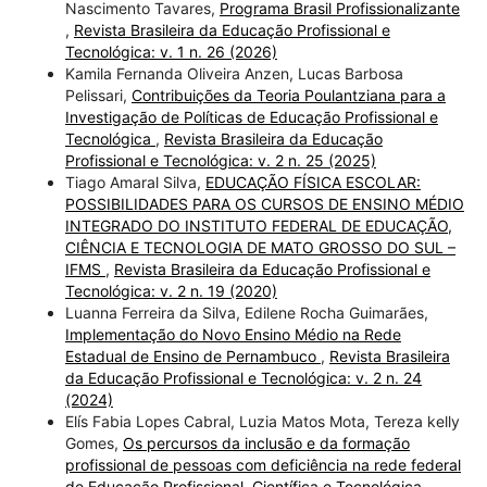
Nascimento Tavares,
Programa Brasil Profissionalizante
,
Revista Brasileira da Educação Profissional e
Tecnológica: v. 1 n. 26 (2026)
Kamila Fernanda Oliveira Anzen, Lucas Barbosa
Pelissari,
Contribuições da Teoria Poulantziana para a
Investigação de Políticas de Educação Profissional e
Tecnológica
,
Revista Brasileira da Educação
Profissional e Tecnológica: v. 2 n. 25 (2025)
Tiago Amaral Silva,
EDUCAÇÃO FÍSICA ESCOLAR:
POSSIBILIDADES PARA OS CURSOS DE ENSINO MÉDIO
INTEGRADO DO INSTITUTO FEDERAL DE EDUCAÇÃO,
CIÊNCIA E TECNOLOGIA DE MATO GROSSO DO SUL –
IFMS
,
Revista Brasileira da Educação Profissional e
Tecnológica: v. 2 n. 19 (2020)
Luanna Ferreira da Silva, Edilene Rocha Guimarães,
Implementação do Novo Ensino Médio na Rede
Estadual de Ensino de Pernambuco
,
Revista Brasileira
da Educação Profissional e Tecnológica: v. 2 n. 24
(2024)
Elís Fabia Lopes Cabral, Luzia Matos Mota, Tereza kelly
Gomes,
Os percursos da inclusão e da formação
profissional de pessoas com deficiência na rede federal
de Educação Profissional, Científica e Tecnológica
,