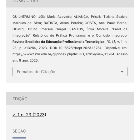
COMO CITAR
GUILHERMINO, Júlia Maria Azevedo; ALIANÇA, Priscila Tiziana Seabra
Marques da Silva; BATISTA, Alison Pereira; COSTA, Ana Paula Borba;
GOMES, Bruno Emerson Gurgel; SANTOS, Érika Moreira. “Farol da
Integração”: Relatórios de Prática Profissional e o Currículo Integrado.
Revista Brasileira da Educação Profissional e Tecnológica
,
[S. l.]
, v. 1, n.
23, p. e13284, 2023. DOI: 10.15628/rbept.2023.13284. Disponível em:
https://www2.ifrn.edu.br/ojs/index.php/RBEPT/article/view/13284. Acesso
em: 9 ago. 2026.
Fomatos de Citação
EDIÇÃO
v. 1 n. 23 (2023)
SEÇÃO