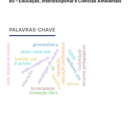
B5 – Educação, Interdisciplinar e Ciências Ambientais
PALAVRAS-CHAVE
geoestatística
educação profissional
rede federal de ensino
recursos pedagógicos
estratégias de ensino
dubdh
plano curricular
visibilidade
redes complexas
história oral
mulheres sim
reputação
if goiano
cts
educação.
hortaliça
tutoria
licenciaturas
formação ética