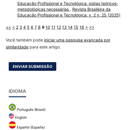
Educação Profissional e Tecnológica: pistas teóricos-
metodológicas necessárias
,
Revista Brasileira da
Educação Profissional e Tecnológica: v. 2 n. 25 (2025)
<<
<
2
3
4
5
6
7
8
9
10
11
12
13
14
15
16
>
>>
Você também pode
iniciar uma pesquisa avançada por
similaridade
para este artigo.
ENVIAR SUBMISSÃO
IDIOMA
Português (Brasil)
English
Español (España)