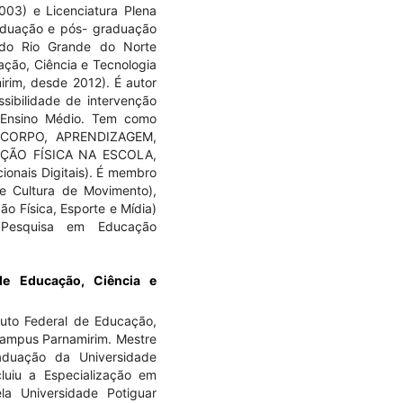
03) e Licenciatura Plena
aduação e pós- graduação
 do Rio Grande do Norte
ação, Ciência e Tecnologia
rim, desde 2012). É autor
sibilidade de intervenção
 Ensino Médio. Tem como
l: CORPO, APRENDIZAGEM,
ÇÃO FÍSICA NA ESCOLA,
onais Digitais). É membro
 Cultura de Movimento),
 Física, Esporte e Mídia)
 Pesquisa em Educação
 de Educação, Ciência e
tuto Federal de Educação,
Campus Parnamirim. Mestre
duação da Universidade
luiu a Especialização em
a Universidade Potiguar