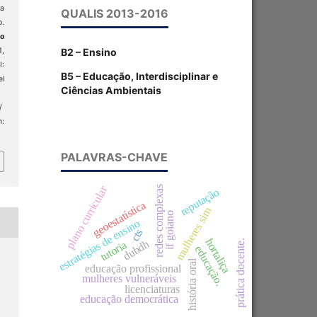
ca
QUALIS 2013-2016
o.
o
B2 – Ensino
1,
:
B5 – Educação, Interdisciplinar e
el
Ciências Ambientais
/
m:
PALAVRAS-CHAVE
plano curricular
redes complexas
reputação
geoestatística
mulheres sim
if goiano
estratégias de ensino
cts
hortaliça
prática docente.
dubdh
tutoria
educação.
história oral
educação profissional
mulheres vulneráveis
licenciaturas
educação democrática