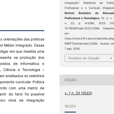
Integração”: Relatórios de Práti
Profissional e o Currículo Integrad
Revista Brasileira da Educaçã
Profissional e Tecnológica
,
[S. l.]
, v. 
n. 23, p. e13284, 2023. DOI
10.15628/rbept.2023.13284. Disponív
em:
s orientações das práticas
https://www2.ifrn.edu.br/ojs/index.php
RBEPT/article/view/13284. Acesso e
no Médio Integrado. Dessa
7 ago. 2026.
vestigar em que medida uma
resente na produção dos
Fomatos de Citação
grados de Informática e
, Ciência e Tecnologia –
am analisados os relatórios
EDIÇÃO
onente curricular Prática
 acordo com uma matriz de
v. 1 n. 23 (2023)
rtir do farol foi possível
ixo nível de integração
SEÇÃO