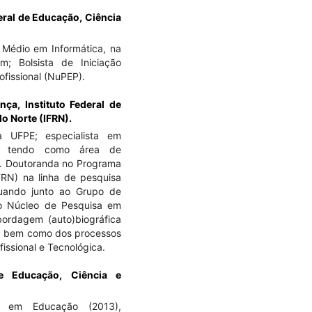
deral de Educação, Ciência
 Médio em Informática, na
; Bolsista de Iniciação
fissional (NuPEP).
ança,
Instituto Federal de
o Norte (IFRN).
a UFPE; especialista em
, tendo como área de
N. Doutoranda no Programa
FRN) na linha de pesquisa
uando junto ao Grupo de
do Núcleo de Pesquisa em
bordagem (auto)biográfica
a, bem como dos processos
issional e Tecnológica.
de Educação, Ciência e
o em Educação (2013),