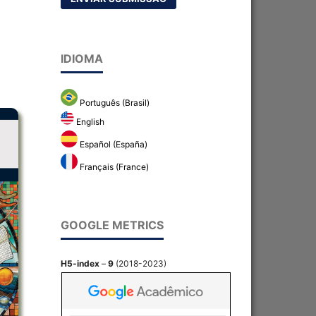
IDIOMA
Português (Brasil)
English
Español (España)
Français (France)
GOOGLE METRICS
H5-index
–
9
(2018-2023)