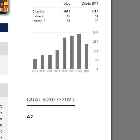
QUALIS 2017-2020
;
a
A2
n
;
;
a