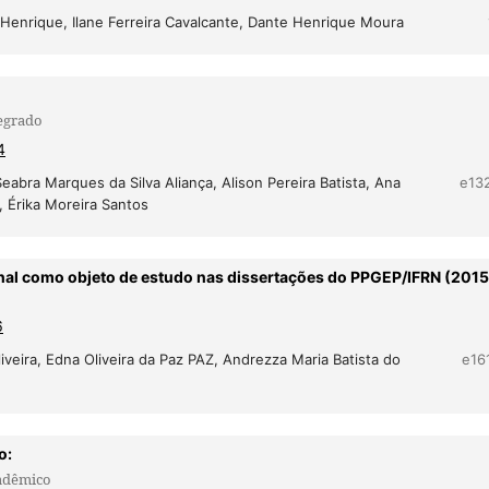
Henrique, Ilane Ferreira Cavalcante, Dante Henrique Moura
tegrado
4
Seabra Marques da Silva Aliança, Alison Pereira Batista, Ana
e13
 Érika Moreira Santos
nal como objeto de estudo nas dissertações do PPGEP/IFRN (2015
6
iveira, Edna Oliveira da Paz PAZ, Andrezza Maria Batista do
e16
o:
cadêmico