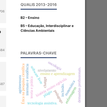
QUALIS 2013-2016
706
B2 – Ensino
B5 – Educação, Interdisciplinar e
Ciências Ambientais
O
684
PALAVRAS-CHAVE
oncologia
Ética na pesquisa científica
internato e residência
software livre
demandas profissionais.
nivelamento
ensino e aprendizagem
agrimensura
teoria e prática
chatgpt
história ensino agrícola
matemática
587
inclusão.
enfermagem
pedagogo
plágio
tecnologia assistiva.