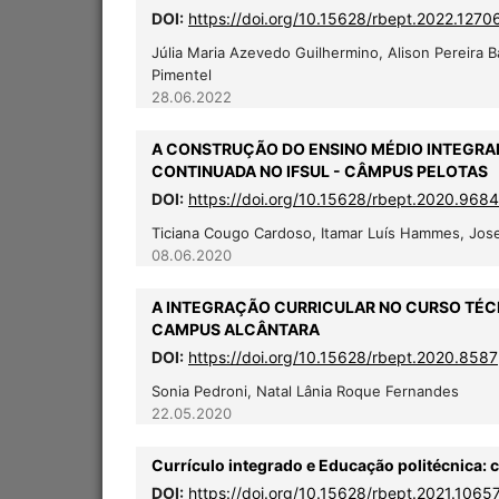
DOI:
https://doi.org/10.15628/rbept.2022.1270
Júlia Maria Azevedo Guilhermino, Alison Pereira Bat
Pimentel
28.06.2022
A CONSTRUÇÃO DO ENSINO MÉDIO INTEGRA
CONTINUADA NO IFSUL - CÂMPUS PELOTAS
DOI:
https://doi.org/10.15628/rbept.2020.9684
Ticiana Cougo Cardoso, Itamar Luís Hammes, Jose
08.06.2020
A INTEGRAÇÃO CURRICULAR NO CURSO TÉC
CAMPUS ALCÂNTARA
DOI:
https://doi.org/10.15628/rbept.2020.8587
Sonia Pedroni, Natal Lânia Roque Fernandes
22.05.2020
Currículo integrado e Educação politécnica:
DOI:
https://doi.org/10.15628/rbept.2021.1065