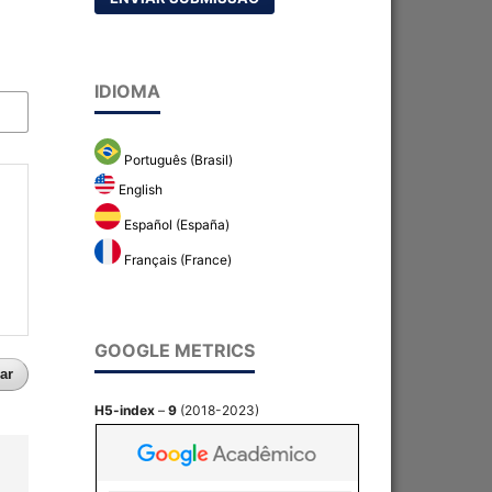
IDIOMA
Português (Brasil)
English
Español (España)
Français (France)
GOOGLE METRICS
ar
H5-index
–
9
(2018-2023)