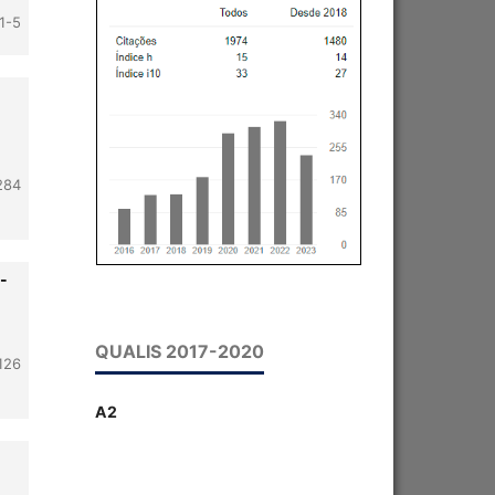
1-5
284
-
QUALIS 2017-2020
126
A2