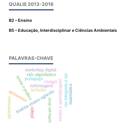
QUALIS 2013-2016
B2 – Ensino
B5 – Educação, Interdisciplinar e Ciências Ambientais
PALAVRAS-CHAVE
marketing digital
viés algorítmico
eja integrada à ept
teoria e prática
pedagogo
ensino e aprendizagem
chatgpt
enfermagem
matemática
inclusão.
agrimensor
história ensino agrícola
agrimensura
software livre
plágio