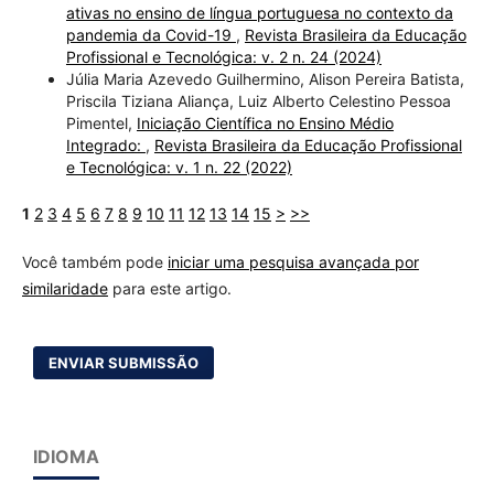
ativas no ensino de língua portuguesa no contexto da
pandemia da Covid-19
,
Revista Brasileira da Educação
Profissional e Tecnológica: v. 2 n. 24 (2024)
Júlia Maria Azevedo Guilhermino, Alison Pereira Batista,
Priscila Tiziana Aliança, Luiz Alberto Celestino Pessoa
Pimentel,
Iniciação Científica no Ensino Médio
Integrado:
,
Revista Brasileira da Educação Profissional
e Tecnológica: v. 1 n. 22 (2022)
1
2
3
4
5
6
7
8
9
10
11
12
13
14
15
>
>>
Você também pode
iniciar uma pesquisa avançada por
similaridade
para este artigo.
ENVIAR SUBMISSÃO
IDIOMA