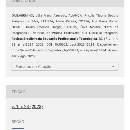
COMO CITAR
GUILHERMINO, Júlia Maria Azevedo; ALIANÇA, Priscila Tiziana Seabra
Marques da Silva; BATISTA, Alison Pereira; COSTA, Ana Paula Borba;
GOMES, Bruno Emerson Gurgel; SANTOS, Érika Moreira. “Farol da
Integração”: Relatórios de Prática Profissional e o Currículo Integrado.
Revista Brasileira da Educação Profissional e Tecnológica
,
[S. l.]
, v. 1, n.
23, p. e13284, 2023. DOI: 10.15628/rbept.2023.13284. Disponível em:
https://www2.ifrn.edu.br/ojs/index.php/RBEPT/article/view/13284. Acesso
em: 7 ago. 2026.
Fomatos de Citação
EDIÇÃO
v. 1 n. 23 (2023)
SEÇÃO