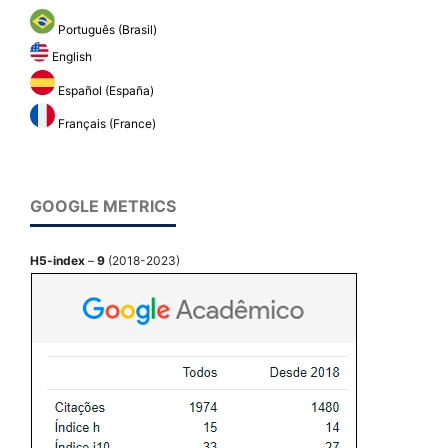
Português (Brasil)
English
Español (España)
Français (France)
GOOGLE METRICS
H5-index
–
9
(2018-2023)