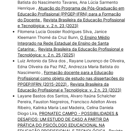
Batista do Nascimento Tavares, Ana Lúcia Sarmento
Henrique ,
Atuação do Programa de Pós-Graduação em
Educação Profissional (PPGEP-IFRN) para a Formação
do Docente
,
Revista Brasileira da Educação Profissional
e Tecnológica: v. 2 n. 23 (2023)
Filomena Lucia Gossler Rodrigues Silva, Janice
Kleemann Thomé da Cruz Bunn,
O Ensino Médio
Integrado na Rede Estadual de Ensino de Santa
Catarina:
,
Revista Brasileira da Educação Profissional e
Tecnológica: v. 2 n. 25 (2025)
Luiz Antonio da Silva dos , Rayane Lourenço de Oliveira,
Edna Oliveira da Paz PAZ, Andrezza Maria Batista do
Nascimento ,
Formação docente para a Educação
Profissional como objeto de estudo nas dissertações do
PPGEP/IFRN (2015-2022)
,
Revista Brasileira da
Educação Profissional e Tecnológica: v. 2 n. 23 (2023)
Layane Bastos dos Santos, Alvaro Itaúna Schalcher
Pereira, Fauston Negreiros, Francisco Adelton Alves
Ribeiro, Kalinka Maria Leal Madeira, Celina Daniela
Diogo Lira,
PRONATEC CAMPO - POSSIBILIDADES &
DESAFIOS: UM ESTUDO DE CASO A PARTIR DA
PRÁTICA DO PSICÓLOGO EDUCACIONAL NA
EDUCAÇÃO PROFISSIONAL E TECNOLÓGICA
,
Revista