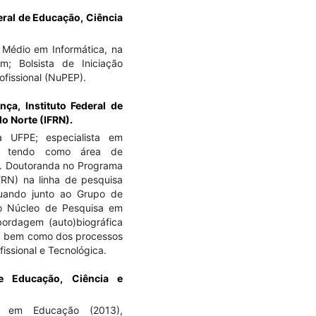
deral de Educação, Ciência
 Médio em Informática, na
; Bolsista de Iniciação
fissional (NuPEP).
ança,
Instituto Federal de
o Norte (IFRN).
a UFPE; especialista em
, tendo como área de
N. Doutoranda no Programa
FRN) na linha de pesquisa
uando junto ao Grupo de
do Núcleo de Pesquisa em
bordagem (auto)biográfica
a, bem como dos processos
issional e Tecnológica.
de Educação, Ciência e
o em Educação (2013),