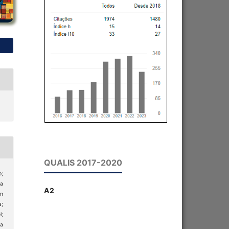
QUALIS 2017-2020
;
a
A2
n
;
;
a