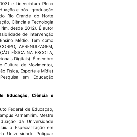
03) e Licenciatura Plena
aduação e pós- graduação
 do Rio Grande do Norte
ação, Ciência e Tecnologia
rim, desde 2012). É autor
sibilidade de intervenção
 Ensino Médio. Tem como
l: CORPO, APRENDIZAGEM,
ÇÃO FÍSICA NA ESCOLA,
onais Digitais). É membro
 Cultura de Movimento),
 Física, Esporte e Mídia)
 Pesquisa em Educação
 de Educação, Ciência e
tuto Federal de Educação,
Campus Parnamirim. Mestre
duação da Universidade
luiu a Especialização em
a Universidade Potiguar