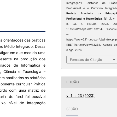
Integração”: Relatórios de Práti
Profissional e o Currículo Integrad
Revista Brasileira da Educaçã
Profissional e Tecnológica
,
[S. l.]
, v. 
n. 23, p. e13284, 2023. DOI
10.15628/rbept.2023.13284. Disponív
em:
s orientações das práticas
https://www2.ifrn.edu.br/ojs/index.php
RBEPT/article/view/13284. Acesso e
no Médio Integrado. Dessa
8 ago. 2026.
vestigar em que medida uma
resente na produção dos
Fomatos de Citação
grados de Informática e
, Ciência e Tecnologia –
am analisados os relatórios
EDIÇÃO
onente curricular Prática
 acordo com uma matriz de
v. 1 n. 23 (2023)
rtir do farol foi possível
ixo nível de integração
SEÇÃO