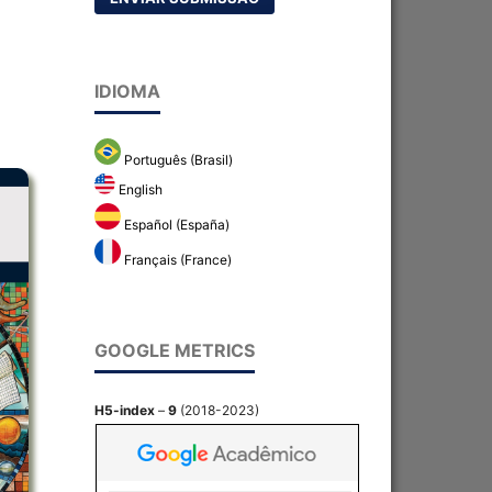
IDIOMA
Português (Brasil)
English
Español (España)
Français (France)
GOOGLE METRICS
H5-index
–
9
(2018-2023)