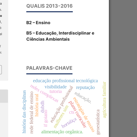
ca
QUALIS 2013-2016
o.
o
B2 – Ensino
1,
:
B5 – Educação, Interdisciplinar e
el
Ciências Ambientais
/
m:
PALAVRAS-CHAVE
educação profissional tecnológica
agricultura familiar
redes complexas
visibilidade
educação profissional
reputação
tutoria
história das disciplinas
educação.
rede federal de ensino
história oral
estratégias de ensino
plano curricular
dubdh
mulheres sim
geoestatística
cts
if goiano
hortaliça
alimentação orgânica.