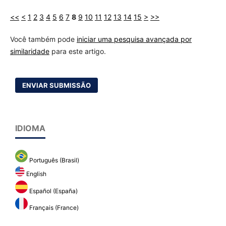
<<
<
1
2
3
4
5
6
7
8
9
10
11
12
13
14
15
>
>>
Você também pode
iniciar uma pesquisa avançada por
similaridade
para este artigo.
ENVIAR SUBMISSÃO
IDIOMA
Português (Brasil)
English
Español (España)
Français (France)