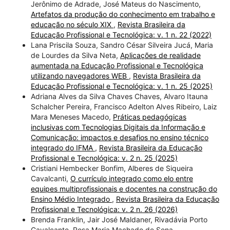
Jerônimo de Adrade, José Mateus do Nascimento,
Artefatos da produção do conhecimento em trabalho e
educação no século XIX
,
Revista Brasileira da
Educação Profissional e Tecnológica: v. 1 n. 22 (2022)
Lana Priscila Souza, Sandro César Silveira Jucá, Maria
de Lourdes da Silva Neta,
Aplicações de realidade
aumentada na Educação Profissional e Tecnológica
utilizando navegadores WEB
,
Revista Brasileira da
Educação Profissional e Tecnológica: v. 1 n. 25 (2025)
Adriana Alves da Silva Chaves Chaves, Alvaro Itauna
Schalcher Pereira, Francisco Adelton Alves Ribeiro, Laiz
Mara Meneses Macedo,
Práticas pedagógicas
inclusivas com Tecnologias Digitais da Informação e
Comunicação: impactos e desafios no ensino técnico
integrado do IFMA
,
Revista Brasileira da Educação
Profissional e Tecnológica: v. 2 n. 25 (2025)
Cristiani Hembecker Bonfim, Alberes de Siqueira
Cavalcanti,
O currículo integrado como elo entre
equipes multiprofissionais e docentes na construção do
Ensino Médio Integrado
,
Revista Brasileira da Educação
Profissional e Tecnológica: v. 2 n. 26 (2026)
Brenda Franklin, Jair José Maldaner, Rivadávia Porto
Cavalcante, Rosa Maria Machado de Sena,