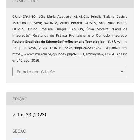
COMO CITAR
GUILHERMINO, Júlia Maria Azevedo; ALIANÇA, Priscila Tiziana Seabra
Marques da Silva; BATISTA, Alison Pereira; COSTA, Ana Paula Borba;
GOMES, Bruno Emerson Gurgel; SANTOS, Érika Moreira. “Farol da
Integração”: Relatórios de Prática Profissional e o Currículo Integrado.
Revista Brasileira da Educação Profissional e Tecnológica
,
[S. l.]
, v. 1, n.
23, p. e13284, 2023. DOI: 10.15628/rbept.2023.13284. Disponível em:
https://www2.ifrn.edu.br/ojs/index.php/RBEPT/article/view/13284. Acesso
em: 10 ago. 2026.
Fomatos de Citação
EDIÇÃO
v. 1 n. 23 (2023)
SEÇÃO