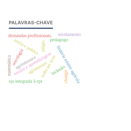
PALAVRAS-CHAVE
nivelamento
demandas profissionais.
pedagogo
teoria e prática
plágio
história ensino agrícola
oncologia
ensino e aprendizagem
software livre
agrimensura
matemática
agrimensor
inclusão.
chatgpt
eja integrada à ept