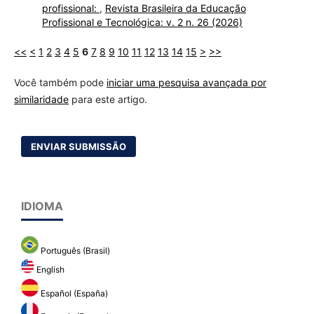
profissional:
,
Revista Brasileira da Educação
Profissional e Tecnológica: v. 2 n. 26 (2026)
<<
<
1
2
3
4
5
6
7
8
9
10
11
12
13
14
15
>
>>
Você também pode
iniciar uma pesquisa avançada por
similaridade
para este artigo.
ENVIAR SUBMISSÃO
IDIOMA
Português (Brasil)
English
Español (España)