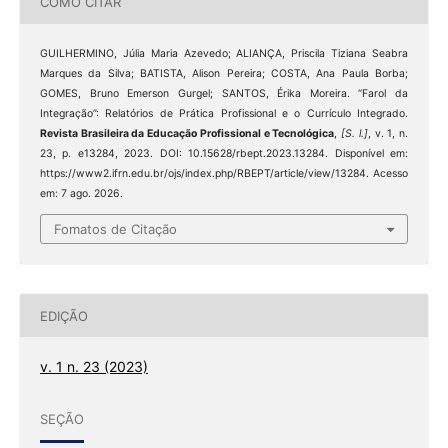
COMO CITAR
GUILHERMINO, Júlia Maria Azevedo; ALIANÇA, Priscila Tiziana Seabra
Marques da Silva; BATISTA, Alison Pereira; COSTA, Ana Paula Borba;
GOMES, Bruno Emerson Gurgel; SANTOS, Érika Moreira. “Farol da
Integração”: Relatórios de Prática Profissional e o Currículo Integrado.
Revista Brasileira da Educação Profissional e Tecnológica
,
[S. l.]
, v. 1, n.
23, p. e13284, 2023. DOI: 10.15628/rbept.2023.13284. Disponível em:
https://www2.ifrn.edu.br/ojs/index.php/RBEPT/article/view/13284. Acesso
em: 7 ago. 2026.
Fomatos de Citação
EDIÇÃO
v. 1 n. 23 (2023)
SEÇÃO