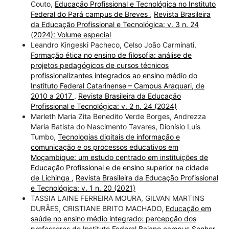
Couto,
Educação Profissional e Tecnológica no Instituto
Federal do Pará campus de Breves
,
Revista Brasileira
da Educação Profissional e Tecnológica: v. 3 n. 24
(2024): Volume especial
Leandro Kingeski Pacheco, Celso João Carminati,
Formação ética no ensino de filosofia: análise de
projetos pedagógicos de cursos técnicos
profissionalizantes integrados ao ensino médio do
Instituto Federal Catarinense – Campus Araquari, de
2010 a 2017
,
Revista Brasileira da Educação
Profissional e Tecnológica: v. 2 n. 24 (2024)
Marleth Maria Zita Benedito Verde Borges, Andrezza
Maria Batista do Nascimento Tavares, Dionísio Luís
Tumbo,
Tecnologias digitais de informação e
comunicação e os processos educativos em
Moçambique: um estudo centrado em instituições de
Educação Profissional e de ensino superior na cidade
de Lichinga
,
Revista Brasileira da Educação Profissional
e Tecnológica: v. 1 n. 20 (2021)
TASSIA LAINE FERREIRA MOURA, GILVAN MARTINS
DURÃES, CRISTIANE BRITO MACHADO,
Educação em
saúde no ensino médio integrado: percepção dos
professores do Instituto Federal Baiano campus Senhor