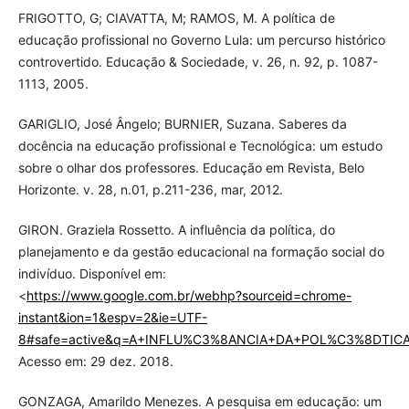
FRIGOTTO, G; CIAVATTA, M; RAMOS, M. A política de
educação profissional no Governo Lula: um percurso histórico
controvertido. Educação & Sociedade, v. 26, n. 92, p. 1087-
1113, 2005.
GARIGLIO, José Ângelo; BURNIER, Suzana. Saberes da
docência na educação profissional e Tecnológica: um estudo
sobre o olhar dos professores. Educação em Revista, Belo
Horizonte. v. 28, n.01, p.211-236, mar, 2012.
GIRON. Graziela Rossetto. A influência da política, do
planejamento e da gestão educacional na formação social do
indivíduo. Disponível em:
<
https://www.google.com.br/webhp?sourceid=chrome-
instant&ion=1&espv=2&ie=UTF-
8#safe=active&q=A+INFLU%C3%8ANCIA+DA+POL%C3%8DTI
Acesso em: 29 dez. 2018.
GONZAGA, Amarildo Menezes. A pesquisa em educação: um