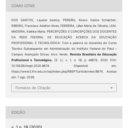
COMO CITAR
DOS SANTOS, Layane bastos; PEREIRA, Alvaro Itaúna Schalcher;
RIBEIRO, Francisco Adelton Alves; FERREIRA, Lilian Maria de Oliveira; LEAL
MADEIRA, Kalinka Maria. PERCEPÇÕES E CONCEPÇÕES DOS DOCENTES
DA REDE FEDERAL DE EDUCAÇÃO ACERCA DA EDUCAÇÃO
PROFISSIONAL E TECNOLÓGICA: Com a palavra os docentes do Curso
Técnico Subsequente em Administração do Instituto Federal do Piauí –
Campus Avançado Dirceu Arco Verde.
Revista Brasileira da Educação
Profissional e Tecnológica
,
[S. l.]
, v. 1, n. 18, p. e8674, 2020. DOI:
10.15628/rbept.2020.8674. Disponível em:
https://www2.ifrn.edu.br/ojs/index.php/RBEPT/article/view/8674. Acesso
em: 7 ago. 2026.
Fomatos de Citação
EDIÇÃO
v. 1 n. 18 (2020)