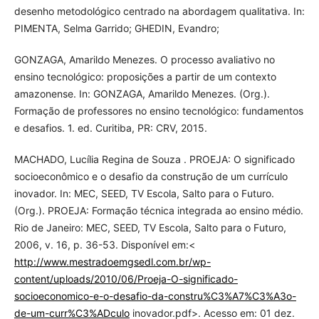
desenho metodológico centrado na abordagem qualitativa. In:
PIMENTA, Selma Garrido; GHEDIN, Evandro;
GONZAGA, Amarildo Menezes. O processo avaliativo no
ensino tecnológico: proposições a partir de um contexto
amazonense. In: GONZAGA, Amarildo Menezes. (Org.).
Formação de professores no ensino tecnológico: fundamentos
e desafios. 1. ed. Curitiba, PR: CRV, 2015.
MACHADO, Lucília Regina de Souza . PROEJA: O significado
socioeconômico e o desafio da construção de um currículo
inovador. In: MEC, SEED, TV Escola, Salto para o Futuro.
(Org.). PROEJA: Formação técnica integrada ao ensino médio.
Rio de Janeiro: MEC, SEED, TV Escola, Salto para o Futuro,
2006, v. 16, p. 36-53. Disponível em:<
http://www.mestradoemgsedl.com.br/wp-
content/uploads/2010/06/Proeja-O-significado-
socioeconomico-e-o-desafio-da-constru%C3%A7%C3%A3o-
de-um-curr%C3%ADculo
inovador.pdf>. Acesso em: 01 dez.