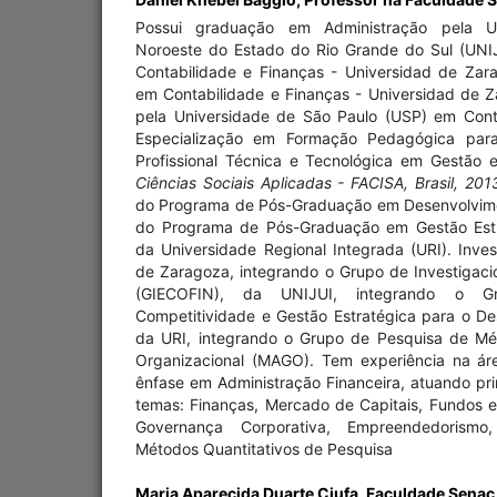
Possui graduação em Administração pela Un
Noroeste do Estado do Rio Grande do Sul (UNI
Contabilidade e Finanças - Universidad de Za
em Contabilidade e Finanças - Universidad de Z
pela Universidade de São Paulo (USP) em Contr
Especialização em Formação Pedagógica par
Profissional Técnica e Tecnológica em Gestão
Ciências Sociais Aplicadas - FACISA, Brasil, 201
do Programa de Pós-Graduação em Desenvolvime
do Programa de Pós-Graduação em Gestão Estr
da Universidade Regional Integrada (URI). Inve
de Zaragoza, integrando o Grupo de Investigaci
(GIECOFIN), da UNIJUI, integrando o 
Competitividade e Gestão Estratégica para o 
da URI, integrando o Grupo de Pesquisa de Mé
Organizacional (MAGO). Tem experiência na ár
ênfase em Administração Financeira, atuando pr
temas: Finanças, Mercado de Capitais, Fundos e
Governança Corporativa, Empreendedorismo
Métodos Quantitativos de Pesquisa
Maria Aparecida Duarte Ciufa,
Faculdade Senac