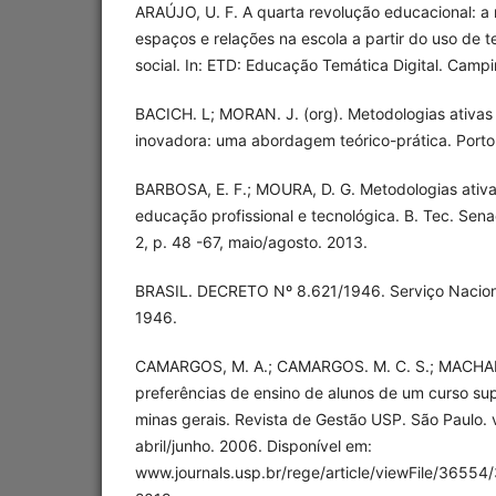
ARAÚJO, U. F. A quarta revolução educacional: 
espaços e relações na escola a partir do uso de t
social. In: ETD: Educação Temática Digital. Campin
BACICH. L; MORAN. J. (org). Metodologias ativa
inovadora: uma abordagem teórico-prática. Porto
BARBOSA, E. F.; MOURA, D. G. Metodologias ativ
educação profissional e tecnológica. B. Tec. Senac
2, p. 48 -67, maio/agosto. 2013.
BRASIL. DECRETO Nº 8.621/1946. Serviço Nacio
1946.
CAMARGOS, M. A.; CAMARGOS. M. C. S.; MACHADO
preferências de ensino de alunos de um curso su
minas gerais. Revista de Gestão USP. São Paulo. v.
abril/junho. 2006. Disponível em:
www.journals.usp.br/rege/article/viewFile/36554