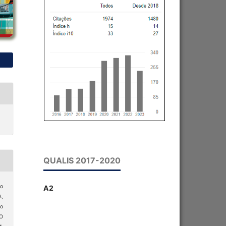
QUALIS 2017-2020
o
A2
A,
io
O