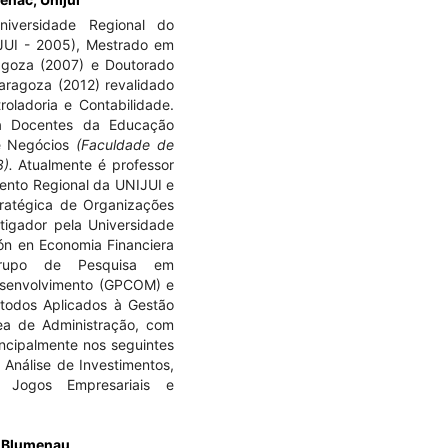
iversidade Regional do
JUI - 2005), Mestrado em
ragoza (2007) e Doutorado
aragoza (2012) revalidado
oladoria e Contabilidade.
a Docentes da Educação
 e Negócios
(Faculdade de
3).
Atualmente é professor
nto Regional da UNIJUI e
atégica de Organizações
stigador pela Universidade
ón en Economia Financiera
Grupo de Pesquisa em
Desenvolvimento (GPCOM) e
todos Aplicados à Gestão
ea de Administração, com
incipalmente nos seguintes
 Análise de Investimentos,
, Jogos Empresariais e
 Blumenau