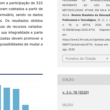
PROGRAMA DE APRENDIZAGEM
om a participação de 333
REFERENTE AO USO DA
oram coletados a partir de
METODOLOGIAS ATIVAS EM SALA D
ormulário, sendo os dados
AULA.
Revista Brasileira da Educaç
s. Os resultados obtidos
Profissional e Tecnológica
,
[S. l.]
, v. 
n. 19, p. e9714, 2020. DOI
uso de recursos variados.
10.15628/rbept.2020.9714. Disponív
 sua integralidade e parte
em:
ilizadas devem promover a
https://www2.ifrn.edu.br/ojs/index.php
 possibilidades de mudar a
RBEPT/article/view/9714. Acesso em:
ago. 2026.
Fomatos de Citação
EDIÇÃO
v. 2 n. 19 (2020)
SEÇÃO