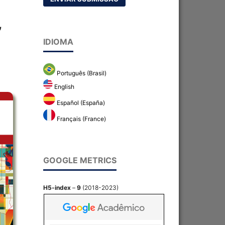
,
IDIOMA
Português (Brasil)
English
Español (España)
Français (France)
GOOGLE METRICS
H5-index
–
9
(2018-2023)