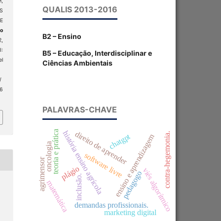
,
QUALIS 2013-2016
S
E
ão
B2 – Ensino
2,
:
B5 – Educação, Interdisciplinar e
el
Ciências Ambientais
/
 6
PALAVRAS-CHAVE
teoria e prática
história ensino agrícola
direito de aprender
contra-hegemonia.
chatgpt
ensino e aprendizagem
oncologia
software livre
agrimensor
plágio
viés algorítmico
pedagogo
inclusão.
matemática
demandas profissionais.
marketing digital