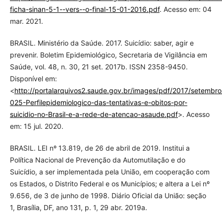
ficha-sinan-5-1--vers--o-final-15-01-2016.pdf
. Acesso em: 04
mar. 2021.
BRASIL. Ministério da Saúde. 2017. Suicídio: saber, agir e
prevenir. Boletim Epidemiológico, Secretaria de Vigilância em
Saúde, vol. 48, n. 30, 21 set. 2017b. ISSN 2358-9450.
Disponível em:
<
http://portalarquivos2.saude.gov.br/images/pdf/2017/setembro
025-Perfilepidemiologico-das-tentativas-e-obitos-por-
suicidio-no-Brasil-e-a-rede-de-atencao-asaude.pdf
>. Acesso
em: 15 jul. 2020.
BRASIL. LEI nº 13.819, de 26 de abril de 2019. Institui a
Política Nacional de Prevenção da Automutilação e do
Suicídio, a ser implementada pela União, em cooperação com
os Estados, o Distrito Federal e os Municípios; e altera a Lei nº
9.656, de 3 de junho de 1998. Diário Oficial da União: seção
1, Brasília, DF, ano 131, p. 1, 29 abr. 2019a.