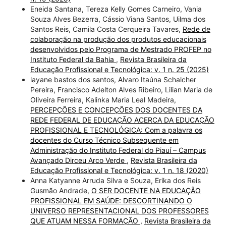
Eneida Santana, Tereza Kelly Gomes Carneiro, Vania
Souza Alves Bezerra, Cássio Viana Santos, Uilma dos
Santos Reis, Camila Costa Cerqueira Tavares,
Rede de
colaboração na produção dos produtos educacionais
desenvolvidos pelo Programa de Mestrado PROFEP no
Instituto Federal da Bahia
,
Revista Brasileira da
Educação Profissional e Tecnológica: v. 1 n. 25 (2025)
layane bastos dos santos, Alvaro Itaúna Schalcher
Pereira, Francisco Adelton Alves Ribeiro, Lilian Maria de
Oliveira Ferreira, Kalinka Maria Leal Madeira,
PERCEPÇÕES E CONCEPÇÕES DOS DOCENTES DA
REDE FEDERAL DE EDUCAÇÃO ACERCA DA EDUCAÇÃO
PROFISSIONAL E TECNOLÓGICA: Com a palavra os
docentes do Curso Técnico Subsequente em
Administração do Instituto Federal do Piauí – Campus
Avançado Dirceu Arco Verde
,
Revista Brasileira da
Educação Profissional e Tecnológica: v. 1 n. 18 (2020)
Anna Katyanne Arruda Silva e Souza, Erika dos Reis
Gusmão Andrade,
O SER DOCENTE NA EDUCAÇÃO
PROFISSIONAL EM SAÚDE: DESCORTINANDO O
UNIVERSO REPRESENTACIONAL DOS PROFESSORES
QUE ATUAM NESSA FORMAÇÃO
,
Revista Brasileira da