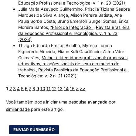
Educação Profissional e Tecnológica: v. 1 n. 20 (2021)
Júlia Maria Azevedo Guilhermino, Priscila Tiziana Seabra
Marques da Silva Aliança, Alison Pereira Batista, Ana
Paula Borba Costa, Bruno Emerson Gurgel Gomes, Érika
Moreira Santos,
“Farol da Integração”
,
Revista Brasileira
da Educação Profissional e Tecnológica: v. 1 n. 23
(2023)
Thiago Eduardo Freitas Bicalho, Myrnna Lorena
Figueredo Almeida, Eliane Kelli Gaudêncio, Ailton Vitor
Guimarães,
Mulher e identidade profissional: processos
educativos, relações sociais de sexo e o mundo do
trabalho
,
Revista Brasileira da Educação Profissional e
Tecnológica: v. 2 n. 21 (2021)
1
2
3
4
5
6
7
8
9
10
11
12
13
14
15
>
>>
Você também pode
iniciar uma pesquisa avançada por
similaridade
para este artigo.
ENVIAR SUBMISSÃO