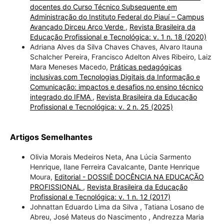
docentes do Curso Técnico Subsequente em
Administração do Instituto Federal do Piauí – Campus
Avançado Dirceu Arco Verde
,
Revista Brasileira da
Educação Profissional e Tecnológica: v. 1 n. 18 (2020)
Adriana Alves da Silva Chaves Chaves, Alvaro Itauna
Schalcher Pereira, Francisco Adelton Alves Ribeiro, Laiz
Mara Meneses Macedo,
Práticas pedagógicas
inclusivas com Tecnologias Digitais da Informação e
Comunicação: impactos e desafios no ensino técnico
integrado do IFMA
,
Revista Brasileira da Educação
Profissional e Tecnológica: v. 2 n. 25 (2025)
Artigos Semelhantes
Olivia Morais Medeiros Neta, Ana Lúcia Sarmento
Henrique, Ilane Ferreira Cavalcante, Dante Henrique
Moura,
Editorial - DOSSIÊ DOCÊNCIA NA EDUCAÇÃO
PROFISSIONAL
,
Revista Brasileira da Educação
Profissional e Tecnológica: v. 1 n. 12 (2017)
Johnattan Eduardo Lima da Silva , Tatiana Losano de
Abreu, José Mateus do Nascimento , Andrezza Maria