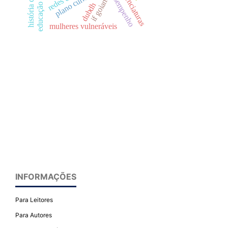
plano curricular
licenciaturas
desempenho
if goiano
dubdh
mulheres vulneráveis
INFORMAÇÕES
Para Leitores
Para Autores