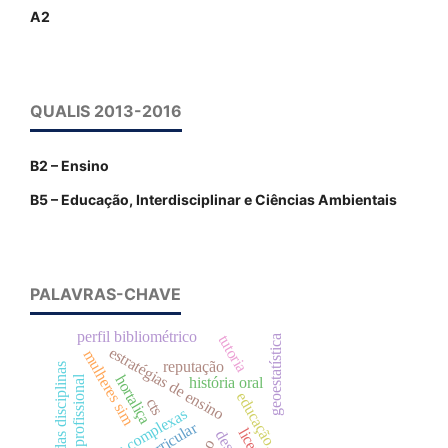
A2
QUALIS 2013-2016
B2 – Ensino
B5 – Educação, Interdisciplinar e Ciências Ambientais
PALAVRAS-CHAVE
perfil bibliométrico
tutoria
geoestatística
estratégias de ensino
mulheres sim
reputação
história das disciplinas
hortaliça
educação profissional
história oral
educação.
cts
redes complexas