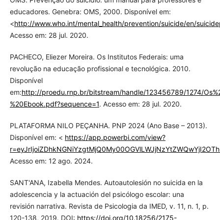
educadores. Genebra: OMS, 2000. Disponível em:
<
http://www.who.int/mental_health/prevention/suicide/en/suicid
Acesso em: 28 jul. 2020.
PACHECO, Eliezer Moreira. Os Institutos Federais: uma
revolução na educação profissional e tecnológica. 2010.
Disponível
em:
http://proedu.rnp.br/bitstream/handle/123456789/1274/Os%
%20Ebook.pdf?sequence=1
. Acesso em: 28 jul. 2020.
PLATAFORMA NILO PEÇANHA. PNP 2024 (Ano Base – 2013).
Disponível em: <
https://app.powerbi.com/view?
r=eyJrIjoiZDhkNGNiYzgtMjQ0My00OGVlLWJjNzYtZWQwYjI2OTh
Acesso em: 12 ago. 2024.
SANT'ANA, Izabella Mendes. Autoautolesión no suicida en la
adolescencia y la actuación del psicólogo escolar: una
revisión narrativa. Revista de Psicologia da IMED, v. 11, n. 1, p.
120-138, 2019. DOI:
https://doi.org/10.18256/2175-