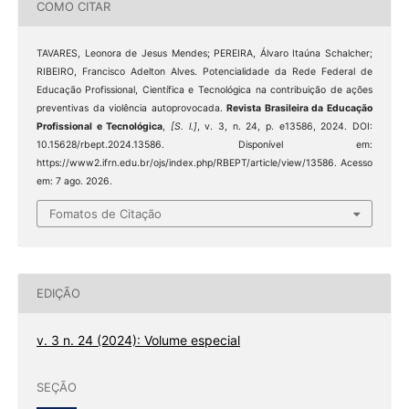
COMO CITAR
TAVARES, Leonora de Jesus Mendes; PEREIRA, Álvaro Itaúna Schalcher;
RIBEIRO, Francisco Adelton Alves. Potencialidade da Rede Federal de
Educação Profissional, Científica e Tecnológica na contribuição de ações
preventivas da violência autoprovocada.
Revista Brasileira da Educação
Profissional e Tecnológica
,
[S. l.]
, v. 3, n. 24, p. e13586, 2024. DOI:
10.15628/rbept.2024.13586. Disponível em:
https://www2.ifrn.edu.br/ojs/index.php/RBEPT/article/view/13586. Acesso
em: 7 ago. 2026.
Fomatos de Citação
EDIÇÃO
v. 3 n. 24 (2024): Volume especial
SEÇÃO