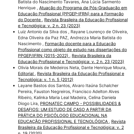
Batista do Nascimento Tavares, Ana Lúcia Sarmento
Henrique ,
Atuação do Programa de Pós-Graduação em
Educação Profissional (PPGEP-IFRN) para a Formação
do Docente
,
Revista Brasileira da Educação Profissional
e Tecnológica: v. 2 n. 23 (2023)
Luiz Antonio da Silva dos , Rayane Lourenço de Oliveira,
Edna Oliveira da Paz PAZ, Andrezza Maria Batista do
Nascimento ,
Formação docente para a Educação
Profissional como objeto de estudo nas dissertações do
PPGEP/IFRN (2015-2022)
,
Revista Brasileira da
Educação Profissional e Tecnológica: v. 2 n. 23 (2023)
Olivia Morais de Medeiros Neta, Dante Henrique Moura,
Editorial
,
Revista Brasileira da Educação Profissional e
Tecnológica: v. 1 n. 5 (2012)
Layane Bastos dos Santos, Alvaro Itaúna Schalcher
Pereira, Fauston Negreiros, Francisco Adelton Alves
Ribeiro, Kalinka Maria Leal Madeira, Celina Daniela
Diogo Lira,
PRONATEC CAMPO - POSSIBILIDADES &
DESAFIOS: UM ESTUDO DE CASO A PARTIR DA
PRÁTICA DO PSICÓLOGO EDUCACIONAL NA
EDUCAÇÃO PROFISSIONAL E TECNOLÓGICA
,
Revista
Brasileira da Educação Profissional e Tecnológica: v. 2
n. 19 (2020)