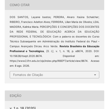
COMO CITAR
DOS SANTOS, Layane bastos; PEREIRA, Alvaro Itaúna Schalcher;
RIBEIRO, Francisco Adelton Alves; FERREIRA, Lilian Maria de Oliveira; LEAL
MADEIRA, Kalinka Maria. PERCEPÇÕES E CONCEPÇÕES DOS DOCENTES
DA REDE FEDERAL DE EDUCAÇÃO ACERCA DA EDUCAÇÃO
PROFISSIONAL E TECNOLÓGICA: Com a palavra os docentes do Curso
Técnico Subsequente em Administração do Instituto Federal do Piauí –
Campus Avançado Dirceu Arco Verde.
Revista Brasileira da Educação
Profissional e Tecnológica
,
[S. l.]
, v. 1, n. 18, p. e8674, 2020. DOI:
10.15628/rbept.2020.8674. Disponível em:
https://www2.ifrn.edu.br/ojs/index.php/RBEPT/article/view/8674. Acesso
em: 8 ago. 2026.
Fomatos de Citação
EDIÇÃO
v. 1 n. 18 (2020)