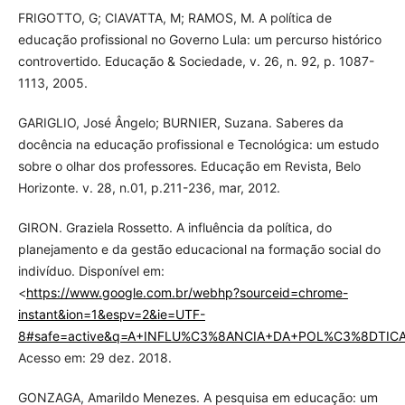
FRIGOTTO, G; CIAVATTA, M; RAMOS, M. A política de
educação profissional no Governo Lula: um percurso histórico
controvertido. Educação & Sociedade, v. 26, n. 92, p. 1087-
1113, 2005.
GARIGLIO, José Ângelo; BURNIER, Suzana. Saberes da
docência na educação profissional e Tecnológica: um estudo
sobre o olhar dos professores. Educação em Revista, Belo
Horizonte. v. 28, n.01, p.211-236, mar, 2012.
GIRON. Graziela Rossetto. A influência da política, do
planejamento e da gestão educacional na formação social do
indivíduo. Disponível em:
<
https://www.google.com.br/webhp?sourceid=chrome-
instant&ion=1&espv=2&ie=UTF-
8#safe=active&q=A+INFLU%C3%8ANCIA+DA+POL%C3%8DTI
Acesso em: 29 dez. 2018.
GONZAGA, Amarildo Menezes. A pesquisa em educação: um