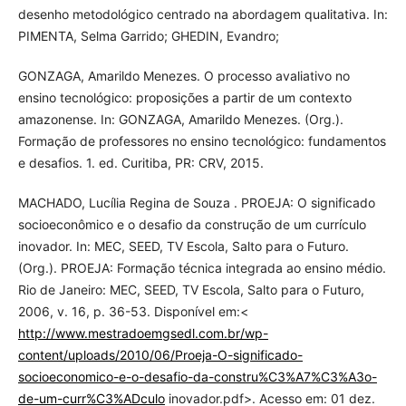
desenho metodológico centrado na abordagem qualitativa. In:
PIMENTA, Selma Garrido; GHEDIN, Evandro;
GONZAGA, Amarildo Menezes. O processo avaliativo no
ensino tecnológico: proposições a partir de um contexto
amazonense. In: GONZAGA, Amarildo Menezes. (Org.).
Formação de professores no ensino tecnológico: fundamentos
e desafios. 1. ed. Curitiba, PR: CRV, 2015.
MACHADO, Lucília Regina de Souza . PROEJA: O significado
socioeconômico e o desafio da construção de um currículo
inovador. In: MEC, SEED, TV Escola, Salto para o Futuro.
(Org.). PROEJA: Formação técnica integrada ao ensino médio.
Rio de Janeiro: MEC, SEED, TV Escola, Salto para o Futuro,
2006, v. 16, p. 36-53. Disponível em:<
http://www.mestradoemgsedl.com.br/wp-
content/uploads/2010/06/Proeja-O-significado-
socioeconomico-e-o-desafio-da-constru%C3%A7%C3%A3o-
de-um-curr%C3%ADculo
inovador.pdf>. Acesso em: 01 dez.