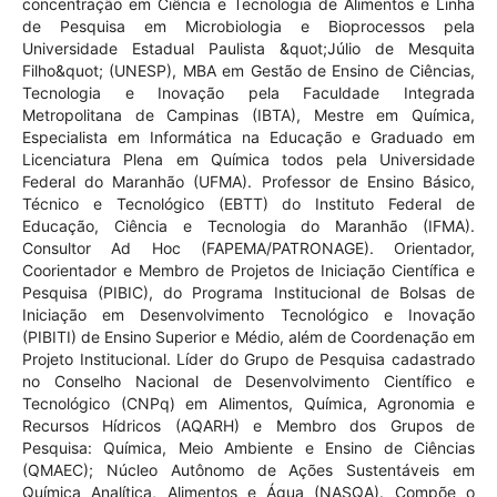
concentração em Ciência e Tecnologia de Alimentos e Linha
de Pesquisa em Microbiologia e Bioprocessos pela
Universidade Estadual Paulista &quot;Júlio de Mesquita
Filho&quot; (UNESP), MBA em Gestão de Ensino de Ciências,
Tecnologia e Inovação pela Faculdade Integrada
Metropolitana de Campinas (IBTA), Mestre em Química,
Especialista em Informática na Educação e Graduado em
Licenciatura Plena em Química todos pela Universidade
Federal do Maranhão (UFMA). Professor de Ensino Básico,
Técnico e Tecnológico (EBTT) do Instituto Federal de
Educação, Ciência e Tecnologia do Maranhão (IFMA).
Consultor Ad Hoc (FAPEMA/PATRONAGE). Orientador,
Coorientador e Membro de Projetos de Iniciação Científica e
Pesquisa (PIBIC), do Programa Institucional de Bolsas de
Iniciação em Desenvolvimento Tecnológico e Inovação
(PIBITI) de Ensino Superior e Médio, além de Coordenação em
Projeto Institucional. Líder do Grupo de Pesquisa cadastrado
no Conselho Nacional de Desenvolvimento Científico e
Tecnológico (CNPq) em Alimentos, Química, Agronomia e
Recursos Hídricos (AQARH) e Membro dos Grupos de
Pesquisa: Química, Meio Ambiente e Ensino de Ciências
(QMAEC); Núcleo Autônomo de Ações Sustentáveis em
Química Analítica, Alimentos e Água (NASQA). Compõe o