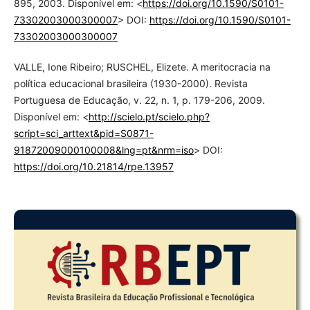
895, 2003. Disponível em: <
https://doi.org/10.1590/S0101-
73302003000300007
> DOI:
https://doi.org/10.1590/S0101-
73302003000300007
VALLE, Ione Ribeiro; RUSCHEL, Elizete. A meritocracia na
política educacional brasileira (1930-2000). Revista
Portuguesa de Educação, v. 22, n. 1, p. 179-206, 2009.
Disponível em: <
http://scielo.pt/scielo.php?
script=sci_arttext&pid=S0871-
91872009000100008&lng=pt&nrm=iso
> DOI:
https://doi.org/10.21814/rpe.13957