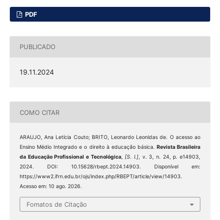
PDF
PUBLICADO
19.11.2024
COMO CITAR
ARAUJO, Ana Letícia Couto; BRITO, Leonardo Leonidas de. O acesso ao
Ensino Médio Integrado e o direito à educação básica.
Revista Brasileira
da Educação Profissional e Tecnológica
,
[S. l.]
, v. 3, n. 24, p. e14903,
2024. DOI: 10.15628/rbept.2024.14903. Disponível em:
https://www2.ifrn.edu.br/ojs/index.php/RBEPT/article/view/14903.
Acesso em: 10 ago. 2026.
Fomatos de Citação