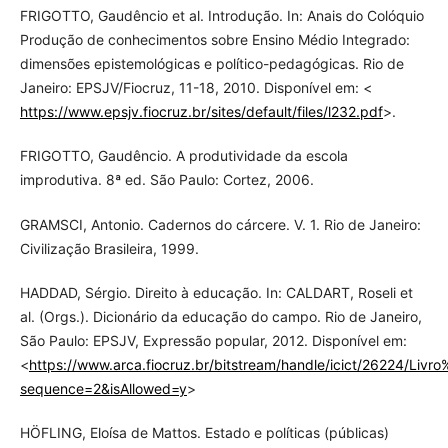
FRIGOTTO, Gaudêncio et al. Introdução. In: Anais do Colóquio
Produção de conhecimentos sobre Ensino Médio Integrado:
dimensões epistemológicas e político-pedagógicas. Rio de
Janeiro: EPSJV/Fiocruz, 11-18, 2010. Disponível em: <
https://www.epsjv.fiocruz.br/sites/default/files/l232.pdf
>.
FRIGOTTO, Gaudêncio. A produtividade da escola
improdutiva. 8ª ed. São Paulo: Cortez, 2006.
GRAMSCI, Antonio. Cadernos do cárcere. V. 1. Rio de Janeiro:
Civilização Brasileira, 1999.
HADDAD, Sérgio. Direito à educação. In: CALDART, Roseli et
al. (Orgs.). Dicionário da educação do campo. Rio de Janeiro,
São Paulo: EPSJV, Expressão popular, 2012. Disponível em:
<
https://www.arca.fiocruz.br/bitstream/handle/icict/26224/Li
sequence=2&isAllowed=y
>
HÖFLING, Eloísa de Mattos. Estado e políticas (públicas)