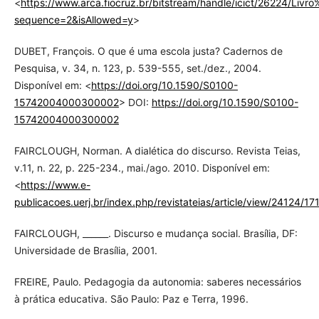
<
https://www.arca.fiocruz.br/bitstream/handle/icict/26224/Li
sequence=2&isAllowed=y
>
DUBET, François. O que é uma escola justa? Cadernos de
Pesquisa, v. 34, n. 123, p. 539-555, set./dez., 2004.
Disponível em: <
https://doi.org/10.1590/S0100-
15742004000300002
> DOI:
https://doi.org/10.1590/S0100-
15742004000300002
FAIRCLOUGH, Norman. A dialética do discurso. Revista Teias,
v.11, n. 22, p. 225-234., mai./ago. 2010. Disponível em:
<
https://www.e-
publicacoes.uerj.br/index.php/revistateias/article/view/24124/17
FAIRCLOUGH, ______. Discurso e mudança social. Brasília, DF:
Universidade de Brasília, 2001.
FREIRE, Paulo. Pedagogia da autonomia: saberes necessários
à prática educativa. São Paulo: Paz e Terra, 1996.