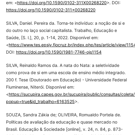
em: <
https://doi.org/10.1590/0102-311X00268220
>. DOI:
https://doi.org/10.1590/0102-311x00268220
SILVA, Daniel. Pereira da. Torna-te indivíduo: a noção de si e
do outro no laço social capitalista. Trabalho, Educação e
Saúde, [S. l.], 20, p. 1-14, 2022. Disponível em:
<
https://www.tes.epsjv.fiocruz.br/index.php/tes/article/view/115
DOI:
https://doi.org/10.1590/1981-7746-ojs1154
SILVA, Reinaldo Ramos da. A nata do Nata: a seletividade
como prova de si em uma escola de ensino médio integrado.
200 f. Tese (Doutorado em Educação) - Universidade Federal
Fluminense, Niterói. Disponível em:
<
https://sucupira.capes.gov.br/sucupira/public/consultas/colet
popup=true&id_trabalho=6163525
>.
SOUZA, Sandra Zákia de; OLIVEIRA, Romualdo Portela de.
Políticas de avaliação da educação e quase mercado no
Brasil. Educação & Sociedade [online], v. 24, n. 84, p. 873-