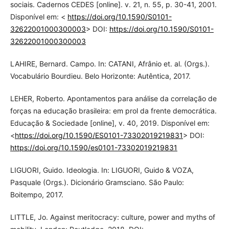
sociais. Cadernos CEDES [online]. v. 21, n. 55, p. 30-41, 2001.
Disponível em: <
https://doi.org/10.1590/S0101-
32622001000300003
> DOI:
https://doi.org/10.1590/S0101-
32622001000300003
LAHIRE, Bernard. Campo. In: CATANI, Afrânio et. al. (Orgs.).
Vocabulário Bourdieu. Belo Horizonte: Autêntica, 2017.
LEHER, Roberto. Apontamentos para análise da correlação de
forças na educação brasileira: em prol da frente democrática.
Educação & Sociedade [online], v. 40, 2019. Disponível em:
<
https://doi.org/10.1590/ES0101-73302019219831
> DOI:
https://doi.org/10.1590/es0101-73302019219831
LIGUORI, Guido. Ideologia. In: LIGUORI, Guido & VOZA,
Pasquale (Orgs.). Dicionário Gramsciano. São Paulo:
Boitempo, 2017.
LITTLE, Jo. Against meritocracy: culture, power and myths of