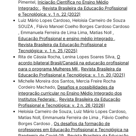
Pimentel,
Iniciação Científica no Ensino Médio
Integrado:
,
Revista Brasileira da Educação Profissional
e Tecnológica: v. 1 n. 22 (2022)
Luiz Mário Lopes Cardoso, Heloisia Carneiro de Souza
SOUZA , Flávio Manoel Coelho Borges Cardoso Cardoso
, Emmanuela Ferreira de Lima Lima, Matias Noll ,
Educação Profissional e ensino médio integrado
,
Revista Brasileira da Educação Profissional e
Tecnológica: v. 1 n. 25 (2025)
Rita de Cássia Rocha, Lenina Lopes Soares Silva,
O
acordo bilateral Brasil/Canadá na educação profissional
para o programa Mulheres Mil
,
Revista Brasileira da
Educação Profissional e Tecnológica: v. 1 n. 20 (2021)
Michelle Moreira dos Santos, Mercia Freire Rocha
Cordeiro Machado,
Desafios e possibilidades da
integração curricular no Ensino Médio Integrado dos
Institutos Federais:
,
Revista Brasileira da Educação
Profissional e Tecnológica: v. 2 n. 26 (2026)
Heloisia Carneiro de Souza, Luiz Mário Lopes Cardoso,
Matias Noll, Emmanuela Ferreira de Lima , Flávio Coelho
Borges Cardoso ,
Os desafios da formação de
professores em Educação Profissional e Tecnológica na
Pandemia de Covid-19
,
Revista Brasileira da Educação