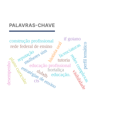
PALAVRAS-CHAVE
if goiano
construção profissional
história oral
perfil temático
licenciaturas
rede federal de ensino
mulheres sim
reputação
redes complexas
plano curricular
tutoria
desempenho
educação profissional
estratégias de ensino
hortaliça
dubdh
visibilidade
educação.
cts