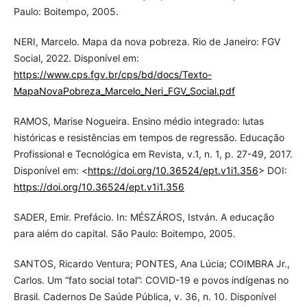
Paulo: Boitempo, 2005.
NERI, Marcelo. Mapa da nova pobreza. Rio de Janeiro: FGV
Social, 2022. Disponível em:
https://www.cps.fgv.br/cps/bd/docs/Texto-
MapaNovaPobreza_Marcelo_Neri_FGV_Social.pdf
RAMOS, Marise Nogueira. Ensino médio integrado: lutas
históricas e resistências em tempos de regressão. Educação
Profissional e Tecnológica em Revista, v.1, n. 1, p. 27-49, 2017.
Disponível em: <
https://doi.org/10.36524/ept.v1i1.356
> DOI:
https://doi.org/10.36524/ept.v1i1.356
SADER, Emir. Prefácio. In: MÉSZÁROS, István. A educação
para além do capital. São Paulo: Boitempo, 2005.
SANTOS, Ricardo Ventura; PONTES, Ana Lúcia; COIMBRA Jr.,
Carlos. Um “fato social total”: COVID-19 e povos indígenas no
Brasil. Cadernos De Saúde Pública, v. 36, n. 10. Disponível