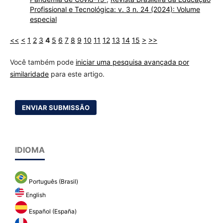
Profissional e Tecnológica: v. 3 n. 24 (2024): Volume
especial
<<
<
1
2
3
4
5
6
7
8
9
10
11
12
13
14
15
>
>>
Você também pode
iniciar uma pesquisa avançada por
similaridade
para este artigo.
ENVIAR SUBMISSÃO
IDIOMA
Português (Brasil)
English
Español (España)