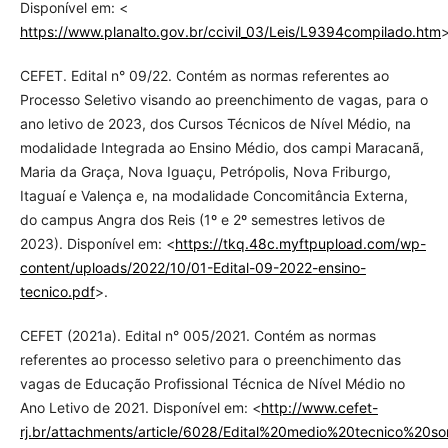
Disponível em: <
https://www.planalto.gov.br/ccivil_03/Leis/L9394compilado.htm
>
CEFET. Edital n° 09/22. Contém as normas referentes ao
Processo Seletivo visando ao preenchimento de vagas, para o
ano letivo de 2023, dos Cursos Técnicos de Nível Médio, na
modalidade Integrada ao Ensino Médio, dos campi Maracanã,
Maria da Graça, Nova Iguaçu, Petrópolis, Nova Friburgo,
Itaguaí e Valença e, na modalidade Concomitância Externa,
do campus Angra dos Reis (1º e 2º semestres letivos de
2023). Disponível em: <
https://tkq.48c.myftpupload.com/wp-
content/uploads/2022/10/01-Edital-09-2022-ensino-
tecnico.pdf
>.
CEFET (2021a). Edital n° 005/2021. Contém as normas
referentes ao processo seletivo para o preenchimento das
vagas de Educação Profissional Técnica de Nível Médio no
Ano Letivo de 2021. Disponível em: <
http://www.cefet-
rj.br/attachments/article/6028/Edital%20medio%20tecnico%20s