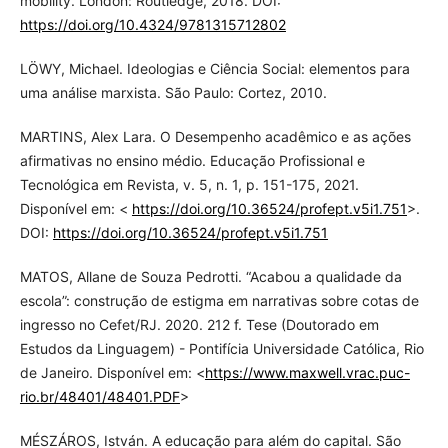
mobility. London: Routledge, 2018. DOI:
https://doi.org/10.4324/9781315712802
LÖWY, Michael. Ideologias e Ciência Social: elementos para
uma análise marxista. São Paulo: Cortez, 2010.
MARTINS, Alex Lara. O Desempenho acadêmico e as ações
afirmativas no ensino médio. Educação Profissional e
Tecnológica em Revista, v. 5, n. 1, p. 151-175, 2021.
Disponível em: <
https://doi.org/10.36524/profept.v5i1.751
>.
DOI:
https://doi.org/10.36524/profept.v5i1.751
MATOS, Allane de Souza Pedrotti. “Acabou a qualidade da
escola”: construção de estigma em narrativas sobre cotas de
ingresso no Cefet/RJ. 2020. 212 f. Tese (Doutorado em
Estudos da Linguagem) - Pontifícia Universidade Católica, Rio
de Janeiro. Disponível em: <
https://www.maxwell.vrac.puc-
rio.br/48401/48401.PDF
>
MÉSZÁROS, István. A educação para além do capital. São