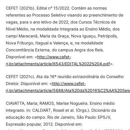
CEFET (2021b). Edital n° 15/2022. Contém as normas
referentes ao Processo Seletivo visando ao preenchimento de
vagas, para o ano letivo de 2022, dos Cursos Técnicos de
Nível Médio, na modalidade Integrada ao Ensino Médio, dos
campi Maracanã, Maria da Graça, Nova Iguaçu, Petrópolis,
Nova Friburgo, Itaguaí e Valença, e, na modalidade
Concomitância Externa, do campus Angra dos Reis.
Disponível em: <
http://www.cefet-
rj.br/attachments/article/6543/EDITAL%2022%20A.pdf
>.
CEFET (2021c). Ata da 16ª reunião extraordinária do Conselho
Diretor. Disponível em: <
http://www.cefet-
rj.br/attachments/article/5688/Ata%20da%2016%C2%AA%20Se
CIAVATTA, Maria; RAMOS, Marise Nogueira. Ensino médio
integrado. In: CALDART, Roseli et al. (Orgs.). Dicionário da
educação do campo. Rio de Janeiro, São Paulo: EPSJV,
Expressão popular, 2012. Disponível em: