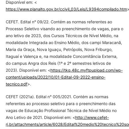
Disponível em: <
https://www.planalto.gov.br/ccivil_03/Leis/L9394compilado.htm
>
CEFET. Edital n° 09/22. Contém as normas referentes ao
Processo Seletivo visando ao preenchimento de vagas, para o
ano letivo de 2023, dos Cursos Técnicos de Nível Médio, na
modalidade Integrada ao Ensino Médio, dos campi Maracanã,
Maria da Graça, Nova Iguaçu, Petrópolis, Nova Friburgo,
Itaguaí e Valença e, na modalidade Concomitância Externa,
do campus Angra dos Reis (1º e 2º semestres letivos de
2023). Disponível em: <
https://tkq.48c.myftpupload.com/wp-
content/uploads/2022/10/01-Edital-09-2022-ensino-
tecnico.pdf
>.
CEFET (2021a). Edital n° 005/2021. Contém as normas
referentes ao processo seletivo para o preenchimento das
vagas de Educação Profissional Técnica de Nível Médio no
Ano Letivo de 2021. Disponível em: <
http://www.cefet-
rj.br/attachments/article/6028/Edital%20medio%20tecnico%20s