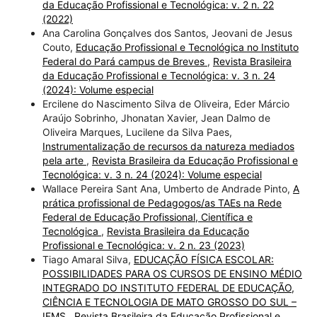
da Educação Profissional e Tecnológica: v. 2 n. 22
(2022)
Ana Carolina Gonçalves dos Santos, Jeovani de Jesus
Couto,
Educação Profissional e Tecnológica no Instituto
Federal do Pará campus de Breves
,
Revista Brasileira
da Educação Profissional e Tecnológica: v. 3 n. 24
(2024): Volume especial
Ercilene do Nascimento Silva de Oliveira, Eder Márcio
Araújo Sobrinho, Jhonatan Xavier, Jean Dalmo de
Oliveira Marques, Lucilene da Silva Paes,
Instrumentalização de recursos da natureza mediados
pela arte
,
Revista Brasileira da Educação Profissional e
Tecnológica: v. 3 n. 24 (2024): Volume especial
Wallace Pereira Sant Ana, Umberto de Andrade Pinto,
A
prática profissional de Pedagogos/as TAEs na Rede
Federal de Educação Profissional, Científica e
Tecnológica
,
Revista Brasileira da Educação
Profissional e Tecnológica: v. 2 n. 23 (2023)
Tiago Amaral Silva,
EDUCAÇÃO FÍSICA ESCOLAR:
POSSIBILIDADES PARA OS CURSOS DE ENSINO MÉDIO
INTEGRADO DO INSTITUTO FEDERAL DE EDUCAÇÃO,
CIÊNCIA E TECNOLOGIA DE MATO GROSSO DO SUL –
IFMS
,
Revista Brasileira da Educação Profissional e