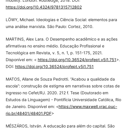
mobility. London: Routledge, 2018. DOI:
https://doi.org/10.4324/9781315712802
LÖWY, Michael. Ideologias e Ciência Social: elementos para
uma análise marxista. São Paulo: Cortez, 2010.
MARTINS, Alex Lara. O Desempenho acadêmico e as ações
afirmativas no ensino médio. Educação Profissional e
Tecnológica em Revista, v. 5, n. 1, p. 151-175, 2021.
Disponível em: <
https://doi.org/10.36524/profept.v5i1.751
>.
DOI:
https://doi.org/10.36524/profept.v5i1.751
MATOS, Allane de Souza Pedrotti. “Acabou a qualidade da
escola”: construção de estigma em narrativas sobre cotas de
ingresso no Cefet/RJ. 2020. 212 f. Tese (Doutorado em
Estudos da Linguagem) - Pontifícia Universidade Católica, Rio
de Janeiro. Disponível em: <
https://www.maxwell.vrac.puc-
rio.br/48401/48401.PDF
>
MÉSZÁROS, István. A educação para além do capital. São