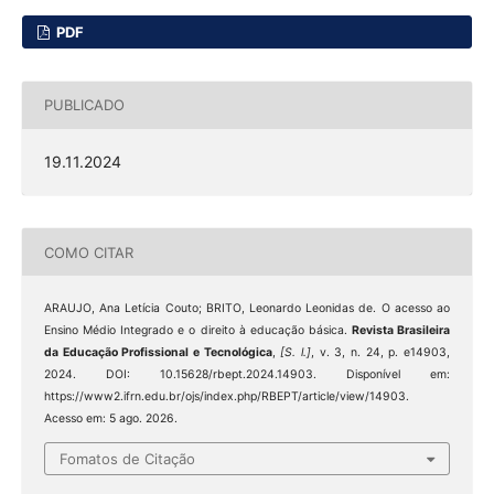
PDF
PUBLICADO
19.11.2024
COMO CITAR
ARAUJO, Ana Letícia Couto; BRITO, Leonardo Leonidas de. O acesso ao
Ensino Médio Integrado e o direito à educação básica.
Revista Brasileira
da Educação Profissional e Tecnológica
,
[S. l.]
, v. 3, n. 24, p. e14903,
2024. DOI: 10.15628/rbept.2024.14903. Disponível em:
https://www2.ifrn.edu.br/ojs/index.php/RBEPT/article/view/14903.
Acesso em: 5 ago. 2026.
Fomatos de Citação