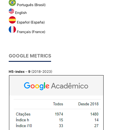
Português (Brasil)
English
Español (España)
Français (France)
GOOGLE METRICS
H5-index
–
9
(2018-2023)