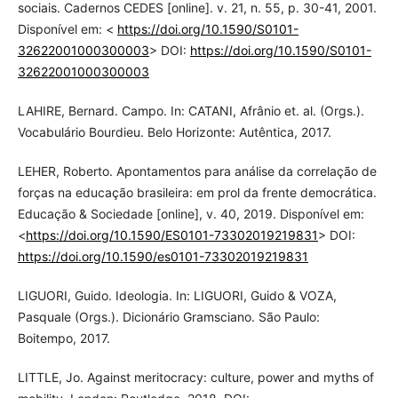
sociais. Cadernos CEDES [online]. v. 21, n. 55, p. 30-41, 2001.
Disponível em: <
https://doi.org/10.1590/S0101-
32622001000300003
> DOI:
https://doi.org/10.1590/S0101-
32622001000300003
LAHIRE, Bernard. Campo. In: CATANI, Afrânio et. al. (Orgs.).
Vocabulário Bourdieu. Belo Horizonte: Autêntica, 2017.
LEHER, Roberto. Apontamentos para análise da correlação de
forças na educação brasileira: em prol da frente democrática.
Educação & Sociedade [online], v. 40, 2019. Disponível em:
<
https://doi.org/10.1590/ES0101-73302019219831
> DOI:
https://doi.org/10.1590/es0101-73302019219831
LIGUORI, Guido. Ideologia. In: LIGUORI, Guido & VOZA,
Pasquale (Orgs.). Dicionário Gramsciano. São Paulo:
Boitempo, 2017.
LITTLE, Jo. Against meritocracy: culture, power and myths of