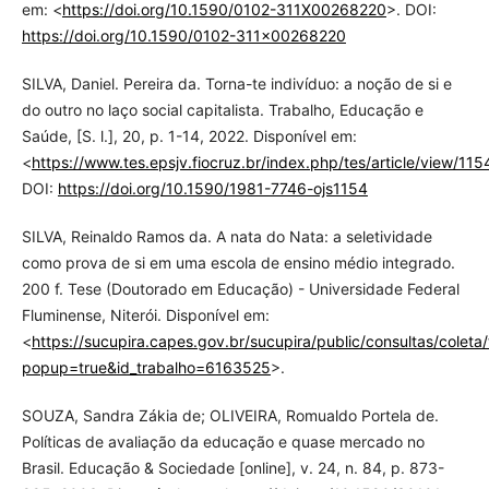
em: <
https://doi.org/10.1590/0102-311X00268220
>. DOI:
https://doi.org/10.1590/0102-311x00268220
SILVA, Daniel. Pereira da. Torna-te indivíduo: a noção de si e
do outro no laço social capitalista. Trabalho, Educação e
Saúde, [S. l.], 20, p. 1-14, 2022. Disponível em:
<
https://www.tes.epsjv.fiocruz.br/index.php/tes/article/view/115
DOI:
https://doi.org/10.1590/1981-7746-ojs1154
SILVA, Reinaldo Ramos da. A nata do Nata: a seletividade
como prova de si em uma escola de ensino médio integrado.
200 f. Tese (Doutorado em Educação) - Universidade Federal
Fluminense, Niterói. Disponível em:
<
https://sucupira.capes.gov.br/sucupira/public/consultas/colet
popup=true&id_trabalho=6163525
>.
SOUZA, Sandra Zákia de; OLIVEIRA, Romualdo Portela de.
Políticas de avaliação da educação e quase mercado no
Brasil. Educação & Sociedade [online], v. 24, n. 84, p. 873-