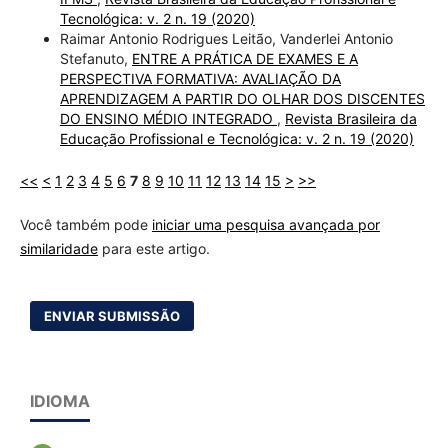
Tecnológica: v. 2 n. 19 (2020)
Raimar Antonio Rodrigues Leitão, Vanderlei Antonio
Stefanuto,
ENTRE A PRÁTICA DE EXAMES E A
PERSPECTIVA FORMATIVA: AVALIAÇÃO DA
APRENDIZAGEM A PARTIR DO OLHAR DOS DISCENTES
DO ENSINO MÉDIO INTEGRADO
,
Revista Brasileira da
Educação Profissional e Tecnológica: v. 2 n. 19 (2020)
<<
<
1
2
3
4
5
6
7
8
9
10
11
12
13
14
15
>
>>
Você também pode
iniciar uma pesquisa avançada por
similaridade
para este artigo.
ENVIAR SUBMISSÃO
IDIOMA