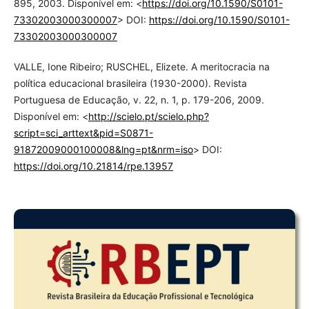
895, 2003. Disponível em: <
https://doi.org/10.1590/S0101-
73302003000300007
> DOI:
https://doi.org/10.1590/S0101-
73302003000300007
VALLE, Ione Ribeiro; RUSCHEL, Elizete. A meritocracia na
política educacional brasileira (1930-2000). Revista
Portuguesa de Educação, v. 22, n. 1, p. 179-206, 2009.
Disponível em: <
http://scielo.pt/scielo.php?
script=sci_arttext&pid=S0871-
91872009000100008&lng=pt&nrm=iso
> DOI:
https://doi.org/10.21814/rpe.13957