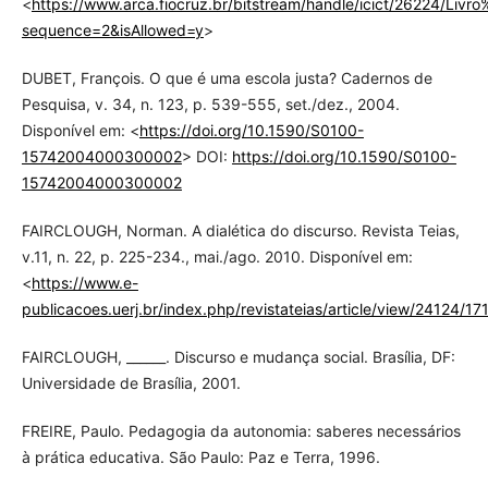
<
https://www.arca.fiocruz.br/bitstream/handle/icict/26224/Li
sequence=2&isAllowed=y
>
DUBET, François. O que é uma escola justa? Cadernos de
Pesquisa, v. 34, n. 123, p. 539-555, set./dez., 2004.
Disponível em: <
https://doi.org/10.1590/S0100-
15742004000300002
> DOI:
https://doi.org/10.1590/S0100-
15742004000300002
FAIRCLOUGH, Norman. A dialética do discurso. Revista Teias,
v.11, n. 22, p. 225-234., mai./ago. 2010. Disponível em:
<
https://www.e-
publicacoes.uerj.br/index.php/revistateias/article/view/24124/17
FAIRCLOUGH, ______. Discurso e mudança social. Brasília, DF:
Universidade de Brasília, 2001.
FREIRE, Paulo. Pedagogia da autonomia: saberes necessários
à prática educativa. São Paulo: Paz e Terra, 1996.