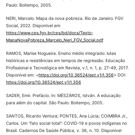
Paulo: Boitempo, 2005.
NERI, Marcelo. Mapa da nova pobreza. Rio de Janeiro: FGV
Social, 2022. Disponível em:
https://www.cps.fgv.br/cps/bd/docs/Texto-
MapaNovaPobreza_Marcelo_Neri_FGV_Social.pdf
RAMOS, Marise Nogueira. Ensino médio integrado: lutas
históricas e resistências em tempos de regressão. Educação
Profissional e Tecnológica em Revista, v.1, n. 1, p. 27-49, 2017.
Disponível em: <
https://doi.org/10.36524/ept.v1i1.356
> DOI:
https://doi.org/10.36524/ept.v1i1.356
SADER, Emir. Prefácio. In: MÉSZÁROS, István. A educação
para além do capital. São Paulo: Boitempo, 2005.
SANTOS, Ricardo Ventura; PONTES, Ana Lúcia; COIMBRA Jr.,
Carlos. Um “fato social total”: COVID-19 e povos indígenas no
Brasil. Cadernos De Saúde Pública, v. 36, n. 10. Disponível