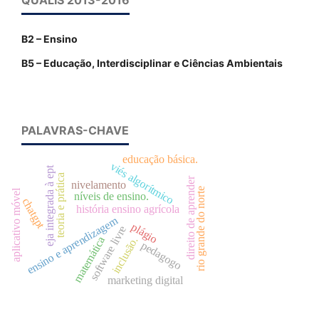
QUALIS 2013-2016
B2 – Ensino
B5 – Educação, Interdisciplinar e Ciências Ambientais
PALAVRAS-CHAVE
educação básica.
viés algorítmico
eja integrada à ept
teoria e prática
direito de aprender
nivelamento
rio grande do norte
aplicativo móvel
níveis de ensino.
chatgpt
história ensino agrícola
ensino e aprendizagem
plágio
software livre
matemática
inclusão.
pedagogo
marketing digital