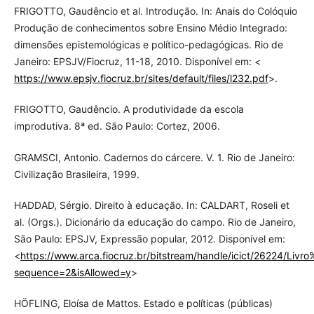
FRIGOTTO, Gaudêncio et al. Introdução. In: Anais do Colóquio
Produção de conhecimentos sobre Ensino Médio Integrado:
dimensões epistemológicas e político-pedagógicas. Rio de
Janeiro: EPSJV/Fiocruz, 11-18, 2010. Disponível em: <
https://www.epsjv.fiocruz.br/sites/default/files/l232.pdf
>.
FRIGOTTO, Gaudêncio. A produtividade da escola
improdutiva. 8ª ed. São Paulo: Cortez, 2006.
GRAMSCI, Antonio. Cadernos do cárcere. V. 1. Rio de Janeiro:
Civilização Brasileira, 1999.
HADDAD, Sérgio. Direito à educação. In: CALDART, Roseli et
al. (Orgs.). Dicionário da educação do campo. Rio de Janeiro,
São Paulo: EPSJV, Expressão popular, 2012. Disponível em:
<
https://www.arca.fiocruz.br/bitstream/handle/icict/26224/Li
sequence=2&isAllowed=y
>
HÖFLING, Eloísa de Mattos. Estado e políticas (públicas)