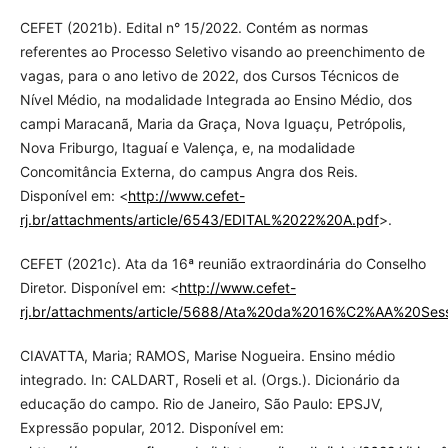
CEFET (2021b). Edital n° 15/2022. Contém as normas
referentes ao Processo Seletivo visando ao preenchimento de
vagas, para o ano letivo de 2022, dos Cursos Técnicos de
Nível Médio, na modalidade Integrada ao Ensino Médio, dos
campi Maracanã, Maria da Graça, Nova Iguaçu, Petrópolis,
Nova Friburgo, Itaguaí e Valença, e, na modalidade
Concomitância Externa, do campus Angra dos Reis.
Disponível em: <
http://www.cefet-
rj.br/attachments/article/6543/EDITAL%2022%20A.pdf
>.
CEFET (2021c). Ata da 16ª reunião extraordinária do Conselho
Diretor. Disponível em: <
http://www.cefet-
rj.br/attachments/article/5688/Ata%20da%2016%C2%AA%20Se
CIAVATTA, Maria; RAMOS, Marise Nogueira. Ensino médio
integrado. In: CALDART, Roseli et al. (Orgs.). Dicionário da
educação do campo. Rio de Janeiro, São Paulo: EPSJV,
Expressão popular, 2012. Disponível em: