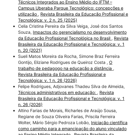
Técnicos Integrados ao Ensino Médio do IFTM –
Campus Uberaba Parque Tecnológico: concepções e
utilização
,
Revista Brasileira da Educação Profissional e
Tecnológica: v. 2 n. 25 (2025)
Celia Cristina Pereira da Silva Veiga, José dos Santos
Souza,
Impactos do gerencialismo no desenvolvimento
da Educação Profissional Tecnológica no Brasil
,
Revista
Brasileira da Educação Profissional e Tecnológica: v. 1
n. 20 (2021)
Sueli Matos Moreira da Rocha, Simone Braz Ferreira
Gontijo, Eliziane Rodrigues de Queiroz Costa ,
O
trabalho de pedagogo na educação a distância
,
Revista Brasileira da Educação Profissional e
Tecnológica: v. 1 n. 26 (2026)
Felipe Rodrigues, Adjovanes Thadeu Silva de Almeida,
Técnicos administrativos em educação:
,
Revista
Brasileira da Educação Profissional e Tecnológica: v. 1
n. 26 (2026)
Altino Farias de Morais, Richarles de Araújo Sousa,
Regiane de Souza Oliveira Farias, Priscila Ferreira
Wolter, Mário Sérgio Pedroza Lobão,
Iniciação científica
como caminho para a emancipação do aluno vinculado
ao Ensino Médio Integrado
,
Revista Brasileira da