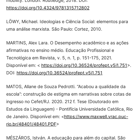
mobility. London: Routledge, 2018. DOI:
https://doi.org/10.4324/9781315712802
LÖWY, Michael. Ideologias e Ciência Social: elementos para
uma análise marxista. São Paulo: Cortez, 2010.
MARTINS, Alex Lara. O Desempenho acadêmico e as ações
afirmativas no ensino médio. Educação Profissional e
Tecnológica em Revista, v. 5, n. 1, p. 151-175, 2021.
Disponível em: <
https://doi.org/10.36524/profept.v5i1.751
>.
DOI:
https://doi.org/10.36524/profept.v5i1.751
MATOS, Allane de Souza Pedrotti. “Acabou a qualidade da
escola”: construção de estigma em narrativas sobre cotas de
ingresso no Cefet/RJ. 2020. 212 f. Tese (Doutorado em
Estudos da Linguagem) - Pontifícia Universidade Católica, Rio
de Janeiro. Disponível em: <
https://www.maxwell.vrac.puc-
rio.br/48401/48401.PDF
>
MÉSZÁROS, István. A educação para além do capital. São