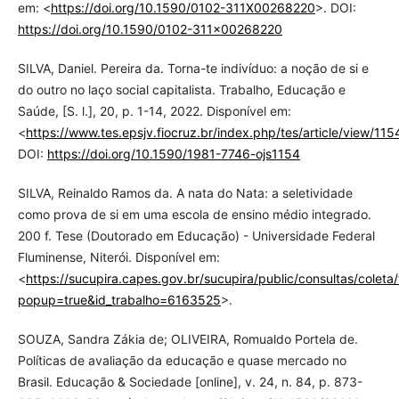
em: <
https://doi.org/10.1590/0102-311X00268220
>. DOI:
https://doi.org/10.1590/0102-311x00268220
SILVA, Daniel. Pereira da. Torna-te indivíduo: a noção de si e
do outro no laço social capitalista. Trabalho, Educação e
Saúde, [S. l.], 20, p. 1-14, 2022. Disponível em:
<
https://www.tes.epsjv.fiocruz.br/index.php/tes/article/view/115
DOI:
https://doi.org/10.1590/1981-7746-ojs1154
SILVA, Reinaldo Ramos da. A nata do Nata: a seletividade
como prova de si em uma escola de ensino médio integrado.
200 f. Tese (Doutorado em Educação) - Universidade Federal
Fluminense, Niterói. Disponível em:
<
https://sucupira.capes.gov.br/sucupira/public/consultas/colet
popup=true&id_trabalho=6163525
>.
SOUZA, Sandra Zákia de; OLIVEIRA, Romualdo Portela de.
Políticas de avaliação da educação e quase mercado no
Brasil. Educação & Sociedade [online], v. 24, n. 84, p. 873-