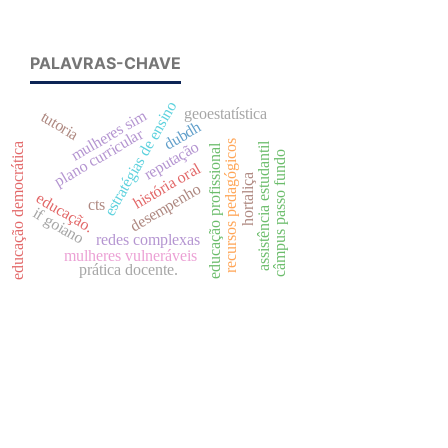
PALAVRAS-CHAVE
estratégias de ensino
geoestatística
mulheres sim
tutoria
dubdh
plano curricular
recursos pedagógicos
reputação
assistência estudantil
educação democrática
educação profissional
câmpus passo fundo
história oral
hortaliça
desempenho
educação.
cts
if goiano
redes complexas
mulheres vulneráveis
prática docente.