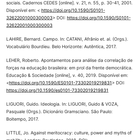
sociais. Cadernos CEDES [online]. v. 21, n. 55, p. 30-41, 2001.
Disponível em: <
https://doi.org/10.1590/S0101-
32622001000300003
> DOI:
https://doi.org/10.1590/S0101-
32622001000300003
LAHIRE, Bernard. Campo. In: CATANI, Afrânio et. al. (Orgs.).
Vocabulário Bourdieu. Belo Horizonte: Autêntica, 2017.
LEHER, Roberto. Apontamentos para análise da correlação de
forças na educação brasileira: em prol da frente democrática.
Educação & Sociedade [online], v. 40, 2019. Disponível em:
<
https://doi.org/10.1590/ES0101-73302019219831
> DOI:
https://doi.org/10.1590/es0101-73302019219831
LIGUORI, Guido. Ideologia. In: LIGUORI, Guido & VOZA,
Pasquale (Orgs.). Dicionário Gramsciano. São Paulo:
Boitempo, 2017.
LITTLE, Jo. Against meritocracy: culture, power and myths of