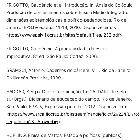
FRIGOTTO, Gaudêncio et al. Introdução. In: Anais do Colóquio
Produção de conhecimentos sobre Ensino Médio Integrado:
dimensões epistemológicas e político-pedagógicas. Rio de
Janeiro: EPSJV/Fiocruz, 11-18, 2010. Disponível em: <
https://www.epsjv.fiocruz.br/sites/default/files/l232.pdf
>.
FRIGOTTO, Gaudêncio. A produtividade da escola
improdutiva. 8ª ed. São Paulo: Cortez, 2006.
GRAMSCI, Antonio. Cadernos do cárcere. V. 1. Rio de Janeiro:
Civilização Brasileira, 1999.
HADDAD, Sérgio. Direito à educação. In: CALDART, Roseli et
al. (Orgs.). Dicionário da educação do campo. Rio de Janeiro,
São Paulo: EPSJV, Expressão popular, 2012. Disponível em:
<
https://www.arca.fiocruz.br/bitstream/handle/icict/26224/Li
sequence=2&isAllowed=y
>
HÖFLING, Eloísa de Mattos. Estado e políticas (públicas)