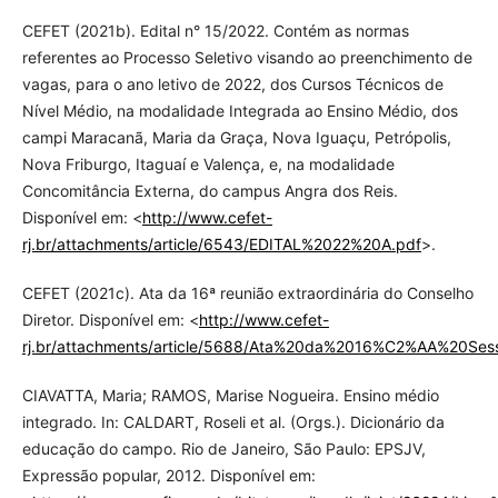
CEFET (2021b). Edital n° 15/2022. Contém as normas
referentes ao Processo Seletivo visando ao preenchimento de
vagas, para o ano letivo de 2022, dos Cursos Técnicos de
Nível Médio, na modalidade Integrada ao Ensino Médio, dos
campi Maracanã, Maria da Graça, Nova Iguaçu, Petrópolis,
Nova Friburgo, Itaguaí e Valença, e, na modalidade
Concomitância Externa, do campus Angra dos Reis.
Disponível em: <
http://www.cefet-
rj.br/attachments/article/6543/EDITAL%2022%20A.pdf
>.
CEFET (2021c). Ata da 16ª reunião extraordinária do Conselho
Diretor. Disponível em: <
http://www.cefet-
rj.br/attachments/article/5688/Ata%20da%2016%C2%AA%20Se
CIAVATTA, Maria; RAMOS, Marise Nogueira. Ensino médio
integrado. In: CALDART, Roseli et al. (Orgs.). Dicionário da
educação do campo. Rio de Janeiro, São Paulo: EPSJV,
Expressão popular, 2012. Disponível em: