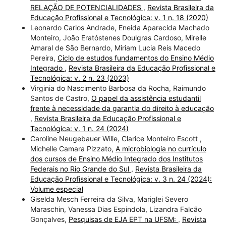
RELAÇÃO DE POTENCIALIDADES
,
Revista Brasileira da
Educação Profissional e Tecnológica: v. 1 n. 18 (2020)
Leonardo Carlos Andrade, Eneida Aparecida Machado
Monteiro, João Eratóstenes Doulgras Cardoso, Mirelle
Amaral de São Bernardo, Miriam Lucia Reis Macedo
Pereira,
Ciclo de estudos fundamentos do Ensino Médio
Integrado
,
Revista Brasileira da Educação Profissional e
Tecnológica: v. 2 n. 23 (2023)
Virginia do Nascimento Barbosa da Rocha, Raimundo
Santos de Castro,
O papel da assistência estudantil
frente à necessidade da garantia do direito à educação
,
Revista Brasileira da Educação Profissional e
Tecnológica: v. 1 n. 24 (2024)
Caroline Neugebauer Wille, Clarice Monteiro Escott ,
Michelle Camara Pizzato,
A microbiologia no currículo
dos cursos de Ensino Médio Integrado dos Institutos
Federais no Rio Grande do Sul
,
Revista Brasileira da
Educação Profissional e Tecnológica: v. 3 n. 24 (2024):
Volume especial
Giselda Mesch Ferreira da Silva, Mariglei Severo
Maraschin, Vanessa Dias Espindola, Lizandra Falcão
Gonçalves,
Pesquisas de EJA EPT na UFSM:
,
Revista