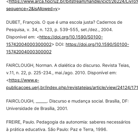
<
https://www.arca.fiocruz.br/bitstream/handle/icict/26224/Li
sequence=2&isAllowed=y
>
DUBET, François. O que é uma escola justa? Cadernos de
Pesquisa, v. 34, n. 123, p. 539-555, set./dez., 2004.
Disponível em: <
https://doi.org/10.1590/S0100-
15742004000300002
> DOI:
https://doi.org/10.1590/S0100-
15742004000300002
FAIRCLOUGH, Norman. A dialética do discurso. Revista Teias,
v.11, n. 22, p. 225-234., mai./ago. 2010. Disponível em:
<
https://www.e-
publicacoes.uerj.br/index.php/revistateias/article/view/24124/17
FAIRCLOUGH, ______. Discurso e mudança social. Brasília, DF:
Universidade de Brasília, 2001.
FREIRE, Paulo. Pedagogia da autonomia: saberes necessários
à prática educativa. São Paulo: Paz e Terra, 1996.