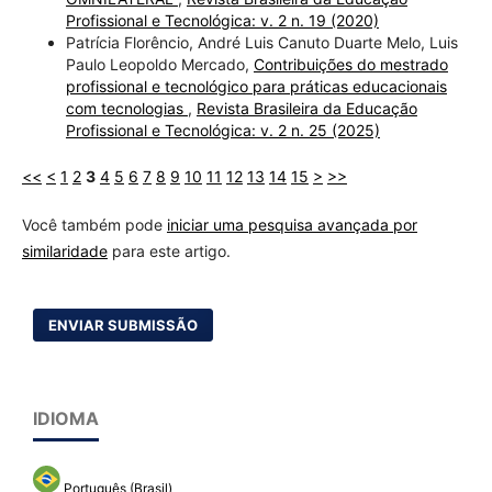
Profissional e Tecnológica: v. 2 n. 19 (2020)
Patrícia Florêncio, André Luis Canuto Duarte Melo, Luis
Paulo Leopoldo Mercado,
Contribuições do mestrado
profissional e tecnológico para práticas educacionais
com tecnologias
,
Revista Brasileira da Educação
Profissional e Tecnológica: v. 2 n. 25 (2025)
<<
<
1
2
3
4
5
6
7
8
9
10
11
12
13
14
15
>
>>
Você também pode
iniciar uma pesquisa avançada por
similaridade
para este artigo.
ENVIAR SUBMISSÃO
IDIOMA
Português (Brasil)