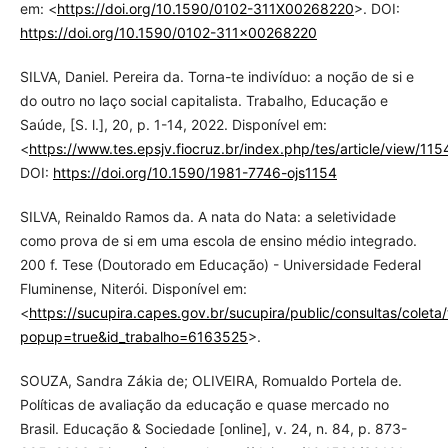
em: <
https://doi.org/10.1590/0102-311X00268220
>. DOI:
https://doi.org/10.1590/0102-311x00268220
SILVA, Daniel. Pereira da. Torna-te indivíduo: a noção de si e
do outro no laço social capitalista. Trabalho, Educação e
Saúde, [S. l.], 20, p. 1-14, 2022. Disponível em:
<
https://www.tes.epsjv.fiocruz.br/index.php/tes/article/view/115
DOI:
https://doi.org/10.1590/1981-7746-ojs1154
SILVA, Reinaldo Ramos da. A nata do Nata: a seletividade
como prova de si em uma escola de ensino médio integrado.
200 f. Tese (Doutorado em Educação) - Universidade Federal
Fluminense, Niterói. Disponível em:
<
https://sucupira.capes.gov.br/sucupira/public/consultas/colet
popup=true&id_trabalho=6163525
>.
SOUZA, Sandra Zákia de; OLIVEIRA, Romualdo Portela de.
Políticas de avaliação da educação e quase mercado no
Brasil. Educação & Sociedade [online], v. 24, n. 84, p. 873-