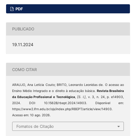
PDF
PUBLICADO
19.11.2024
COMO CITAR
ARAUJO, Ana Letícia Couto; BRITO, Leonardo Leonidas de. O acesso ao
Ensino Médio Integrado e o direito à educação básica.
Revista Brasileira
da Educação Profissional e Tecnológica
,
[S. l.]
, v. 3, n. 24, p. e14903,
2024. DOI: 10.15628/rbept.2024.14903. Disponível em:
https://www2.ifrn.edu.br/ojs/index.php/RBEPT/article/view/14903.
Acesso em: 10 ago. 2026.
Fomatos de Citação