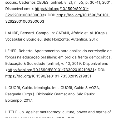
sociais. Cadernos CEDES [online]. v. 21, n. 55, p. 30-41, 2001.
Disponível em: <
https://doi.org/10.1590/S0101-
32622001000300003
> DOI:
https://doi.org/10.1590/S0101-
32622001000300003
LAHIRE, Bernard. Campo. In: CATANI, Afrânio et. al. (Orgs.).
Vocabulário Bourdieu. Belo Horizonte: Autêntica, 2017.
LEHER, Roberto. Apontamentos para análise da correlação de
forças na educação brasileira: em prol da frente democrática.
Educação & Sociedade [online], v. 40, 2019. Disponível em:
<
https://doi.org/10.1590/ES0101-73302019219831
> DOI:
https://doi.org/10.1590/es0101-73302019219831
LIGUORI, Guido. Ideologia. In: LIGUORI, Guido & VOZA,
Pasquale (Orgs.). Dicionário Gramsciano. São Paulo:
Boitempo, 2017.
LITTLE, Jo. Against meritocracy: culture, power and myths of