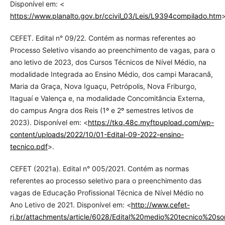
Disponível em: <
https://www.planalto.gov.br/ccivil_03/Leis/L9394compilado.htm
>
CEFET. Edital n° 09/22. Contém as normas referentes ao
Processo Seletivo visando ao preenchimento de vagas, para o
ano letivo de 2023, dos Cursos Técnicos de Nível Médio, na
modalidade Integrada ao Ensino Médio, dos campi Maracanã,
Maria da Graça, Nova Iguaçu, Petrópolis, Nova Friburgo,
Itaguaí e Valença e, na modalidade Concomitância Externa,
do campus Angra dos Reis (1º e 2º semestres letivos de
2023). Disponível em: <
https://tkq.48c.myftpupload.com/wp-
content/uploads/2022/10/01-Edital-09-2022-ensino-
tecnico.pdf
>.
CEFET (2021a). Edital n° 005/2021. Contém as normas
referentes ao processo seletivo para o preenchimento das
vagas de Educação Profissional Técnica de Nível Médio no
Ano Letivo de 2021. Disponível em: <
http://www.cefet-
rj.br/attachments/article/6028/Edital%20medio%20tecnico%20s