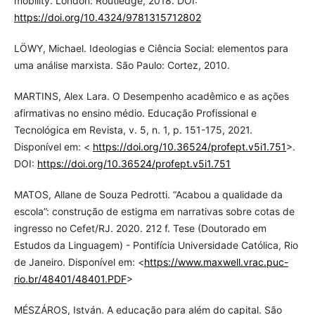
mobility. London: Routledge, 2018. DOI:
https://doi.org/10.4324/9781315712802
LÖWY, Michael. Ideologias e Ciência Social: elementos para
uma análise marxista. São Paulo: Cortez, 2010.
MARTINS, Alex Lara. O Desempenho acadêmico e as ações
afirmativas no ensino médio. Educação Profissional e
Tecnológica em Revista, v. 5, n. 1, p. 151-175, 2021.
Disponível em: <
https://doi.org/10.36524/profept.v5i1.751
>.
DOI:
https://doi.org/10.36524/profept.v5i1.751
MATOS, Allane de Souza Pedrotti. “Acabou a qualidade da
escola”: construção de estigma em narrativas sobre cotas de
ingresso no Cefet/RJ. 2020. 212 f. Tese (Doutorado em
Estudos da Linguagem) - Pontifícia Universidade Católica, Rio
de Janeiro. Disponível em: <
https://www.maxwell.vrac.puc-
rio.br/48401/48401.PDF
>
MÉSZÁROS, István. A educação para além do capital. São