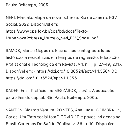
Paulo: Boitempo, 2005.
NERI, Marcelo. Mapa da nova pobreza. Rio de Janeiro: FGV
Social, 2022. Disponível em:
https://www.cps.fgv.br/cps/bd/docs/Texto-
MapaNovaPobreza_Marcelo_Neri_FGV_Social.pdf
RAMOS, Marise Nogueira. Ensino médio integrado: lutas
históricas e resistências em tempos de regressão. Educação
Profissional e Tecnológica em Revista, v.1, n. 1, p. 27-49, 2017.
Disponível em: <
https://doi.org/10.36524/ept.v1i1.356
> DOI:
https://doi.org/10.36524/ept.v1i1.356
SADER, Emir. Prefácio. In: MÉSZÁROS, István. A educação
para além do capital. São Paulo: Boitempo, 2005.
SANTOS, Ricardo Ventura; PONTES, Ana Lúcia; COIMBRA Jr.,
Carlos. Um “fato social total”: COVID-19 e povos indígenas no
Brasil. Cadernos De Saúde Pública, v. 36, n. 10. Disponível