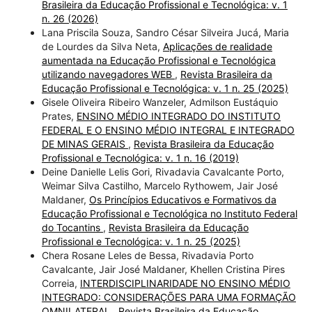
Brasileira da Educação Profissional e Tecnológica: v. 1
n. 26 (2026)
Lana Priscila Souza, Sandro César Silveira Jucá, Maria
de Lourdes da Silva Neta,
Aplicações de realidade
aumentada na Educação Profissional e Tecnológica
utilizando navegadores WEB
,
Revista Brasileira da
Educação Profissional e Tecnológica: v. 1 n. 25 (2025)
Gisele Oliveira Ribeiro Wanzeler, Admilson Eustáquio
Prates,
ENSINO MÉDIO INTEGRADO DO INSTITUTO
FEDERAL E O ENSINO MÉDIO INTEGRAL E INTEGRADO
DE MINAS GERAIS
,
Revista Brasileira da Educação
Profissional e Tecnológica: v. 1 n. 16 (2019)
Deine Danielle Lelis Gori, Rivadavia Cavalcante Porto,
Weimar Silva Castilho, Marcelo Rythowem, Jair José
Maldaner,
Os Princípios Educativos e Formativos da
Educação Profissional e Tecnológica no Instituto Federal
do Tocantins
,
Revista Brasileira da Educação
Profissional e Tecnológica: v. 1 n. 25 (2025)
Chera Rosane Leles de Bessa, Rivadavia Porto
Cavalcante, Jair José Maldaner, Khellen Cristina Pires
Correia,
INTERDISCIPLINARIDADE NO ENSINO MÉDIO
INTEGRADO: CONSIDERAÇÕES PARA UMA FORMAÇÃO
OMNILATERAL
,
Revista Brasileira da Educação