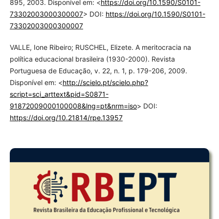
895, 2003. Disponível em: <
https://doi.org/10.1590/S0101-
73302003000300007
> DOI:
https://doi.org/10.1590/S0101-
73302003000300007
VALLE, Ione Ribeiro; RUSCHEL, Elizete. A meritocracia na
política educacional brasileira (1930-2000). Revista
Portuguesa de Educação, v. 22, n. 1, p. 179-206, 2009.
Disponível em: <
http://scielo.pt/scielo.php?
script=sci_arttext&pid=S0871-
91872009000100008&lng=pt&nrm=iso
> DOI:
https://doi.org/10.21814/rpe.13957