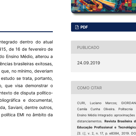
PDF
ntegrado dentro do atual
PUBLICADO
415, de 16 de fevereiro de
do Ensino Médio, alterou a
24.09.2019
ncias brasileiras exitosas,
e que, no mínimo, deveriam
estudo se trata, portanto,
, que visa demonstrar o
COMO CITAR
texto de disputa político-
liográfica e documental,
CURI, Luciano Marcos; GIORDANI
, Saviani, dentre outros,
Camila Cunha Oliveira. Politecnia
e política EMI no âmbito da
Ensino Médio Integrado: aproximações
distanciamentos.
Revista Brasileira 
Educação Profissional e Tecnológic
[S. l.]
, v. 2, n. 17, p. e8384, 2019. DO