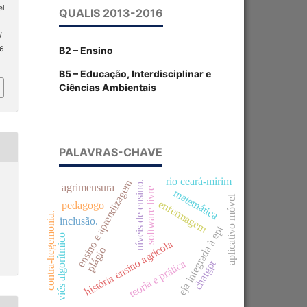
el
QUALIS 2013-2016
/
B2 – Ensino
 6
B5 – Educação, Interdisciplinar e
Ciências Ambientais
PALAVRAS-CHAVE
rio ceará-mirim
ensino e aprendizagem
níveis de ensino.
agrimensura
software livre
matemática
aplicativo móvel
enfermagem
pedagogo
contra-hegemonia.
inclusão.
eja integrada à ept
viés algorítmico
história ensino agrícola
plágio
teoria e prática
chatgpt