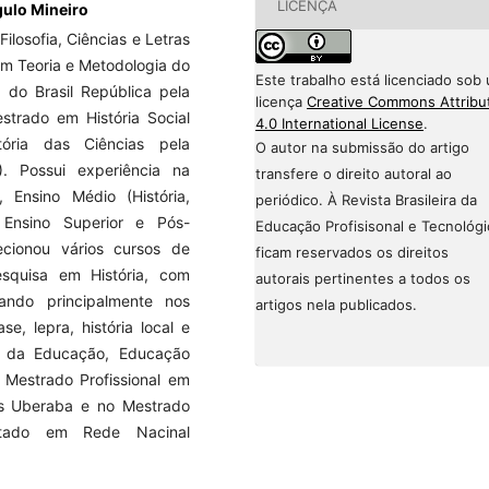
LICENÇA
gulo Mineiro
ilosofia, Ciências e Letras
em Teoria e Metodologia do
Este trabalho está licenciado sob
 do Brasil República pela
licença
Creative Commons Attribu
strado em História Social
4.0 International License
.
ria das Ciências pela
O autor na submissão do artigo
. Possui experiência na
transfere o direito autoral ao
 Ensino Médio (História,
periódico. À Revista Brasileira da
, Ensino Superior e Pós-
Educação Profisisonal e Tecnológi
ecionou vários cursos de
ficam reservados os direitos
esquisa em História, com
autorais pertinentes a todos os
ando principalmente nos
artigos nela publicados.
e, lepra, história local e
a da Educação, Educação
o Mestrado Profissional em
s Uberaba e no Mestrado
ertado em Rede Nacinal