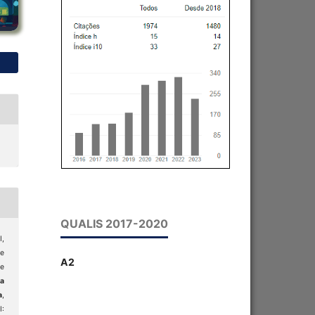
QUALIS 2017-2020
,
 e
A2
 e
da
a
,
I: