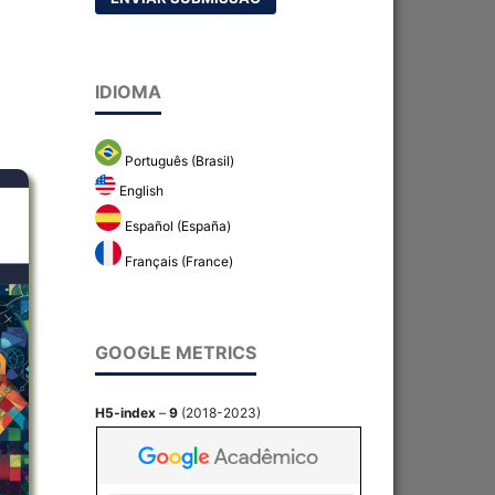
IDIOMA
Português (Brasil)
English
Español (España)
Français (France)
GOOGLE METRICS
H5-index
–
9
(2018-2023)