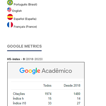
Português (Brasil)
English
Español (España)
Français (France)
GOOGLE METRICS
H5-index
–
9
(2018-2023)