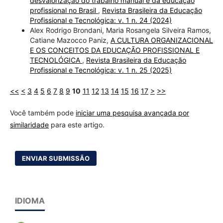
desvalorização do trabalho manual e da educação
profissional no Brasil
,
Revista Brasileira da Educação
Profissional e Tecnológica: v. 1 n. 24 (2024)
Alex Rodrigo Brondani, Maria Rosangela Silveira Ramos,
Catiane Mazocco Paniz,
A CULTURA ORGANIZACIONAL
E OS CONCEITOS DA EDUCAÇÃO PROFISSIONAL E
TECNOLÓGICA
,
Revista Brasileira da Educação
Profissional e Tecnológica: v. 1 n. 25 (2025)
<<
<
3
4
5
6
7
8
9
10
11
12
13
14
15
16
17
>
>>
Você também pode
iniciar uma pesquisa avançada por
similaridade
para este artigo.
ENVIAR SUBMISSÃO
IDIOMA