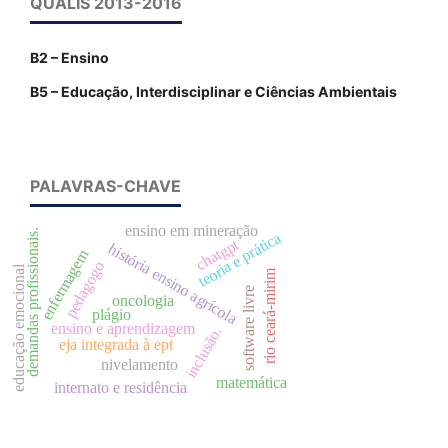
QUALIS 2013-2016
B2 – Ensino
B5 – Educação, Interdisciplinar e Ciências Ambientais
PALAVRAS-CHAVE
ensino em mineração
demandas profissionais.
teoria e prática
chatgpt
história ensino agrícola
enfermagem
pedagogo
educação emocional
rio ceará-mirim
software livre
oncologia
plágio
ensino e aprendizagem
inclusão.
eja integrada à ept
nivelamento
matemática
internato e residência