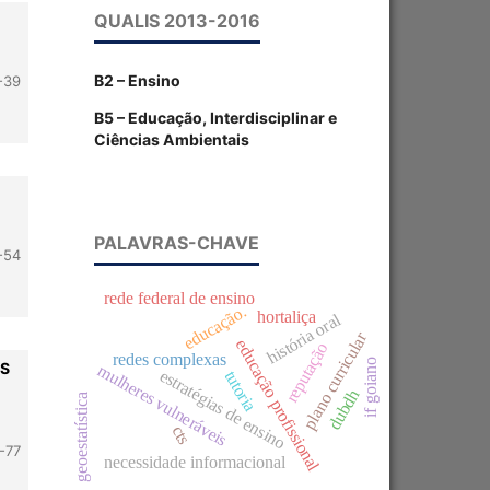
QUALIS 2013-2016
B2 – Ensino
-39
B5 – Educação, Interdisciplinar e
Ciências Ambientais
PALAVRAS-CHAVE
-54
rede federal de ensino
educação.
hortaliça
história oral
plano curricular
educação profissional
reputação
redes complexas
if goiano
OS
mulheres vulneráveis
estratégias de ensino
tutoria
dubdh
geoestatística
cts
-77
necessidade informacional