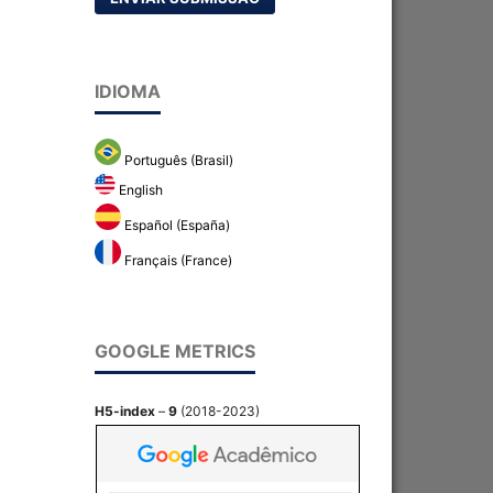
IDIOMA
Português (Brasil)
English
Español (España)
Français (France)
GOOGLE METRICS
H5-index
–
9
(2018-2023)