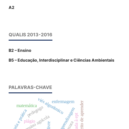
A2
QUALIS 2013-2016
B2 – Ensino
B5 – Educação, Interdisciplinar e Ciências Ambientais
PALAVRAS-CHAVE
viés algorítmico
enfermagem
direito de aprender
matemática
pedagogo
ensino e aprendizagem
teoria e prática
história ensino agrícola
plágio