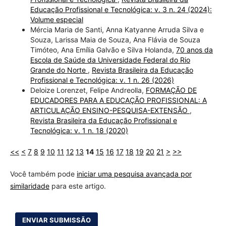
Educação Profissional e Tecnológica: v. 3 n. 24 (2024):
Volume especial
Mércia Maria de Santi, Anna Katyanne Arruda Silva e
Souza, Larissa Maia de Souza, Ana Flávia de Souza
Timóteo, Ana Emília Galvão e Silva Holanda,
70 anos da
Escola de Saúde da Universidade Federal do Rio
Grande do Norte
,
Revista Brasileira da Educação
Profissional e Tecnológica: v. 1 n. 26 (2026)
Deloize Lorenzet, Felipe Andreolla,
FORMAÇÃO DE
EDUCADORES PARA A EDUCAÇÃO PROFISSIONAL: A
ARTICULAÇÃO ENSINO-PESQUISA-EXTENSÃO
,
Revista Brasileira da Educação Profissional e
Tecnológica: v. 1 n. 18 (2020)
<<
<
7
8
9
10
11
12
13
14
15
16
17
18
19
20
21
>
>>
Você também pode
iniciar uma pesquisa avançada por
similaridade
para este artigo.
ENVIAR SUBMISSÃO