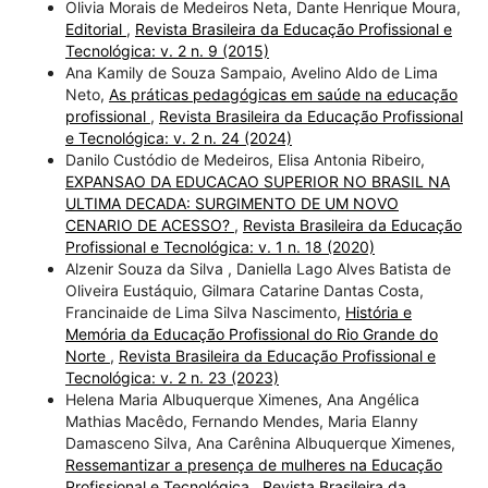
Olivia Morais de Medeiros Neta, Dante Henrique Moura,
Editorial
,
Revista Brasileira da Educação Profissional e
Tecnológica: v. 2 n. 9 (2015)
Ana Kamily de Souza Sampaio, Avelino Aldo de Lima
Neto,
As práticas pedagógicas em saúde na educação
profissional
,
Revista Brasileira da Educação Profissional
e Tecnológica: v. 2 n. 24 (2024)
Danilo Custódio de Medeiros, Elisa Antonia Ribeiro,
EXPANSAO DA EDUCACAO SUPERIOR NO BRASIL NA
ULTIMA DECADA: SURGIMENTO DE UM NOVO
CENARIO DE ACESSO?
,
Revista Brasileira da Educação
Profissional e Tecnológica: v. 1 n. 18 (2020)
Alzenir Souza da Silva , Daniella Lago Alves Batista de
Oliveira Eustáquio, Gilmara Catarine Dantas Costa,
Francinaide de Lima Silva Nascimento,
História e
Memória da Educação Profissional do Rio Grande do
Norte
,
Revista Brasileira da Educação Profissional e
Tecnológica: v. 2 n. 23 (2023)
Helena Maria Albuquerque Ximenes, Ana Angélica
Mathias Macêdo, Fernando Mendes, Maria Elanny
Damasceno Silva, Ana Carênina Albuquerque Ximenes,
Ressemantizar a presença de mulheres na Educação
Profissional e Tecnológica
,
Revista Brasileira da