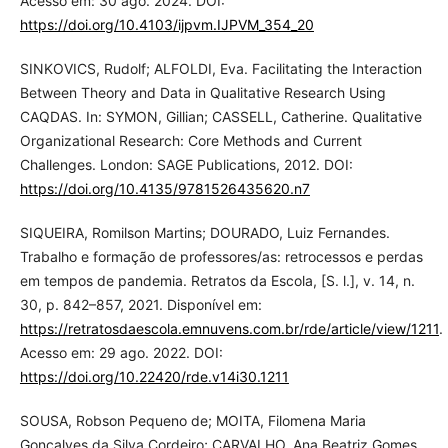
Acesso em: 30 ago. 2024. DOI:
https://doi.org/10.4103/ijpvm.IJPVM_354_20
SINKOVICS, Rudolf; ALFOLDI, Eva. Facilitating the Interaction
Between Theory and Data in Qualitative Research Using
CAQDAS. In: SYMON, Gillian; CASSELL, Catherine. Qualitative
Organizational Research: Core Methods and Current
Challenges. London: SAGE Publications, 2012. DOI:
https://doi.org/10.4135/9781526435620.n7
SIQUEIRA, Romilson Martins; DOURADO, Luiz Fernandes.
Trabalho e formação de professores/as: retrocessos e perdas
em tempos de pandemia. Retratos da Escola, [S. l.], v. 14, n.
30, p. 842–857, 2021. Disponível em:
https://retratosdaescola.emnuvens.com.br/rde/article/view/1211
.
Acesso em: 29 ago. 2022. DOI:
https://doi.org/10.22420/rde.v14i30.1211
SOUSA, Robson Pequeno de; MOITA, Filomena Maria
Gonçalves da Silva Cordeiro; CARVALHO, Ana Beatriz Gomes.