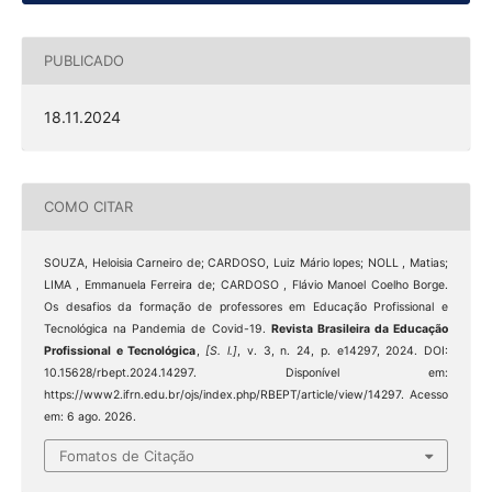
PUBLICADO
18.11.2024
COMO CITAR
SOUZA, Heloisia Carneiro de; CARDOSO, Luiz Mário lopes; NOLL , Matias;
LIMA , Emmanuela Ferreira de; CARDOSO , Flávio Manoel Coelho Borge.
Os desafios da formação de professores em Educação Profissional e
Tecnológica na Pandemia de Covid-19.
Revista Brasileira da Educação
Profissional e Tecnológica
,
[S. l.]
, v. 3, n. 24, p. e14297, 2024. DOI:
10.15628/rbept.2024.14297. Disponível em:
https://www2.ifrn.edu.br/ojs/index.php/RBEPT/article/view/14297. Acesso
em: 6 ago. 2026.
Fomatos de Citação