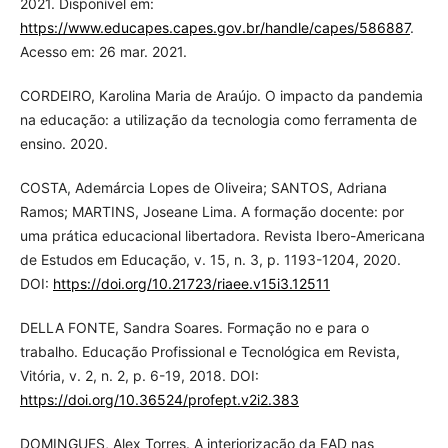
2021. Disponível em:
https://www.educapes.capes.gov.br/handle/capes/586887
.
Acesso em: 26 mar. 2021.
CORDEIRO, Karolina Maria de Araújo. O impacto da pandemia
na educação: a utilização da tecnologia como ferramenta de
ensino. 2020.
COSTA, Ademárcia Lopes de Oliveira; SANTOS, Adriana
Ramos; MARTINS, Joseane Lima. A formação docente: por
uma prática educacional libertadora. Revista Ibero-Americana
de Estudos em Educação, v. 15, n. 3, p. 1193-1204, 2020.
DOI:
https://doi.org/10.21723/riaee.v15i3.12511
DELLA FONTE, Sandra Soares. Formação no e para o
trabalho. Educação Profissional e Tecnológica em Revista,
Vitória, v. 2, n. 2, p. 6-19, 2018. DOI:
https://doi.org/10.36524/profept.v2i2.383
DOMINGUES, Alex Torres. A interiorização da EAD nas