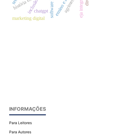
eja integrada à ept
agrimensura
software livre
inclusão.
chatgpt
marketing digital
INFORMAÇÕES
Para Leitores
Para Autores