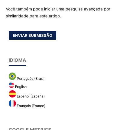
Você também pode
iniciar uma pesquisa avançada por
similaridade
para este artigo.
ENVIAR SUBMISSÃO
IDIOMA
Português (Brasil)
English
Español (España)
Français (France)
GOOGLE METRICS