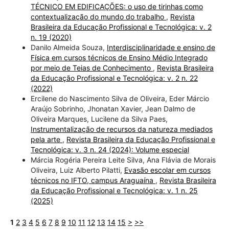
TÉCNICO EM EDIFICAÇÕES: o uso de tirinhas como
contextualização do mundo do trabalho
,
Revista
Brasileira da Educação Profissional e Tecnológica: v. 2
n. 19 (2020)
Danilo Almeida Souza,
Interdisciplinaridade e ensino de
Física em cursos técnicos de Ensino Médio Integrado
por meio de Teias de Conhecimento
,
Revista Brasileira
da Educação Profissional e Tecnológica: v. 2 n. 22
(2022)
Ercilene do Nascimento Silva de Oliveira, Eder Márcio
Araújo Sobrinho, Jhonatan Xavier, Jean Dalmo de
Oliveira Marques, Lucilene da Silva Paes,
Instrumentalização de recursos da natureza mediados
pela arte
,
Revista Brasileira da Educação Profissional e
Tecnológica: v. 3 n. 24 (2024): Volume especial
Márcia Rogéria Pereira Leite Silva, Ana Flávia de Morais
Oliveira, Luiz Alberto Pilatti,
Evasão escolar em cursos
técnicos no IFTO, campus Araguaína
,
Revista Brasileira
da Educação Profissional e Tecnológica: v. 1 n. 25
(2025)
1
2
3
4
5
6
7
8
9
10
11
12
13
14
15
>
>>