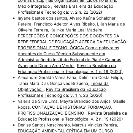
com as disciplinas organizadas em ciclos no Ensino
Médio Integrado
,
Revista Brasileira da Educação
Profissional e Tecnológica: v. 2 n. 22 (2022)
layane bastos dos santos, Alvaro Itaúna Schalcher
Pereira, Francisco Adelton Alves Ribeiro, Lilian Maria de
Oliveira Ferreira, Kalinka Maria Leal Madeira,
PERCEPÇÕES E CONCEPÇÕES DOS DOCENTES DA
REDE FEDERAL DE EDUCAÇÃO ACERCA DA EDUCAÇÃO
PROFISSIONAL E TECNOLÓGICA: Com a palavra os
docentes do Curso Técnico Subsequente em
Administração do Instituto Federal do Piauí – Campus
Avançado Dirceu Arco Verde
,
Revista Brasileira da
Educação Profissional e Tecnológica: v. 1 n. 18 (2020)
Alexandre Geraldo Viana Faria, Delmir da Costa Felipe,
Tânia Mara Dias Gonçalves Brizueña,
Teoria da
Objetivação:
,
Revista Brasileira da Educação
Profissional e Tecnológica: v. 1 n. 26 (2026)
Valéria da Silva Lima, Maylta Brandão dos Anjos, Giselle
Roças,
CONTAÇÃO DE HISTÓRIAS: FORMAÇÃO,
PROFISSIONALIZAÇÃO E ENSINO
,
Revista Brasileira da
Educação Profissional e Tecnológica: v. 2 n. 19 (2020)
Denise Santos Nascimento, Marcus Vinicius Pereira,
EDUCAÇÃO AMBIENTAL CRÍTICA EM UM CURSO