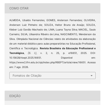
COMO CITAR
ALMEIDA, Ubaldo Fernandes; GOMES, Anderson Fernandes; OLIVEIRA,
Anderson Luiz Pinheiro de; SOUZA, Heitor Bruno de Araújo; SOUZA,
Kleber Luiz Gavião Machado de; LIMA, Luana Tayna Silva; MACIEL, Saulo
Carneiro; SILVA, Ulisandra Ribeiro de Lima; NASCIMENTO, Wenderson da
Silva. Olimpíada Nacional de Ciências: relato de atividades da elaboração
de um material didático para aulas preparatórias na Educação Profissional,
Científica e Tecnológica.
Revista Brasileira da Educação Profissional e
Tecnológica
,
[S. l.]
, v. 2, n. 25, p. e16651, 2025. DOI:
10.15628/rbept.2025.16651. Disponível em:
https://www2.ifrn.edu.br/ojs/index.php/RBEPT/article/view/16651. Acesso
em: 7 ago. 2026.
Fomatos de Citação
EDIÇÃO