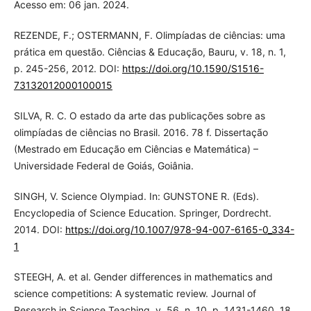
Acesso em: 06 jan. 2024.
REZENDE, F.; OSTERMANN, F. Olimpíadas de ciências: uma
prática em questão. Ciências & Educação, Bauru, v. 18, n. 1,
p. 245-256, 2012. DOI:
https://doi.org/10.1590/S1516-
73132012000100015
SILVA, R. C. O estado da arte das publicações sobre as
olimpíadas de ciências no Brasil. 2016. 78 f. Dissertação
(Mestrado em Educação em Ciências e Matemática) –
Universidade Federal de Goiás, Goiânia.
SINGH, V. Science Olympiad. In: GUNSTONE R. (Eds).
Encyclopedia of Science Education. Springer, Dordrecht.
2014. DOI:
https://doi.org/10.1007/978-94-007-6165-0_334-
1
STEEGH, A. et al. Gender differences in mathematics and
science competitions: A systematic review. Journal of
Research in Science Teaching, v. 56, n. 10, p. 1431-1460, 18