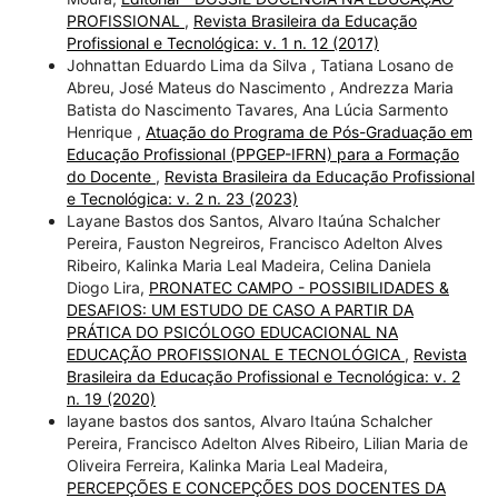
PROFISSIONAL
,
Revista Brasileira da Educação
Profissional e Tecnológica: v. 1 n. 12 (2017)
Johnattan Eduardo Lima da Silva , Tatiana Losano de
Abreu, José Mateus do Nascimento , Andrezza Maria
Batista do Nascimento Tavares, Ana Lúcia Sarmento
Henrique ,
Atuação do Programa de Pós-Graduação em
Educação Profissional (PPGEP-IFRN) para a Formação
do Docente
,
Revista Brasileira da Educação Profissional
e Tecnológica: v. 2 n. 23 (2023)
Layane Bastos dos Santos, Alvaro Itaúna Schalcher
Pereira, Fauston Negreiros, Francisco Adelton Alves
Ribeiro, Kalinka Maria Leal Madeira, Celina Daniela
Diogo Lira,
PRONATEC CAMPO - POSSIBILIDADES &
DESAFIOS: UM ESTUDO DE CASO A PARTIR DA
PRÁTICA DO PSICÓLOGO EDUCACIONAL NA
EDUCAÇÃO PROFISSIONAL E TECNOLÓGICA
,
Revista
Brasileira da Educação Profissional e Tecnológica: v. 2
n. 19 (2020)
layane bastos dos santos, Alvaro Itaúna Schalcher
Pereira, Francisco Adelton Alves Ribeiro, Lilian Maria de
Oliveira Ferreira, Kalinka Maria Leal Madeira,
PERCEPÇÕES E CONCEPÇÕES DOS DOCENTES DA