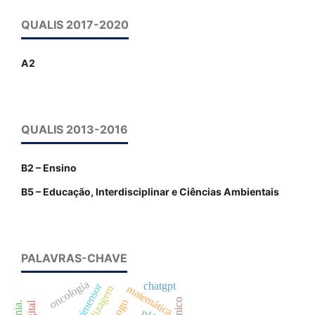
QUALIS 2017-2020
A2
QUALIS 2013-2016
B2 – Ensino
B5 – Educação, Interdisciplinar e Ciências Ambientais
PALAVRAS-CHAVE
oncologia
chatgpt
agrimensor
matemática