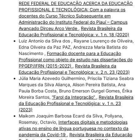
REDE FEDERAL DE EDUCAÇÃO ACERCA DA EDUCAÇÃO
PROFISSIONAL E TECNOLÓGICA: Com a palavra os
docentes do Curso Técnico Subsequente em
Administração do Instituto Federal do Piauí – Campus
Avançado Dirceu Arco Verde
,
Revista Brasileira da
Educação Profissional e Tecnológica: v. 1 n. 18 (2020)
Luiz Antonio da Silva dos , Rayane Lourenço de Oliveira,
Edna Oliveira da Paz PAZ, Andrezza Maria Batista do
Nascimento ,
Formação docente para a Educação
Profissional como objeto de estudo nas dissertações do
PPGEP/IFRN (2015-2022)
,
Revista Brasileira da
Educação Profissional e Tecnológica: v. 2 n. 23 (2023)
Júlia Maria Azevedo Guilhermino, Priscila Tiziana Seabra
Marques da Silva Aliança, Alison Pereira Batista, Ana
Paula Borba Costa, Bruno Emerson Gurgel Gomes, Érika
Moreira Santos,
“Farol da Integração”
,
Revista Brasileira
da Educação Profissional e Tecnológica: v. 1 n. 23
(2023)
Maikom Joaquim Barbosa Ecard da Silva, Pollyana,
Rosemay, Octavio,
Interfaces digitais e metodologias
ativas no ensino de língua portuguesa no contexto da
pandemia da Covid-19
,
Revista Brasileira da Educação