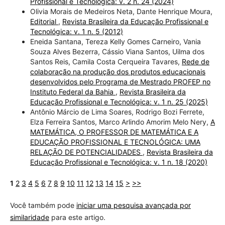
Profissional e Tecnológica: v. 2 n. 24 (2024)
Olivia Morais de Medeiros Neta, Dante Henrique Moura,
Editorial
,
Revista Brasileira da Educação Profissional e
Tecnológica: v. 1 n. 5 (2012)
Eneida Santana, Tereza Kelly Gomes Carneiro, Vania
Souza Alves Bezerra, Cássio Viana Santos, Uilma dos
Santos Reis, Camila Costa Cerqueira Tavares,
Rede de
colaboração na produção dos produtos educacionais
desenvolvidos pelo Programa de Mestrado PROFEP no
Instituto Federal da Bahia
,
Revista Brasileira da
Educação Profissional e Tecnológica: v. 1 n. 25 (2025)
Antônio Márcio de Lima Soares, Rodrigo Bozi Ferrete,
Elza Ferreira Santos, Marco Arlindo Amorim Melo Nery,
A
MATEMÁTICA, O PROFESSOR DE MATEMÁTICA E A
EDUCAÇÃO PROFISSIONAL E TECNOLÓGICA: UMA
RELAÇÃO DE POTENCIALIDADES
,
Revista Brasileira da
Educação Profissional e Tecnológica: v. 1 n. 18 (2020)
1
2
3
4
5
6
7
8
9
10
11
12
13
14
15
>
>>
Você também pode
iniciar uma pesquisa avançada por
similaridade
para este artigo.