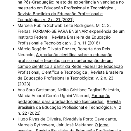
na Pós-Graduação: relato da experiência vivenciada no
mestrado em Educação Profissional e Tecnológica
,
Revista Brasileira da Educação Profissional e
Tecnológica: v. 2 n. 21 (2021)
Marcela Rubim Schwab Leite Rodrigues, M. C. S.
Freitas,
FORMAR-SE PARA ENSINAR: experiência de um
Instituto Federal
,
Revista Brasileira da Educação
Profissional e Tecnológica: v. 2 n. 11 (2016)
Márcio Rogério Olivato Pozzer, Roberta dos Reis
Neuhold,
A produção científica sobre a educação
profissional e tecnológica e a conformação de um
campo científico a partir da Rede Federal de Educação
Profissional, Científica e Tecnológica
,
Revista Brasileira
da Educação Profissional e Tecnológica: v. 2 n. 23
(2023)
Ana Sara Castaman, Nelita Cristiane Tagliari Balestrin,
Márcia Amaral Corrêa Ughini Villarroel,
Formação
pedagógica para graduados não licenciados
,
Revista
Brasileira da Educação Profissional e Tecnológica: v. 2
n. 22 (2022)
Hugo Rivas de Oliveira, Rivadávia Porto Cavalcante,
Marcelo Rythowem, Jair José Maldaner,
O jornal
escolar:
,
Revista Brasileira da Educação Profissional e