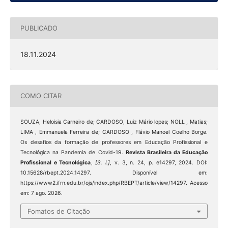
PUBLICADO
18.11.2024
COMO CITAR
SOUZA, Heloisia Carneiro de; CARDOSO, Luiz Mário lopes; NOLL , Matias;
LIMA , Emmanuela Ferreira de; CARDOSO , Flávio Manoel Coelho Borge.
Os desafios da formação de professores em Educação Profissional e
Tecnológica na Pandemia de Covid-19.
Revista Brasileira da Educação
Profissional e Tecnológica
,
[S. l.]
, v. 3, n. 24, p. e14297, 2024. DOI:
10.15628/rbept.2024.14297. Disponível em:
https://www2.ifrn.edu.br/ojs/index.php/RBEPT/article/view/14297. Acesso
em: 7 ago. 2026.
Fomatos de Citação