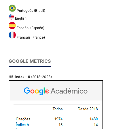
Português (Brasil)
English
Español (España)
Français (France)
GOOGLE METRICS
H5-index
–
9
(2018-2023)