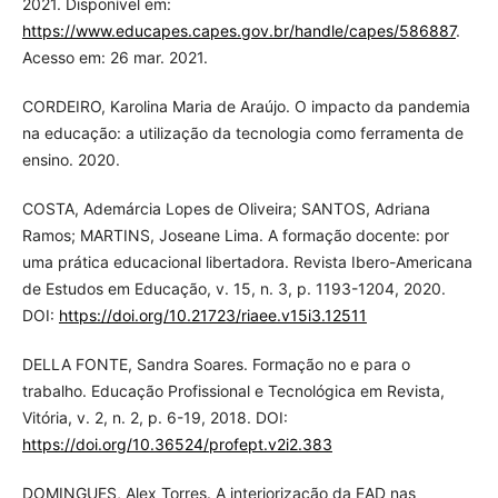
2021. Disponível em:
https://www.educapes.capes.gov.br/handle/capes/586887
.
Acesso em: 26 mar. 2021.
CORDEIRO, Karolina Maria de Araújo. O impacto da pandemia
na educação: a utilização da tecnologia como ferramenta de
ensino. 2020.
COSTA, Ademárcia Lopes de Oliveira; SANTOS, Adriana
Ramos; MARTINS, Joseane Lima. A formação docente: por
uma prática educacional libertadora. Revista Ibero-Americana
de Estudos em Educação, v. 15, n. 3, p. 1193-1204, 2020.
DOI:
https://doi.org/10.21723/riaee.v15i3.12511
DELLA FONTE, Sandra Soares. Formação no e para o
trabalho. Educação Profissional e Tecnológica em Revista,
Vitória, v. 2, n. 2, p. 6-19, 2018. DOI:
https://doi.org/10.36524/profept.v2i2.383
DOMINGUES, Alex Torres. A interiorização da EAD nas