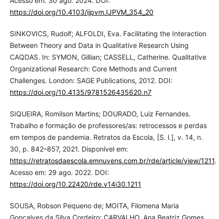
Acesso em: 30 ago. 2024. DOI:
https://doi.org/10.4103/ijpvm.IJPVM_354_20
SINKOVICS, Rudolf; ALFOLDI, Eva. Facilitating the Interaction
Between Theory and Data in Qualitative Research Using
CAQDAS. In: SYMON, Gillian; CASSELL, Catherine. Qualitative
Organizational Research: Core Methods and Current
Challenges. London: SAGE Publications, 2012. DOI:
https://doi.org/10.4135/9781526435620.n7
SIQUEIRA, Romilson Martins; DOURADO, Luiz Fernandes.
Trabalho e formação de professores/as: retrocessos e perdas
em tempos de pandemia. Retratos da Escola, [S. l.], v. 14, n.
30, p. 842–857, 2021. Disponível em:
https://retratosdaescola.emnuvens.com.br/rde/article/view/1211
.
Acesso em: 29 ago. 2022. DOI:
https://doi.org/10.22420/rde.v14i30.1211
SOUSA, Robson Pequeno de; MOITA, Filomena Maria
Gonçalves da Silva Cordeiro; CARVALHO, Ana Beatriz Gomes.