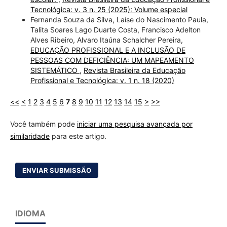
Tecnológica: v. 3 n. 25 (2025): Volume especial
Fernanda Souza da Silva, Laíse do Nascimento Paula,
Talita Soares Lago Duarte Costa, Francisco Adelton
Alves Ribeiro, Alvaro Itaúna Schalcher Pereira,
EDUCAÇÃO PROFISSIONAL E A INCLUSÃO DE
PESSOAS COM DEFICIÊNCIA: UM MAPEAMENTO
SISTEMÁTICO
,
Revista Brasileira da Educação
Profissional e Tecnológica: v. 1 n. 18 (2020)
<<
<
1
2
3
4
5
6
7
8
9
10
11
12
13
14
15
>
>>
Você também pode
iniciar uma pesquisa avançada por
similaridade
para este artigo.
ENVIAR SUBMISSÃO
IDIOMA