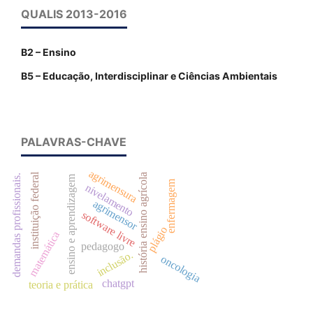
QUALIS 2013-2016
B2 – Ensino
B5 – Educação, Interdisciplinar e Ciências Ambientais
PALAVRAS-CHAVE
agrimensura
instituição federal
história ensino agrícola
demandas profissionais.
ensino e aprendizagem
enfermagem
nivelamento
agrimensor
software livre
plágio
matemática
pedagogo
inclusão.
oncologia
chatgpt
teoria e prática