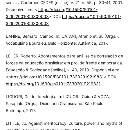
sociais. Cadernos CEDES [online]. v. 21, n. 55, p. 30-41, 2001.
Disponível em: <
https://doi.org/10.1590/S0101-
32622001000300003
> DOI:
https://doi.org/10.1590/S0101-
32622001000300003
LAHIRE, Bernard. Campo. In: CATANI, Afrânio et. al. (Orgs.).
Vocabulário Bourdieu. Belo Horizonte: Autêntica, 2017.
LEHER, Roberto. Apontamentos para análise da correlação de
forças na educação brasileira: em prol da frente democrática.
Educação & Sociedade [online], v. 40, 2019. Disponível em:
<
https://doi.org/10.1590/ES0101-73302019219831
> DOI:
https://doi.org/10.1590/es0101-73302019219831
LIGUORI, Guido. Ideologia. In: LIGUORI, Guido & VOZA,
Pasquale (Orgs.). Dicionário Gramsciano. São Paulo:
Boitempo, 2017.
LITTLE, Jo. Against meritocracy: culture, power and myths of