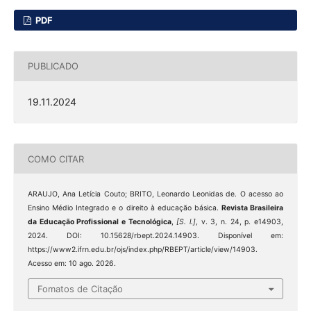
PDF
PUBLICADO
19.11.2024
COMO CITAR
ARAUJO, Ana Letícia Couto; BRITO, Leonardo Leonidas de. O acesso ao
Ensino Médio Integrado e o direito à educação básica.
Revista Brasileira
da Educação Profissional e Tecnológica
,
[S. l.]
, v. 3, n. 24, p. e14903,
2024. DOI: 10.15628/rbept.2024.14903. Disponível em:
https://www2.ifrn.edu.br/ojs/index.php/RBEPT/article/view/14903.
Acesso em: 10 ago. 2026.
Fomatos de Citação