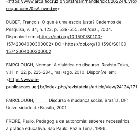
<
https://www.arca.fiocruz.br/bitstream/handle/icict/26224/Li
sequence=2&isAllowed=y
>
DUBET, François. O que é uma escola justa? Cadernos de
Pesquisa, v. 34, n. 123, p. 539-555, set./dez., 2004.
Disponível em: <
https://doi.org/10.1590/S0100-
15742004000300002
> DOI:
https://doi.org/10.1590/S0100-
15742004000300002
FAIRCLOUGH, Norman. A dialética do discurso. Revista Teias,
v.11, n. 22, p. 225-234., mai./ago. 2010. Disponível em:
<
https://www.e-
publicacoes.uerj.br/index.php/revistateias/article/view/24124/17
FAIRCLOUGH, ______. Discurso e mudança social. Brasília, DF:
Universidade de Brasília, 2001.
FREIRE, Paulo. Pedagogia da autonomia: saberes necessários
à prática educativa. São Paulo: Paz e Terra, 1996.