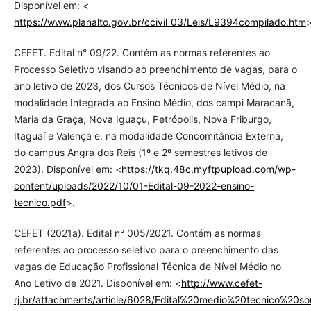
Disponível em: <
https://www.planalto.gov.br/ccivil_03/Leis/L9394compilado.htm
>
CEFET. Edital n° 09/22. Contém as normas referentes ao
Processo Seletivo visando ao preenchimento de vagas, para o
ano letivo de 2023, dos Cursos Técnicos de Nível Médio, na
modalidade Integrada ao Ensino Médio, dos campi Maracanã,
Maria da Graça, Nova Iguaçu, Petrópolis, Nova Friburgo,
Itaguaí e Valença e, na modalidade Concomitância Externa,
do campus Angra dos Reis (1º e 2º semestres letivos de
2023). Disponível em: <
https://tkq.48c.myftpupload.com/wp-
content/uploads/2022/10/01-Edital-09-2022-ensino-
tecnico.pdf
>.
CEFET (2021a). Edital n° 005/2021. Contém as normas
referentes ao processo seletivo para o preenchimento das
vagas de Educação Profissional Técnica de Nível Médio no
Ano Letivo de 2021. Disponível em: <
http://www.cefet-
rj.br/attachments/article/6028/Edital%20medio%20tecnico%20s