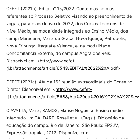
CEFET (2021b). Edital n° 15/2022. Contém as normas
referentes ao Processo Seletivo visando ao preenchimento de
vagas, para o ano letivo de 2022, dos Cursos Técnicos de
Nível Médio, na modalidade Integrada ao Ensino Médio, dos
campi Maracanã, Maria da Graça, Nova Iguaçu, Petrópolis,
Nova Friburgo, Itaguaí e Valença, e, na modalidade
Concomitância Externa, do campus Angra dos Reis.
Disponível em: <
http://www.cefet-
rj.br/attachments/article/6543/EDITAL%2022%20A.pdf
>.
CEFET (2021c). Ata da 16ª reunião extraordinária do Conselho
Diretor. Disponível em: <
http://www.cefet-
rj.br/attachments/article/5688/Ata%20da%2016%C2%AA%20Se
CIAVATTA, Maria; RAMOS, Marise Nogueira. Ensino médio
integrado. In: CALDART, Roseli et al. (Orgs.). Dicionário da
educação do campo. Rio de Janeiro, São Paulo: EPSJV,
Expressão popular, 2012. Disponível em: