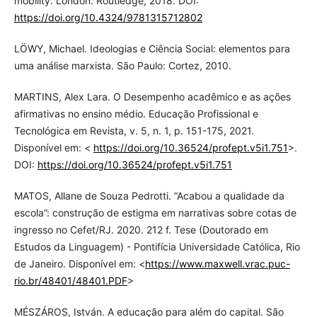
mobility. London: Routledge, 2018. DOI:
https://doi.org/10.4324/9781315712802
LÖWY, Michael. Ideologias e Ciência Social: elementos para
uma análise marxista. São Paulo: Cortez, 2010.
MARTINS, Alex Lara. O Desempenho acadêmico e as ações
afirmativas no ensino médio. Educação Profissional e
Tecnológica em Revista, v. 5, n. 1, p. 151-175, 2021.
Disponível em: <
https://doi.org/10.36524/profept.v5i1.751
>.
DOI:
https://doi.org/10.36524/profept.v5i1.751
MATOS, Allane de Souza Pedrotti. “Acabou a qualidade da
escola”: construção de estigma em narrativas sobre cotas de
ingresso no Cefet/RJ. 2020. 212 f. Tese (Doutorado em
Estudos da Linguagem) - Pontifícia Universidade Católica, Rio
de Janeiro. Disponível em: <
https://www.maxwell.vrac.puc-
rio.br/48401/48401.PDF
>
MÉSZÁROS, István. A educação para além do capital. São