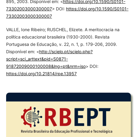
895, 2003. Disponível em: <
https://doi.org/10.1590/S0101-
73302003000300007
> DOI:
https://doi.org/10.1590/S0101-
73302003000300007
VALLE, Ione Ribeiro; RUSCHEL, Elizete. A meritocracia na
política educacional brasileira (1930-2000). Revista
Portuguesa de Educação, v. 22, n. 1, p. 179-206, 2009.
Disponível em: <
http://scielo.pt/scielo.php?
script=sci_arttext&pid=S0871-
91872009000100008&lng=pt&nrm=iso
> DOI:
https://doi.org/10.21814/rpe.13957