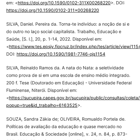
em: <
https://doi.org/10.1590/0102-311X00268220
>. DOI:
https://doi.org/10.1590/0102-311x00268220
SILVA, Daniel. Pereira da. Torna-te indivíduo: a noção de si e
do outro no laço social capitalista. Trabalho, Educação e
Saúde, [S. l.], 20, p. 1-14, 2022. Disponível em:
<
https://www.tes.epsjv.fiocruz.br/index.php/tes/article/view/115
DOI:
https://doi.org/10.1590/1981-7746-ojs1154
SILVA, Reinaldo Ramos da. A nata do Nata: a seletividade
como prova de si em uma escola de ensino médio integrado.
200 f. Tese (Doutorado em Educação) - Universidade Federal
Fluminense, Niterói. Disponível em:
<
https://sucupira.capes.gov.br/sucupira/public/consultas/colet
popup=true&id_trabalho=6163525
>.
SOUZA, Sandra Zákia de; OLIVEIRA, Romualdo Portela de.
Políticas de avaliação da educação e quase mercado no
Brasil. Educação & Sociedade [online], v. 24, n. 84, p. 873-