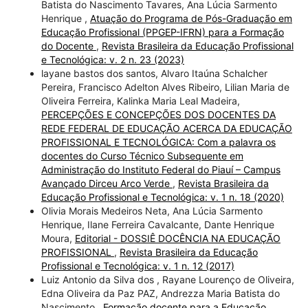
Batista do Nascimento Tavares, Ana Lúcia Sarmento
Henrique ,
Atuação do Programa de Pós-Graduação em
Educação Profissional (PPGEP-IFRN) para a Formação
do Docente
,
Revista Brasileira da Educação Profissional
e Tecnológica: v. 2 n. 23 (2023)
layane bastos dos santos, Alvaro Itaúna Schalcher
Pereira, Francisco Adelton Alves Ribeiro, Lilian Maria de
Oliveira Ferreira, Kalinka Maria Leal Madeira,
PERCEPÇÕES E CONCEPÇÕES DOS DOCENTES DA
REDE FEDERAL DE EDUCAÇÃO ACERCA DA EDUCAÇÃO
PROFISSIONAL E TECNOLÓGICA: Com a palavra os
docentes do Curso Técnico Subsequente em
Administração do Instituto Federal do Piauí – Campus
Avançado Dirceu Arco Verde
,
Revista Brasileira da
Educação Profissional e Tecnológica: v. 1 n. 18 (2020)
Olivia Morais Medeiros Neta, Ana Lúcia Sarmento
Henrique, Ilane Ferreira Cavalcante, Dante Henrique
Moura,
Editorial - DOSSIÊ DOCÊNCIA NA EDUCAÇÃO
PROFISSIONAL
,
Revista Brasileira da Educação
Profissional e Tecnológica: v. 1 n. 12 (2017)
Luiz Antonio da Silva dos , Rayane Lourenço de Oliveira,
Edna Oliveira da Paz PAZ, Andrezza Maria Batista do
Nascimento ,
Formação docente para a Educação