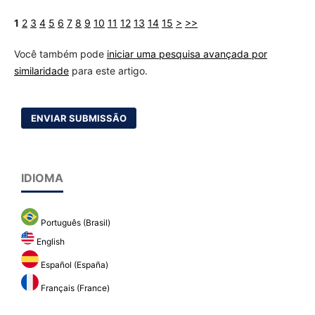
1
2
3
4
5
6
7
8
9
10
11
12
13
14
15
>
>>
Você também pode
iniciar uma pesquisa avançada por
similaridade
para este artigo.
ENVIAR SUBMISSÃO
IDIOMA
Português (Brasil)
English
Español (España)
Français (France)