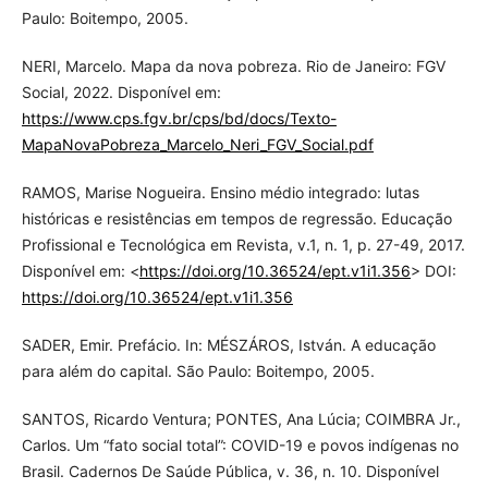
Paulo: Boitempo, 2005.
NERI, Marcelo. Mapa da nova pobreza. Rio de Janeiro: FGV
Social, 2022. Disponível em:
https://www.cps.fgv.br/cps/bd/docs/Texto-
MapaNovaPobreza_Marcelo_Neri_FGV_Social.pdf
RAMOS, Marise Nogueira. Ensino médio integrado: lutas
históricas e resistências em tempos de regressão. Educação
Profissional e Tecnológica em Revista, v.1, n. 1, p. 27-49, 2017.
Disponível em: <
https://doi.org/10.36524/ept.v1i1.356
> DOI:
https://doi.org/10.36524/ept.v1i1.356
SADER, Emir. Prefácio. In: MÉSZÁROS, István. A educação
para além do capital. São Paulo: Boitempo, 2005.
SANTOS, Ricardo Ventura; PONTES, Ana Lúcia; COIMBRA Jr.,
Carlos. Um “fato social total”: COVID-19 e povos indígenas no
Brasil. Cadernos De Saúde Pública, v. 36, n. 10. Disponível