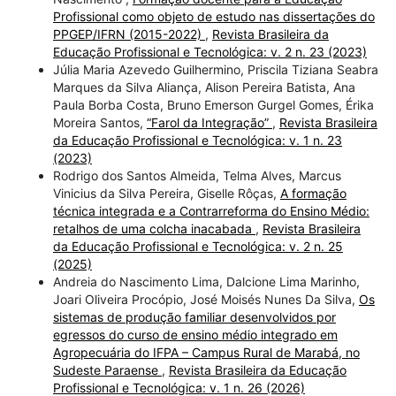
Profissional como objeto de estudo nas dissertações do
PPGEP/IFRN (2015-2022)
,
Revista Brasileira da
Educação Profissional e Tecnológica: v. 2 n. 23 (2023)
Júlia Maria Azevedo Guilhermino, Priscila Tiziana Seabra
Marques da Silva Aliança, Alison Pereira Batista, Ana
Paula Borba Costa, Bruno Emerson Gurgel Gomes, Érika
Moreira Santos,
“Farol da Integração”
,
Revista Brasileira
da Educação Profissional e Tecnológica: v. 1 n. 23
(2023)
Rodrigo dos Santos Almeida, Telma Alves, Marcus
Vinicius da Silva Pereira, Giselle Rôças,
A formação
técnica integrada e a Contrarreforma do Ensino Médio:
retalhos de uma colcha inacabada
,
Revista Brasileira
da Educação Profissional e Tecnológica: v. 2 n. 25
(2025)
Andreia do Nascimento Lima, Dalcione Lima Marinho,
Joari Oliveira Procópio, José Moisés Nunes Da Silva,
Os
sistemas de produção familiar desenvolvidos por
egressos do curso de ensino médio integrado em
Agropecuária do IFPA – Campus Rural de Marabá, no
Sudeste Paraense
,
Revista Brasileira da Educação
Profissional e Tecnológica: v. 1 n. 26 (2026)