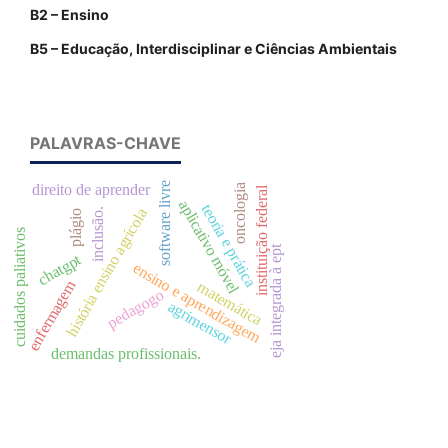
B2 – Ensino
B5 – Educação, Interdisciplinar e Ciências Ambientais
PALAVRAS-CHAVE
software livre
direito de aprender
oncologia
instituição federal
aplicativo móvel
teoria e prática
história ensino agrícola
inclusão.
plágio
cuidados paliativos
eja integrada à ept
chatgpt
ensino e aprendizagem
enfermagem
matemática
pedagogo
agrimensor
demandas profissionais.