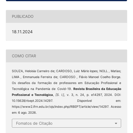
PUBLICADO
18.11.2024
COMO CITAR
SOUZA, Heloisia Carneiro de; CARDOSO, Luiz Mário lopes; NOLL , Matias;
LIMA , Emmanuela Ferreira de; CARDOSO , Flávio Manoel Coelho Borge.
Os desafios da formação de professores em Educação Profissional e
Tecnológica na Pandemia de Covid-19.
Revista Brasileira da Educação
Profissional e Tecnológica
,
[S. l.]
, v. 3, n. 24, p. e14297, 2024. DOI:
10.15628/rbept.2024.14297. Disponível em:
https://www2.ifrn.edu.br/ojs/index.php/RBEPT/article/view/14297. Acesso
em: 6 ago. 2026.
Fomatos de Citação