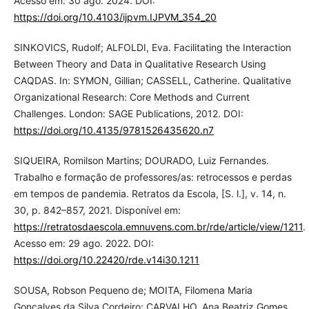
Acesso em: 30 ago. 2024. DOI:
https://doi.org/10.4103/ijpvm.IJPVM_354_20
SINKOVICS, Rudolf; ALFOLDI, Eva. Facilitating the Interaction
Between Theory and Data in Qualitative Research Using
CAQDAS. In: SYMON, Gillian; CASSELL, Catherine. Qualitative
Organizational Research: Core Methods and Current
Challenges. London: SAGE Publications, 2012. DOI:
https://doi.org/10.4135/9781526435620.n7
SIQUEIRA, Romilson Martins; DOURADO, Luiz Fernandes.
Trabalho e formação de professores/as: retrocessos e perdas
em tempos de pandemia. Retratos da Escola, [S. l.], v. 14, n.
30, p. 842–857, 2021. Disponível em:
https://retratosdaescola.emnuvens.com.br/rde/article/view/1211
.
Acesso em: 29 ago. 2022. DOI:
https://doi.org/10.22420/rde.v14i30.1211
SOUSA, Robson Pequeno de; MOITA, Filomena Maria
Gonçalves da Silva Cordeiro; CARVALHO, Ana Beatriz Gomes.