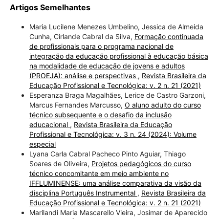
Artigos Semelhantes
Maria Lucilene Menezes Umbelino, Jessica de Almeida
Cunha, Cirlande Cabral da Silva,
Formação continuada
de profissionais para o programa nacional de
integração da educação profissional à educação básica
na modalidade de educação de jovens e adultos
(PROEJA): análise e perspectivas
,
Revista Brasileira da
Educação Profissional e Tecnológica: v. 2 n. 21 (2021)
Esperanza Braga Magalhães, Lerice de Castro Garzoni,
Marcus Fernandes Marcusso,
O aluno adulto do curso
técnico subsequente e o desafio da inclusão
educacional
,
Revista Brasileira da Educação
Profissional e Tecnológica: v. 3 n. 24 (2024): Volume
especial
Lyana Carla Cabral Pacheco Pinto Aguiar, Thiago
Soares de Oliveira,
Projetos pedagógicos do curso
técnico concomitante em meio ambiente no
IFFLUMINENSE: uma análise comparativa da visão da
disciplina Português Instrumental
,
Revista Brasileira da
Educação Profissional e Tecnológica: v. 2 n. 21 (2021)
Marilandi Maria Mascarello Vieira, Josimar de Aparecido