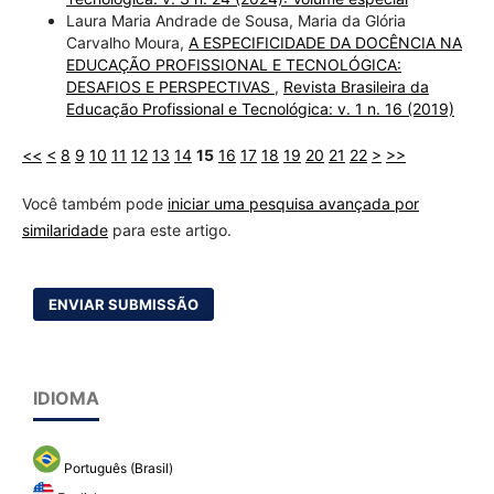
Laura Maria Andrade de Sousa, Maria da Glória
Carvalho Moura,
A ESPECIFICIDADE DA DOCÊNCIA NA
EDUCAÇÃO PROFISSIONAL E TECNOLÓGICA:
DESAFIOS E PERSPECTIVAS
,
Revista Brasileira da
Educação Profissional e Tecnológica: v. 1 n. 16 (2019)
<<
<
8
9
10
11
12
13
14
15
16
17
18
19
20
21
22
>
>>
Você também pode
iniciar uma pesquisa avançada por
similaridade
para este artigo.
ENVIAR SUBMISSÃO
IDIOMA
Português (Brasil)