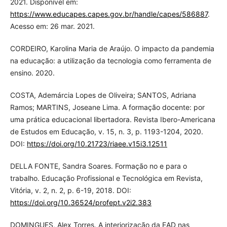
2021. Disponível em:
https://www.educapes.capes.gov.br/handle/capes/586887
.
Acesso em: 26 mar. 2021.
CORDEIRO, Karolina Maria de Araújo. O impacto da pandemia
na educação: a utilização da tecnologia como ferramenta de
ensino. 2020.
COSTA, Ademárcia Lopes de Oliveira; SANTOS, Adriana
Ramos; MARTINS, Joseane Lima. A formação docente: por
uma prática educacional libertadora. Revista Ibero-Americana
de Estudos em Educação, v. 15, n. 3, p. 1193-1204, 2020.
DOI:
https://doi.org/10.21723/riaee.v15i3.12511
DELLA FONTE, Sandra Soares. Formação no e para o
trabalho. Educação Profissional e Tecnológica em Revista,
Vitória, v. 2, n. 2, p. 6-19, 2018. DOI:
https://doi.org/10.36524/profept.v2i2.383
DOMINGUES, Alex Torres. A interiorização da EAD nas