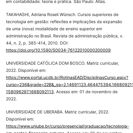
em contabilidade: teoria e prática. São Paulo: Atlas.
TAKAHASHI, Adriana Roseli Wünsch. Cursos superiores de
tecnologia em gestão: reflexões e implicações da expansão
de uma (nova) modalidade de ensino superior em
administração no Brasil. Revista de administração pública, v.
44, n. 2, p. 385-414, 2010. DOI:
https://doi.org/10.1590/S0034-76122010000200009
UNIVERSIDADE CATÓLICA DOM BOSCO. Matriz curricular,
2022. Disponível em:
https://www.portal.ucdb.br/RotinasEAD/DisciplinasCurso.aspx?
curso=236&grade=22B&_ga=2.14691123.464475394.16680921
158096297.1668092113
. Acesso em: 01 de novembro de
2022.
UNIVERSIDADE DE UBERABA. Matriz curricular, 2022.
Disponível em:
https://www.uniube.br/curso/presencial/graduacao/tecnologia-