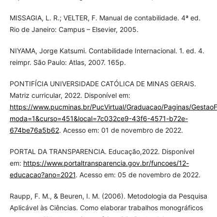
MISSAGIA, L. R.; VELTER, F. Manual de contabilidade. 4ª ed.
Rio de Janeiro: Campus – Elsevier, 2005.
NIYAMA, Jorge Katsumi. Contabilidade Internacional. 1. ed. 4.
reimpr. São Paulo: Atlas, 2007. 165p.
PONTIFÍCIA UNIVERSIDADE CATÓLICA DE MINAS GERAIS.
Matriz curricular, 2022. Disponível em:
https://www.pucminas.br/PucVirtual/Graduacao/Paginas/GestaoF
moda=1&curso=451&local=7c032ce9-43f6-4571-b72e-
674be76a5b62
. Acesso em: 01 de novembro de 2022.
PORTAL DA TRANSPARENCIA. Educação,2022. Disponível
em:
https://www.portaltransparencia.gov.br/funcoes/12-
educacao?ano=2021
. Acesso em: 05 de novembro de 2022.
Raupp, F. M., & Beuren, I. M. (2006). Metodologia da Pesquisa
Aplicável às Ciências. Como elaborar trabalhos monográficos