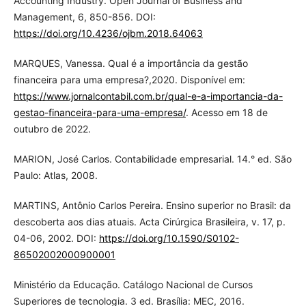
Accounting Industry. Open Journal of Business and
Management, 6, 850-856. DOI:
https://doi.org/10.4236/ojbm.2018.64063
MARQUES, Vanessa. Qual é a importância da gestão
financeira para uma empresa?,2020. Disponível em:
https://www.jornalcontabil.com.br/qual-e-a-importancia-da-
gestao-financeira-para-uma-empresa/
. Acesso em 18 de
outubro de 2022.
MARION, José Carlos. Contabilidade empresarial. 14.° ed. São
Paulo: Atlas, 2008.
MARTINS, Antônio Carlos Pereira. Ensino superior no Brasil: da
descoberta aos dias atuais. Acta Cirúrgica Brasileira, v. 17, p.
04-06, 2002. DOI:
https://doi.org/10.1590/S0102-
86502002000900001
Ministério da Educação. Catálogo Nacional de Cursos
Superiores de tecnologia. 3 ed. Brasília: MEC, 2016.