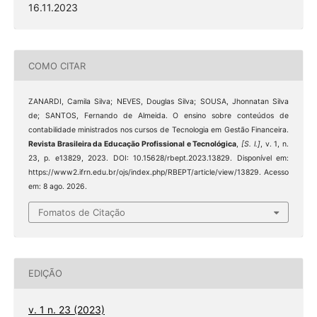
16.11.2023
COMO CITAR
ZANARDI, Camila Silva; NEVES, Douglas Silva; SOUSA, Jhonnatan Silva
de; SANTOS, Fernando de Almeida. O ensino sobre conteúdos de
contabilidade ministrados nos cursos de Tecnologia em Gestão Financeira.
Revista Brasileira da Educação Profissional e Tecnológica
,
[S. l.]
, v. 1, n.
23, p. e13829, 2023. DOI: 10.15628/rbept.2023.13829. Disponível em:
https://www2.ifrn.edu.br/ojs/index.php/RBEPT/article/view/13829. Acesso
em: 8 ago. 2026.
Fomatos de Citação
EDIÇÃO
v. 1 n. 23 (2023)