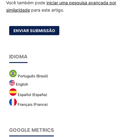
Você também pode
iniciar uma pesquisa avançada por
similaridade
para este artigo.
ENVIAR SUBMISSÃO
IDIOMA
Português (Brasil)
English
Español (España)
Français (France)
GOOGLE METRICS