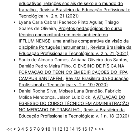
educativos, relações sociais de sexo e o mundo do
trabalho
,
Revista Brasileira da Educação Profissional e
Tecnológica: v. 2 n. 21 (2021)
Lyana Carla Cabral Pacheco Pinto Aguiar, Thiago
Soares de Oliveira,
Projetos pedagógicos do curso
técnico concomitante em meio ambiente no
IFFLUMINENSE: uma análise comparativa da visão da
disciplina Português Instrumental
,
Revista Brasileira da
Educação Profissional e Tecnológica: v. 2 n. 21 (2021)
Saulo de Almada Gomes, Adriana Oliveira dos Santos,
Damião Pedro Meira Filho,
O ENSINO DE FÍSICA NA
FORMAÇÃO DO TÉCNICO EM EDIFICAÇÕES DO IFPA
CAMPUS SANTARÉM
,
Revista Brasileira da Educação
Profissional e Tecnológica: v. 2 n. 19 (2020)
Daniel Rocha Silva, Moises Luna Brandão, Fabricio
Molica Mendonça, Jelson Luiz Dick,
A ATUAÇÃO DO
EGRESSO DO CURSO TÉCNICO EM ADMINISTRAÇÃO
NO MERCADO DE TRABALHO
,
Revista Brasileira da
Educação Profissional e Tecnológica: v. 1 n. 18 (2020)
<<
<
3
4
5
6
7
8
9
10
11
12
13
14
15
16
17
>
>>