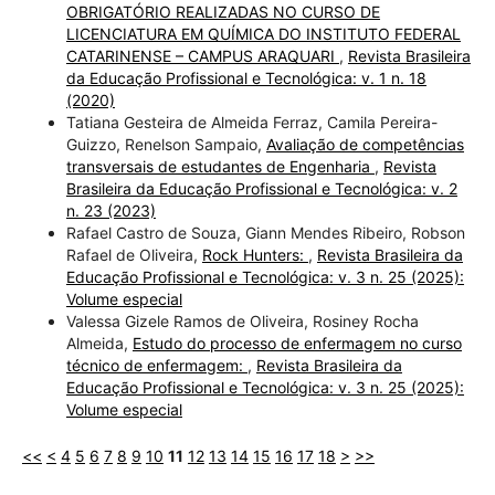
OBRIGATÓRIO REALIZADAS NO CURSO DE
LICENCIATURA EM QUÍMICA DO INSTITUTO FEDERAL
CATARINENSE – CAMPUS ARAQUARI
,
Revista Brasileira
da Educação Profissional e Tecnológica: v. 1 n. 18
(2020)
Tatiana Gesteira de Almeida Ferraz, Camila Pereira-
Guizzo, Renelson Sampaio,
Avaliação de competências
transversais de estudantes de Engenharia
,
Revista
Brasileira da Educação Profissional e Tecnológica: v. 2
n. 23 (2023)
Rafael Castro de Souza, Giann Mendes Ribeiro, Robson
Rafael de Oliveira,
Rock Hunters:
,
Revista Brasileira da
Educação Profissional e Tecnológica: v. 3 n. 25 (2025):
Volume especial
Valessa Gizele Ramos de Oliveira, Rosiney Rocha
Almeida,
Estudo do processo de enfermagem no curso
técnico de enfermagem:
,
Revista Brasileira da
Educação Profissional e Tecnológica: v. 3 n. 25 (2025):
Volume especial
<<
<
4
5
6
7
8
9
10
11
12
13
14
15
16
17
18
>
>>