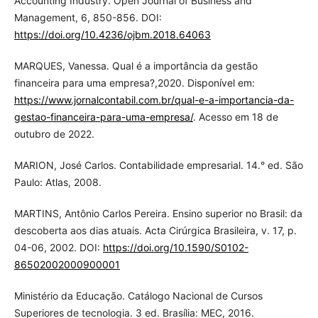
Accounting Industry. Open Journal of Business and
Management, 6, 850-856. DOI:
https://doi.org/10.4236/ojbm.2018.64063
MARQUES, Vanessa. Qual é a importância da gestão
financeira para uma empresa?,2020. Disponível em:
https://www.jornalcontabil.com.br/qual-e-a-importancia-da-
gestao-financeira-para-uma-empresa/
. Acesso em 18 de
outubro de 2022.
MARION, José Carlos. Contabilidade empresarial. 14.° ed. São
Paulo: Atlas, 2008.
MARTINS, Antônio Carlos Pereira. Ensino superior no Brasil: da
descoberta aos dias atuais. Acta Cirúrgica Brasileira, v. 17, p.
04-06, 2002. DOI:
https://doi.org/10.1590/S0102-
86502002000900001
Ministério da Educação. Catálogo Nacional de Cursos
Superiores de tecnologia. 3 ed. Brasília: MEC, 2016.