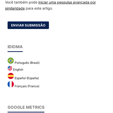
Você também pode
iniciar uma pesquisa avançada por
similaridade
para este artigo.
ENVIAR SUBMISSÃO
IDIOMA
Português (Brasil)
English
Español (España)
Français (France)
GOOGLE METRICS