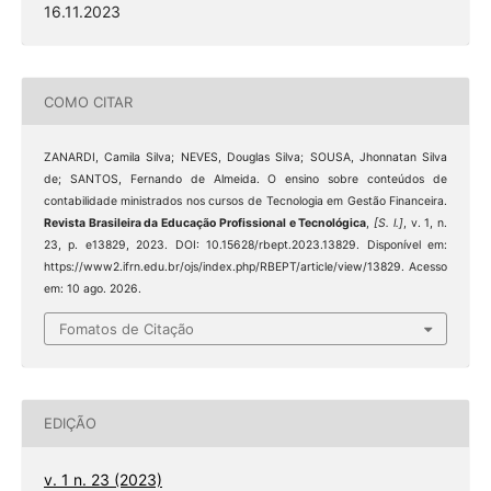
16.11.2023
COMO CITAR
ZANARDI, Camila Silva; NEVES, Douglas Silva; SOUSA, Jhonnatan Silva
de; SANTOS, Fernando de Almeida. O ensino sobre conteúdos de
contabilidade ministrados nos cursos de Tecnologia em Gestão Financeira.
Revista Brasileira da Educação Profissional e Tecnológica
,
[S. l.]
, v. 1, n.
23, p. e13829, 2023. DOI: 10.15628/rbept.2023.13829. Disponível em:
https://www2.ifrn.edu.br/ojs/index.php/RBEPT/article/view/13829. Acesso
em: 10 ago. 2026.
Fomatos de Citação
EDIÇÃO
v. 1 n. 23 (2023)