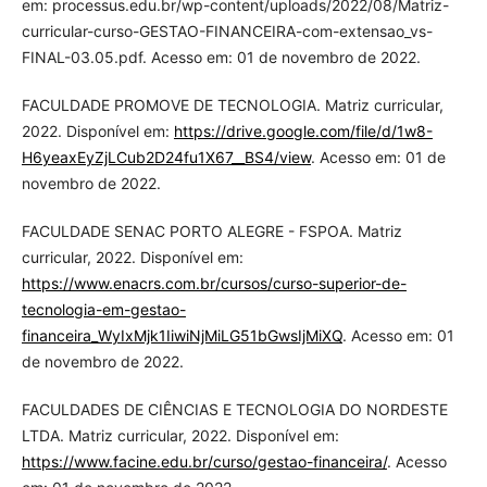
em: processus.edu.br/wp-content/uploads/2022/08/Matriz-
curricular-curso-GESTAO-FINANCEIRA-com-extensao_vs-
FINAL-03.05.pdf. Acesso em: 01 de novembro de 2022.
FACULDADE PROMOVE DE TECNOLOGIA. Matriz curricular,
2022. Disponível em:
https://drive.google.com/file/d/1w8-
H6yeaxEyZjLCub2D24fu1X67__BS4/view
. Acesso em: 01 de
novembro de 2022.
FACULDADE SENAC PORTO ALEGRE - FSPOA. Matriz
curricular, 2022. Disponível em:
https://www.enacrs.com.br/cursos/curso-superior-de-
tecnologia-em-gestao-
financeira_WyIxMjk1IiwiNjMiLG51bGwsIjMiXQ
. Acesso em: 01
de novembro de 2022.
FACULDADES DE CIÊNCIAS E TECNOLOGIA DO NORDESTE
LTDA. Matriz curricular, 2022. Disponível em:
https://www.facine.edu.br/curso/gestao-financeira/
. Acesso