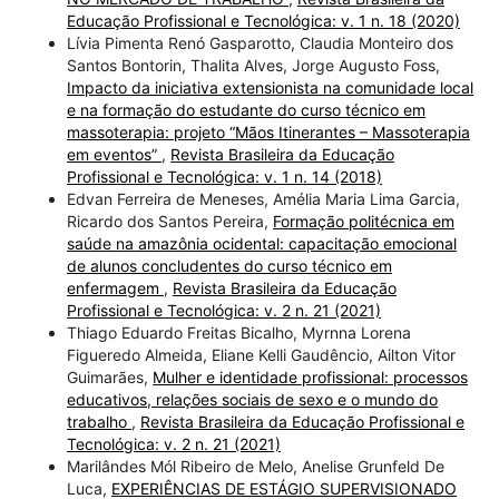
Educação Profissional e Tecnológica: v. 1 n. 18 (2020)
Lívia Pimenta Renó Gasparotto, Claudia Monteiro dos
Santos Bontorin, Thalita Alves, Jorge Augusto Foss,
Impacto da iniciativa extensionista na comunidade local
e na formação do estudante do curso técnico em
massoterapia: projeto “Mãos Itinerantes – Massoterapia
em eventos”
,
Revista Brasileira da Educação
Profissional e Tecnológica: v. 1 n. 14 (2018)
Edvan Ferreira de Meneses, Amélia Maria Lima Garcia,
Ricardo dos Santos Pereira,
Formação politécnica em
saúde na amazônia ocidental: capacitação emocional
de alunos concludentes do curso técnico em
enfermagem
,
Revista Brasileira da Educação
Profissional e Tecnológica: v. 2 n. 21 (2021)
Thiago Eduardo Freitas Bicalho, Myrnna Lorena
Figueredo Almeida, Eliane Kelli Gaudêncio, Ailton Vitor
Guimarães,
Mulher e identidade profissional: processos
educativos, relações sociais de sexo e o mundo do
trabalho
,
Revista Brasileira da Educação Profissional e
Tecnológica: v. 2 n. 21 (2021)
Marilândes Mól Ribeiro de Melo, Anelise Grunfeld De
Luca,
EXPERIÊNCIAS DE ESTÁGIO SUPERVISIONADO