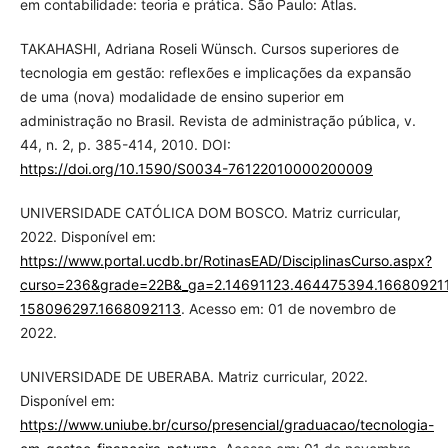
em contabilidade: teoria e prática. São Paulo: Atlas.
TAKAHASHI, Adriana Roseli Wünsch. Cursos superiores de
tecnologia em gestão: reflexões e implicações da expansão
de uma (nova) modalidade de ensino superior em
administração no Brasil. Revista de administração pública, v.
44, n. 2, p. 385-414, 2010. DOI:
https://doi.org/10.1590/S0034-76122010000200009
UNIVERSIDADE CATÓLICA DOM BOSCO. Matriz curricular,
2022. Disponível em:
https://www.portal.ucdb.br/RotinasEAD/DisciplinasCurso.aspx?
curso=236&grade=22B&_ga=2.14691123.464475394.16680921
158096297.1668092113
. Acesso em: 01 de novembro de
2022.
UNIVERSIDADE DE UBERABA. Matriz curricular, 2022.
Disponível em:
https://www.uniube.br/curso/presencial/graduacao/tecnologia-