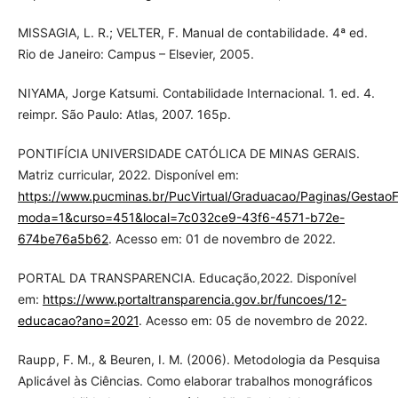
MISSAGIA, L. R.; VELTER, F. Manual de contabilidade. 4ª ed.
Rio de Janeiro: Campus – Elsevier, 2005.
NIYAMA, Jorge Katsumi. Contabilidade Internacional. 1. ed. 4.
reimpr. São Paulo: Atlas, 2007. 165p.
PONTIFÍCIA UNIVERSIDADE CATÓLICA DE MINAS GERAIS.
Matriz curricular, 2022. Disponível em:
https://www.pucminas.br/PucVirtual/Graduacao/Paginas/GestaoF
moda=1&curso=451&local=7c032ce9-43f6-4571-b72e-
674be76a5b62
. Acesso em: 01 de novembro de 2022.
PORTAL DA TRANSPARENCIA. Educação,2022. Disponível
em:
https://www.portaltransparencia.gov.br/funcoes/12-
educacao?ano=2021
. Acesso em: 05 de novembro de 2022.
Raupp, F. M., & Beuren, I. M. (2006). Metodologia da Pesquisa
Aplicável às Ciências. Como elaborar trabalhos monográficos