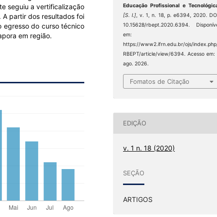
 seguiu a vertificalização
Educação Profissional e Tecnológic
A partir dos resultados foi
[S. l.]
, v. 1, n. 18, p. e6394, 2020. DO
o egresso do curso técnico
10.15628/rbept.2020.6394. Disponív
apora em região.
em:
https://www2.ifrn.edu.br/ojs/index.php
RBEPT/article/view/6394. Acesso em:
ago. 2026.
Fomatos de Citação
EDIÇÃO
v. 1 n. 18 (2020)
SEÇÃO
ARTIGOS