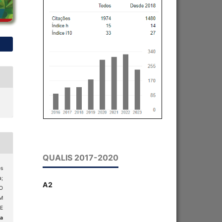
QUALIS 2017-2020
es
;
A2
O
M
E
da