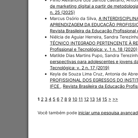
de marketing digital a partir de metodologi
n. 25 (2025)
Marcus Osório da Silva,
A INTERDISCIPLI
APRENDIZAGEM DA EDUCAÇÃO PROFISSI
Revista Brasileira da Educação Profissional 
Niélcia de Aguiar Herreira, Sandra Terezin
TÉCNICO INTEGRADO PERTENCENTE À R
Profissional e Tecnológica: v. 1 n. 18 (2020)
Matilde Dias Martins Pupo, Sandra Terezin
perspectivas para adolescentes e jovens d
Tecnológica: v. 2 n. 17 (2019)
Keyla de Souza Lima Cruz, Antonia de Abre
PROFISSIONAL DOS EGRESSOS DO INSTIT
IFCE
,
Revista Brasileira da Educação Profiss
1
2
3
4
5
6
7
8
9
10
11
12
13
14
15
>
>>
Você também pode
iniciar uma pesquisa avançad