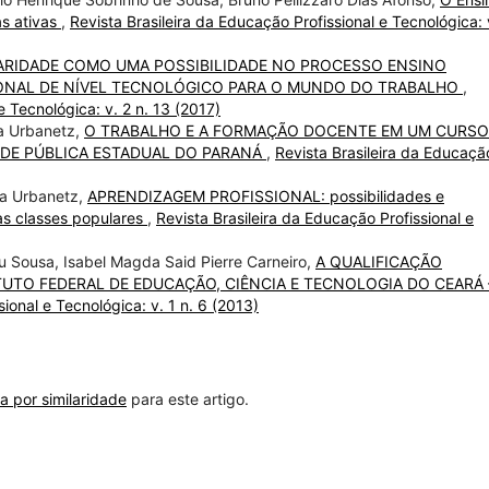
as ativas
,
Revista Brasileira da Educação Profissional e Tecnológica: 
NARIDADE COMO UMA POSSIBILIDADE NO PROCESSO ENSINO
ONAL DE NÍVEL TECNOLÓGICO PARA O MUNDO DO TRABALHO
,
e Tecnológica: v. 2 n. 13 (2017)
ha Urbanetz,
O TRABALHO E A FORMAÇÃO DOCENTE EM UM CURSO
EDE PÚBLICA ESTADUAL DO PARANÁ
,
Revista Brasileira da Educaçã
ha Urbanetz,
APRENDIZAGEM PROFISSIONAL: possibilidades e
as classes populares
,
Revista Brasileira da Educação Profissional e
u Sousa, Isabel Magda Said Pierre Carneiro,
A QUALIFICAÇÃO
UTO FEDERAL DE EDUCAÇÃO, CIÊNCIA E TECNOLOGIA DO CEARÁ 
ional e Tecnológica: v. 1 n. 6 (2013)
a por similaridade
para este artigo.