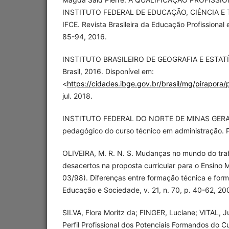
INSTITUTO FEDERAL DE EDUCAÇÃO, CIÊNCIA E
IFCE. Revista Brasileira da Educação Profissional e
85-94, 2016.
INSTITUTO BRASILEIRO DE GEOGRAFIA E ESTATÍT
Brasil, 2016. Disponível em:
<
https://cidades.ibge.gov.br/brasil/mg/pirapora
jul. 2018.
INSTITUTO FEDERAL DO NORTE DE MINAS GERAIS
pedagógico do curso técnico em administração. Pi
OLIVEIRA, M. R. N. S. Mudanças no mundo do trab
desacertos na proposta curricular para o Ensino
03/98). Diferenças entre formação técnica e for
Educação e Sociedade, v. 21, n. 70, p. 40-62, 20
SILVA, Flora Moritz da; FINGER, Luciane; VITAL, Ju
Perfil Profissional dos Potenciais Formandos do 