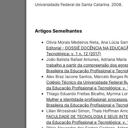
Universidade Federal de Santa Catarina. 2008.
Artigos Semelhantes
Olivia Morais Medeiros Neta, Ana Lúcia Sar
Editorial - DOSSIÊ DOCÊNCIA NA EDUCA
Tecnológica: v. 1 n. 12 (2017)
João Batista Rafael Antunes, Adriana Maria
trabalho a partir da compreensão dos egre
Brasileira da Educação Profissional e Tecnol
Alex Braz Iacone Santos, Marcelo Borges 
Colégio Técnico da Universidade Federal R
da Educação Profissional e Tecnológica: v. 
Thiago Eduardo Freitas Bicalho, Myrnna Lore
Mulher e identidade profissional: processo
Brasileira da Educação Profissional e Tecnol
Lilian Wrzesinski Simon, Thais Hoffman Ar
FACULDADE DE TECNOLOGIA E SEUS INT
da Educação Profissional e Tecnológica: v. 
Plinio Alexandre dos Santos Caetano, Anton