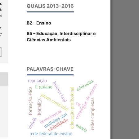
a
,
QUALIS 2013-2016
I:
el
B2 – Ensino
/
B5 – Educação, Interdisciplinar e
 7
Ciências Ambientais
PALAVRAS-CHAVE
educação.
reputação
história oral
estratégias de ensino
if goiano
educação profissional
formação ética
plano curricular
redes complexas
hortaliça
cts
licenciaturas
mulheres sim
dubdh
visibilidade
tutoria
rede federal de ensino