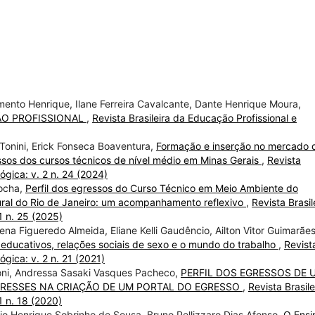
mento Henrique, Ilane Ferreira Cavalcante, Dante Henrique Moura,
ÇÃO PROFISSIONAL
,
Revista Brasileira da Educação Profissional e
 Tonini, Erick Fonseca Boaventura,
Formação e inserção no mercado 
ssos dos cursos técnicos de nível médio em Minas Gerais
,
Revista
ógica: v. 2 n. 24 (2024)
Rocha,
Perfil dos egressos do Curso Técnico em Meio Ambiente do
ural do Rio de Janeiro: um acompanhamento reflexivo
,
Revista Brasil
1 n. 25 (2025)
na Figueredo Almeida, Eliane Kelli Gaudêncio, Ailton Vitor Guimarães
s educativos, relações sociais de sexo e o mundo do trabalho
,
Revist
ógica: v. 2 n. 21 (2021)
noni, Andressa Sasaki Vasques Pacheco,
PERFIL DOS EGRESSOS DE 
ERESSES NA CRIAÇÃO DE UM PORTAL DO EGRESSO
,
Revista Brasile
1 n. 18 (2020)
io Henrique Sobrinho de Sousa, Bruno Pellizzaro Dias Afonso,
O Ensi