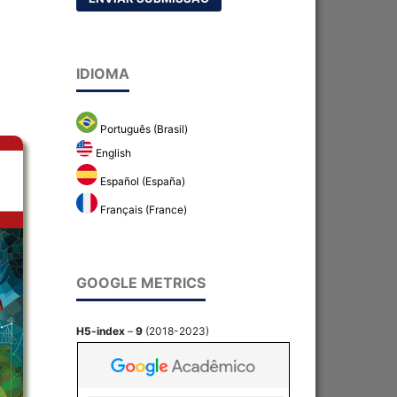
IDIOMA
Português (Brasil)
English
Español (España)
Français (France)
GOOGLE METRICS
H5-index
–
9
(2018-2023)