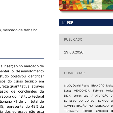
PDF
s, mercado de trabalho
PUBLICADO
29.03.2020
za a inserção no mercado de
entar o desenvolvimento
COMO CITAR
udo objetivou identificar
ssos do curso técnico em
ureza quantitativa, através
SILVA, Daniel Rocha; BRANDÃO, Mois
stro de concluintes da
Luna; MENDONÇA, Fabricio Molica
apora do Instituto Federal
DICK, Jelson Luiz. A ATUAÇÃO D
ionário 71 de um total de
EGRESSO DO CURSO TÉCNICO E
015, representando 48% da
ADMINISTRAÇÃO NO MERCADO D
ria dos egressos não está
TRABALHO.
Revista Brasileira 