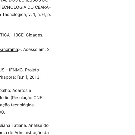
 TECNOLOGIA DO CEARÁ–
 Tecnológica, v. 1, n. 6, p.
ICA – IBGE. Cidades.
/panorama
>. Acesso em: 2
 – IFNMG. Projeto
rapora: [s.n.], 2013.
alho: Acertos e
 Médio (Resolução CNE
mação tecnológica.
00.
liana Tatiane. Análise do
Curso de Administração da