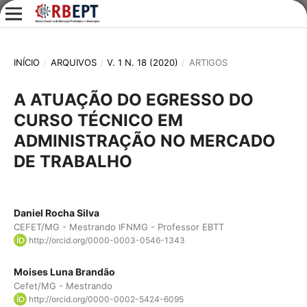
INÍCIO
/
ARQUIVOS
/
V. 1 N. 18 (2020)
/
ARTIGOS
A ATUAÇÃO DO EGRESSO DO
CURSO TÉCNICO EM
ADMINISTRAÇÃO NO MERCADO
DE TRABALHO
Daniel Rocha Silva
CEFET/MG - Mestrando IFNMG - Professor EBTT
http://orcid.org/0000-0003-0546-1343
Moises Luna Brandão
Cefet/MG - Mestrando
http://orcid.org/0000-0002-5424-6095