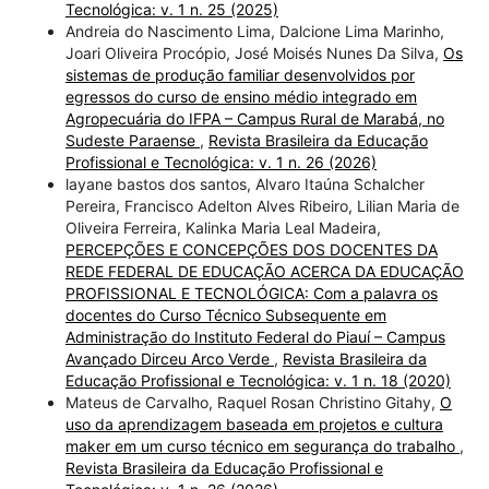
Tecnológica: v. 1 n. 25 (2025)
Andreia do Nascimento Lima, Dalcione Lima Marinho,
Joari Oliveira Procópio, José Moisés Nunes Da Silva,
Os
sistemas de produção familiar desenvolvidos por
egressos do curso de ensino médio integrado em
Agropecuária do IFPA – Campus Rural de Marabá, no
Sudeste Paraense
,
Revista Brasileira da Educação
Profissional e Tecnológica: v. 1 n. 26 (2026)
layane bastos dos santos, Alvaro Itaúna Schalcher
Pereira, Francisco Adelton Alves Ribeiro, Lilian Maria de
Oliveira Ferreira, Kalinka Maria Leal Madeira,
PERCEPÇÕES E CONCEPÇÕES DOS DOCENTES DA
REDE FEDERAL DE EDUCAÇÃO ACERCA DA EDUCAÇÃO
PROFISSIONAL E TECNOLÓGICA: Com a palavra os
docentes do Curso Técnico Subsequente em
Administração do Instituto Federal do Piauí – Campus
Avançado Dirceu Arco Verde
,
Revista Brasileira da
Educação Profissional e Tecnológica: v. 1 n. 18 (2020)
Mateus de Carvalho, Raquel Rosan Christino Gitahy,
O
uso da aprendizagem baseada em projetos e cultura
maker em um curso técnico em segurança do trabalho
,
Revista Brasileira da Educação Profissional e