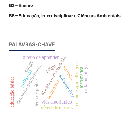
B2 – Ensino
B5 – Educação, Interdisciplinar e Ciências Ambientais
PALAVRAS-CHAVE
direito de aprender
história ensino agrícola
chatgpt
ensino e aprendizagem
marketing digital
plágio
demandas profissionais.
inclusão.
matemática
pedagogo
software livre
educação básica.
teoria e prática
agrimensor
viés algorítmico
níveis de ensino.