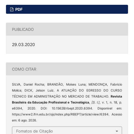
PDF
PUBLICADO
29.03.2020
COMO CITAR
SILVA, Daniel Rocha; BRANDÃO, Moises Luna; MENDONÇA, Fabricio
Molica; DICK, Jelson Luiz. A ATUAÇÃO DO EGRESSO DO CURSO
TÉCNICO EM ADMINISTRAÇÃO NO MERCADO DE TRABALHO.
Revista
Brasileira da Educação Profissional e Tecnológica
,
[S. l.]
, v. 1, n. 18, p.
e6394, 2020. DOI: 10.15628/rbept.2020.6394. Disponível em:
https://www2.ifrn.edu.br/ojs/index.php/RBEPT/article/view/6394. Acesso
em: 6 ago. 2026.
Fomatos de Citação