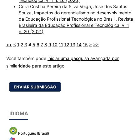
Tecnológica: v. 1 n. 26 (2026)
Celia Cristina Pereira da Silva Veiga, José dos Santos
Souza,
Impactos do gerencialismo no desenvolvimento
da Educação Profissional Tecnológica no Brasil
,
Revista
Brasileira da Educação Profissional e Tecnológica: v. 1
n. 20 (2021)
<<
<
1
2
3
4
5
6
7
8
9
10
11
12
13
14
15
>
>>
Você também pode
iniciar uma pesquisa avançada por
similaridade
para este artigo.
ENVIAR SUBMISSÃO
IDIOMA
Português (Brasil)