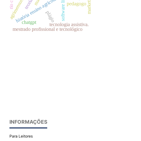
software livre
história ensino agrícola
agrimensura
pedagogo
plágio
chatgpt
tecnologia assistiva.
mestrado profissional e tecnológico
INFORMAÇÕES
Para Leitores