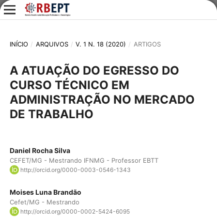
INÍCIO
/
ARQUIVOS
/
V. 1 N. 18 (2020)
/
ARTIGOS
A ATUAÇÃO DO EGRESSO DO
CURSO TÉCNICO EM
ADMINISTRAÇÃO NO MERCADO
DE TRABALHO
Daniel Rocha Silva
CEFET/MG - Mestrando IFNMG - Professor EBTT
http://orcid.org/0000-0003-0546-1343
Moises Luna Brandão
Cefet/MG - Mestrando
http://orcid.org/0000-0002-5424-6095