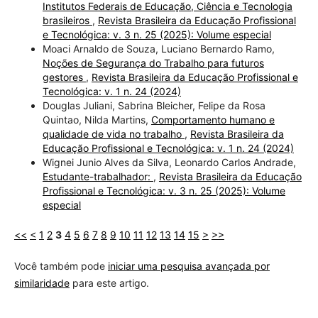
Institutos Federais de Educação, Ciência e Tecnologia
brasileiros
,
Revista Brasileira da Educação Profissional
e Tecnológica: v. 3 n. 25 (2025): Volume especial
Moaci Arnaldo de Souza, Luciano Bernardo Ramo,
Noções de Segurança do Trabalho para futuros
gestores
,
Revista Brasileira da Educação Profissional e
Tecnológica: v. 1 n. 24 (2024)
Douglas Juliani, Sabrina Bleicher, Felipe da Rosa
Quintao, Nilda Martins,
Comportamento humano e
qualidade de vida no trabalho
,
Revista Brasileira da
Educação Profissional e Tecnológica: v. 1 n. 24 (2024)
Wignei Junio Alves da Silva, Leonardo Carlos Andrade,
Estudante-trabalhador:
,
Revista Brasileira da Educação
Profissional e Tecnológica: v. 3 n. 25 (2025): Volume
especial
<<
<
1
2
3
4
5
6
7
8
9
10
11
12
13
14
15
>
>>
Você também pode
iniciar uma pesquisa avançada por
similaridade
para este artigo.