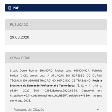
PDF
PUBLICADO
29.03.2020
COMO CITAR
SILVA, Daniel Rocha; BRANDÃO, Moises Luna; MENDONÇA, Fabricio
Molica; DICK, Jelson Luiz. A ATUAÇÃO DO EGRESSO DO CURSO
TÉCNICO EM ADMINISTRAÇÃO NO MERCADO DE TRABALHO.
Revista
Brasileira da Educação Profissional e Tecnológica
,
[S. l.]
, v. 1, n. 18, p.
e6394, 2020. DOI: 10.15628/rbept.2020.6394. Disponível em:
https://www2.ifrn.edu.br/ojs/index.php/RBEPT/article/view/6394. Acesso
em: 6 ago. 2026.
Fomatos de Citação