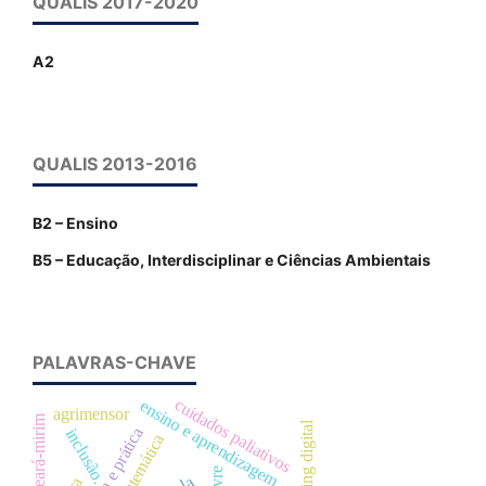
QUALIS 2017-2020
A2
QUALIS 2013-2016
B2 – Ensino
B5 – Educação, Interdisciplinar e Ciências Ambientais
PALAVRAS-CHAVE
cuidados paliativos
ensino e aprendizagem
agrimensor
rio ceará-mirim
marketing digital
teoria e prática
inclusão.
matemática