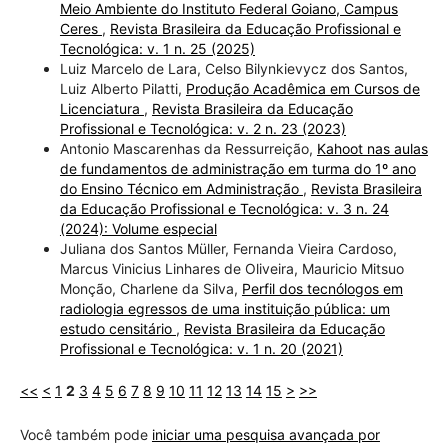
Meio Ambiente do Instituto Federal Goiano, Campus
Ceres
,
Revista Brasileira da Educação Profissional e
Tecnológica: v. 1 n. 25 (2025)
Luiz Marcelo de Lara, Celso Bilynkievycz dos Santos,
Luiz Alberto Pilatti,
Produção Acadêmica em Cursos de
Licenciatura
,
Revista Brasileira da Educação
Profissional e Tecnológica: v. 2 n. 23 (2023)
Antonio Mascarenhas da Ressurreição,
Kahoot nas aulas
de fundamentos de administração em turma do 1º ano
do Ensino Técnico em Administração
,
Revista Brasileira
da Educação Profissional e Tecnológica: v. 3 n. 24
(2024): Volume especial
Juliana dos Santos Müller, Fernanda Vieira Cardoso,
Marcus Vinicius Linhares de Oliveira, Mauricio Mitsuo
Monção, Charlene da Silva,
Perfil dos tecnólogos em
radiologia egressos de uma instituição pública: um
estudo censitário
,
Revista Brasileira da Educação
Profissional e Tecnológica: v. 1 n. 20 (2021)
<<
<
1
2
3
4
5
6
7
8
9
10
11
12
13
14
15
>
>>
Você também pode
iniciar uma pesquisa avançada por