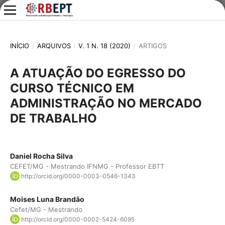
INÍCIO
/
ARQUIVOS
/
V. 1 N. 18 (2020)
/
ARTIGOS
A ATUAÇÃO DO EGRESSO DO
CURSO TÉCNICO EM
ADMINISTRAÇÃO NO MERCADO
DE TRABALHO
Daniel Rocha Silva
CEFET/MG - Mestrando IFNMG - Professor EBTT
http://orcid.org/0000-0003-0546-1343
Moises Luna Brandão
Cefet/MG - Mestrando
http://orcid.org/0000-0002-5424-6095