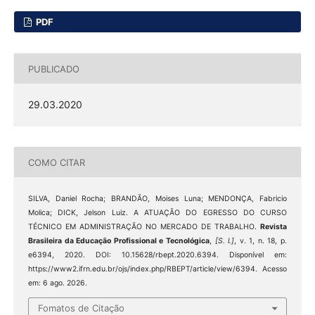
PDF
PUBLICADO
29.03.2020
COMO CITAR
SILVA, Daniel Rocha; BRANDÃO, Moises Luna; MENDONÇA, Fabricio
Molica; DICK, Jelson Luiz. A ATUAÇÃO DO EGRESSO DO CURSO
TÉCNICO EM ADMINISTRAÇÃO NO MERCADO DE TRABALHO.
Revista
Brasileira da Educação Profissional e Tecnológica
,
[S. l.]
, v. 1, n. 18, p.
e6394, 2020. DOI: 10.15628/rbept.2020.6394. Disponível em:
https://www2.ifrn.edu.br/ojs/index.php/RBEPT/article/view/6394. Acesso
em: 6 ago. 2026.
Fomatos de Citação