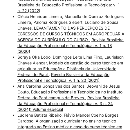
Brasileira da Educação Profissional e Tecnológica: v. 1
n. 22 (2022)
Clécio Henrique Limeira, Manoella de Queiroz Rodrigues
Limeira, Paloma Rodrigues Siebert, Luciano de Sousa
Chaves,
LEVANTAMENTO DAS PERCEPÇÕES DE
EGRESSOS DE CURSOS TÉCNICOS EM AGROPECUÁRIA
ACERCA DO CURRÍCULO DO CURSO
,
Revista Brasileira
da Educação Profissional e Tecnológica: v. 1 n. 18
(2020)
Soraya Oka Lobo, Domingos Leite Lima Filho, Laurielson
Chaves Alencar,
Modelo de gestão do curso técnico em
apicultura na Educação a Distância da Universidade
Federal do Piauí
,
Revista Brasileira da Educação
Profissional e Tecnológica: v. 1 n. 20 (2021)
Ana Carolina Gonçalves dos Santos, Jeovani de Jesus
Couto,
Educação Profissional e Tecnológica no Instituto
Federal do Pará campus de Breves
,
Revista Brasileira
da Educação Profissional e Tecnológica: v. 3 n. 24
(2024): Volume especial
Lucilene Batista Ribeiro, Flávio Manoel Coelho Borges
Cardoso,
A organização curricular no ensino técnico
integrado ao Ensino médio: o caso do curso técnico em