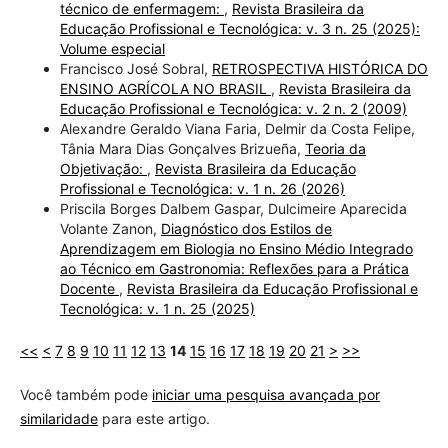
técnico de enfermagem:
,
Revista Brasileira da
Educação Profissional e Tecnológica: v. 3 n. 25 (2025):
Volume especial
Francisco José Sobral,
RETROSPECTIVA HISTÓRICA DO
ENSINO AGRÍCOLA NO BRASIL
,
Revista Brasileira da
Educação Profissional e Tecnológica: v. 2 n. 2 (2009)
Alexandre Geraldo Viana Faria, Delmir da Costa Felipe,
Tânia Mara Dias Gonçalves Brizueña,
Teoria da
Objetivação:
,
Revista Brasileira da Educação
Profissional e Tecnológica: v. 1 n. 26 (2026)
Priscila Borges Dalbem Gaspar, Dulcimeire Aparecida
Volante Zanon,
Diagnóstico dos Estilos de
Aprendizagem em Biologia no Ensino Médio Integrado
ao Técnico em Gastronomia: Reflexões para a Prática
Docente
,
Revista Brasileira da Educação Profissional e
Tecnológica: v. 1 n. 25 (2025)
<<
<
7
8
9
10
11
12
13
14
15
16
17
18
19
20
21
>
>>
Você também pode
iniciar uma pesquisa avançada por
similaridade
para este artigo.