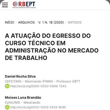
INÍCIO
/
ARQUIVOS
/
V. 1 N. 18 (2020)
/
ARTIGOS
A ATUAÇÃO DO EGRESSO DO
CURSO TÉCNICO EM
ADMINISTRAÇÃO NO MERCADO
DE TRABALHO
Daniel Rocha Silva
CEFET/MG - Mestrando IFNMG - Professor EBTT
http://orcid.org/0000-0003-0546-1343
Moises Luna Brandão
Cefet/MG - Mestrando
http://orcid.org/0000-0002-5424-6095