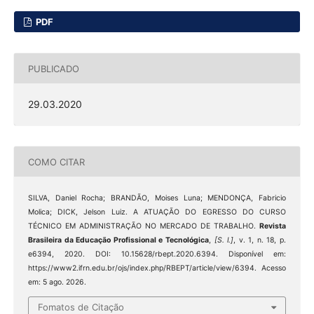
PDF
PUBLICADO
29.03.2020
COMO CITAR
SILVA, Daniel Rocha; BRANDÃO, Moises Luna; MENDONÇA, Fabricio
Molica; DICK, Jelson Luiz. A ATUAÇÃO DO EGRESSO DO CURSO
TÉCNICO EM ADMINISTRAÇÃO NO MERCADO DE TRABALHO.
Revista
Brasileira da Educação Profissional e Tecnológica
,
[S. l.]
, v. 1, n. 18, p.
e6394, 2020. DOI: 10.15628/rbept.2020.6394. Disponível em:
https://www2.ifrn.edu.br/ojs/index.php/RBEPT/article/view/6394. Acesso
em: 5 ago. 2026.
Fomatos de Citação