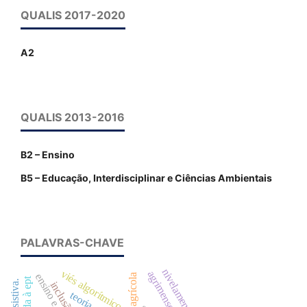
QUALIS 2017-2020
A2
QUALIS 2013-2016
B2 – Ensino
B5 – Educação, Interdisciplinar e Ciências Ambientais
PALAVRAS-CHAVE
nivelamento
viés algorítmico
agrimensor
inclusão.