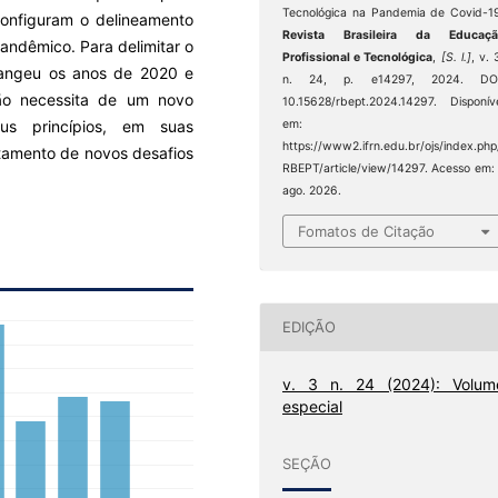
Tecnológica na Pandemia de Covid-1
configuram o delineamento
Revista Brasileira da Educaçã
ndêmico. Para delimitar o
Profissional e Tecnológica
,
[S. l.]
, v. 
rangeu os anos de 2020 e
n. 24, p. e14297, 2024. DOI
ão necessita de um novo
10.15628/rbept.2024.14297. Disponív
us princípios, em suas
em:
https://www2.ifrn.edu.br/ojs/index.php
tamento de novos desafios
RBEPT/article/view/14297. Acesso em:
ago. 2026.
Fomatos de Citação
EDIÇÃO
v. 3 n. 24 (2024): Volum
especial
SEÇÃO