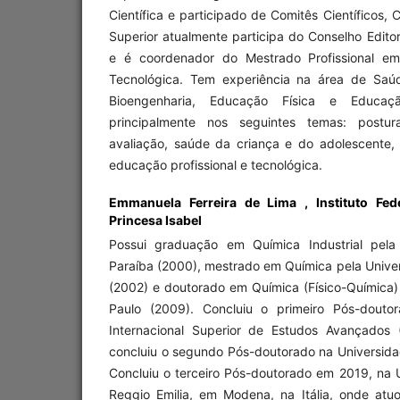
Científica e participado de Comitês Científicos,
Superior atualmente participa do Conselho Editor
e é coordenador do Mestrado Profissional em
Tecnológica. Tem experiência na área de Saúd
Bioengenharia, Educação Física e Educação
principalmente nos seguintes temas: postura
avaliação, saúde da criança e do adolescente, 
educação profissional e tecnológica.
Emmanuela Ferreira de Lima ,
Instituto Fe
Princesa Isabel
Possui graduação em Química Industrial pela
Paraíba (2000), mestrado em Química pela Unive
(2002) e doutorado em Química (Físico-Química)
Paulo (2009). Concluiu o primeiro Pós-douto
Internacional Superior de Estudos Avançados (S
concluiu o segundo Pós-doutorado na Universid
Concluiu o terceiro Pós-doutorado em 2019, na
Reggio Emilia, em Modena, na Itália, onde at