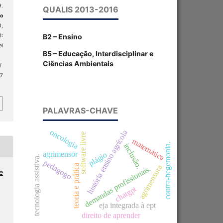
9.
QUALIS 2013-2016
o
3,
B2 – Ensino
:
el
B5 – Educação, Interdisciplinar e
Ciências Ambientais
/
 7
PALAVRAS-CHAVE
oncologia
história ensino agrícola
software livre
matemática
contra-hegemonia.
inclusão.
agrimensor
plágio
tecnologia assistiva.
pedagogo
teoria e prática
agrimensura
demandas profissionais.
e
chatgpt
eja integrada à ept
direito de aprender