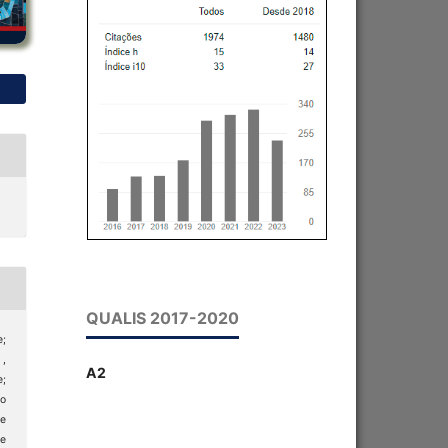
QUALIS 2017-2020
;
,
A2
e;
o
e
 e