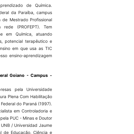
aprendizado de Química.
ederal da Paraíba, campus
a de Mestrado Profissional
em rede (PROFEPT). Tem
se em Química, atuando
s, potencial terapêutico e
nsino em que usa as TIC
sso ensino-aprendizagem
ederal Goiano - Campus -
esas pela Universidade
tura Plena Com Habilitação
 Federal do Paraná (1997).
ialista em Controladoria e
pela PUC - Minas e Doutor
 - UNB / Universidad Jaume
ral de Educação, Ciência e