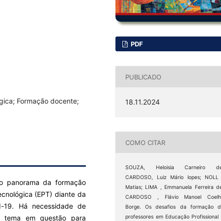
PDF
PUBLICADO
ógica; Formação docente;
18.11.2024
COMO CITAR
SOUZA, Heloisia Carneiro de
CARDOSO, Luiz Mário lopes; NOLL 
 o panorama da formação
Matias; LIMA , Emmanuela Ferreira d
ecnológica (EPT) diante da
CARDOSO , Flávio Manoel Coelh
d-19. Há necessidade de
Borge. Os desafios da formação d
 o tema em questão para
professores em Educação Profissional