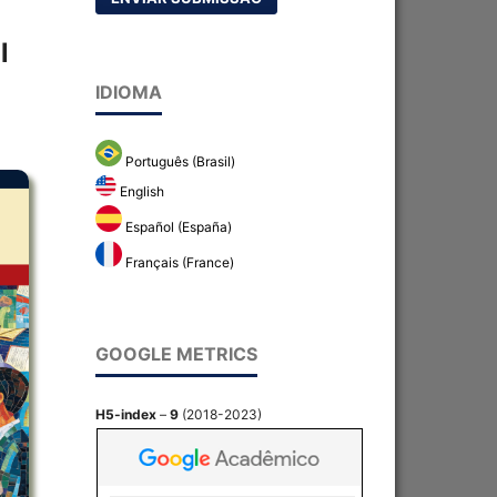
l
IDIOMA
Português (Brasil)
English
Español (España)
Français (France)
GOOGLE METRICS
H5-index
–
9
(2018-2023)