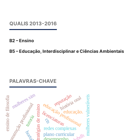
QUALIS 2013-2016
B2 – Ensino
B5 – Educação, Interdisciplinar e Ciências Ambientais
PALAVRAS-CHAVE
mulheres sim
reputação
mulheres vulneráveis
história oral
ensino de filosofia
construção profissional
educação profissional
estratégias de ensino
educação.
licenciaturas
tutoria
cts
redes complexas
hortaliça
plano curricular
dubdh
desempenho