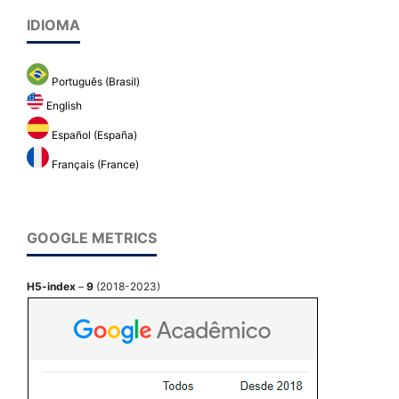
IDIOMA
Português (Brasil)
English
Español (España)
Français (France)
GOOGLE METRICS
H5-index
–
9
(2018-2023)