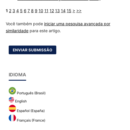
1
2
3
4
5
6
7
8
9
10
11
12
13
14
15
>
>>
Você também pode
iniciar uma pesquisa avançada por
similaridade
para este artigo.
ENVIAR SUBMISSÃO
IDIOMA
Português (Brasil)
English
Español (España)
Français (France)