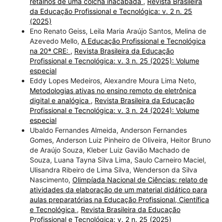
retalhos de uma colcha inacabada
,
Revista Brasileira
da Educação Profissional e Tecnológica: v. 2 n. 25
(2025)
Eno Renato Geiss, Leila Maria Araújo Santos, Melina de
Azevedo Mello,
A Educação Profissional e Tecnológica
na 20ª CRE:
,
Revista Brasileira da Educação
Profissional e Tecnológica: v. 3 n. 25 (2025): Volume
especial
Eddy Lopes Medeiros, Alexandre Moura Lima Neto,
Metodologias ativas no ensino remoto de eletrônica
digital e analógica
,
Revista Brasileira da Educação
Profissional e Tecnológica: v. 3 n. 24 (2024): Volume
especial
Ubaldo Fernandes Almeida, Anderson Fernandes
Gomes, Anderson Luiz Pinheiro de Oliveira, Heitor Bruno
de Araújo Souza, Kleber Luiz Gavião Machado de
Souza, Luana Tayna Silva Lima, Saulo Carneiro Maciel,
Ulisandra Ribeiro de Lima Silva, Wenderson da Silva
Nascimento,
Olimpíada Nacional de Ciências: relato de
atividades da elaboração de um material didático para
aulas preparatórias na Educação Profissional, Científica
e Tecnológica
,
Revista Brasileira da Educação
Profissional e Tecnológica: v. 2 n. 25 (2025)