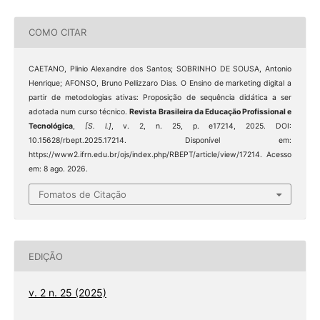
COMO CITAR
CAETANO, Plinio Alexandre dos Santos; SOBRINHO DE SOUSA, Antonio
Henrique; AFONSO, Bruno Pellizzaro Dias. O Ensino de marketing digital a
partir de metodologias ativas: Proposição de sequência didática a ser
adotada num curso técnico.
Revista Brasileira da Educação Profissional e
Tecnológica
,
[S. l.]
, v. 2, n. 25, p. e17214, 2025. DOI:
10.15628/rbept.2025.17214. Disponível em:
https://www2.ifrn.edu.br/ojs/index.php/RBEPT/article/view/17214. Acesso
em: 8 ago. 2026.
Fomatos de Citação
EDIÇÃO
v. 2 n. 25 (2025)