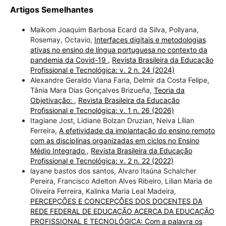
Artigos Semelhantes
Maikom Joaquim Barbosa Ecard da Silva, Pollyana,
Rosemay, Octavio,
Interfaces digitais e metodologias
ativas no ensino de língua portuguesa no contexto da
pandemia da Covid-19
,
Revista Brasileira da Educação
Profissional e Tecnológica: v. 2 n. 24 (2024)
Alexandre Geraldo Viana Faria, Delmir da Costa Felipe,
Tânia Mara Dias Gonçalves Brizueña,
Teoria da
Objetivação:
,
Revista Brasileira da Educação
Profissional e Tecnológica: v. 1 n. 26 (2026)
Itagiane Jost, Lidiane Bolzan Druzian, Neiva Lílian
Ferreira,
A efetividade da implantação do ensino remoto
com as disciplinas organizadas em ciclos no Ensino
Médio Integrado
,
Revista Brasileira da Educação
Profissional e Tecnológica: v. 2 n. 22 (2022)
layane bastos dos santos, Alvaro Itaúna Schalcher
Pereira, Francisco Adelton Alves Ribeiro, Lilian Maria de
Oliveira Ferreira, Kalinka Maria Leal Madeira,
PERCEPÇÕES E CONCEPÇÕES DOS DOCENTES DA
REDE FEDERAL DE EDUCAÇÃO ACERCA DA EDUCAÇÃO
PROFISSIONAL E TECNOLÓGICA: Com a palavra os