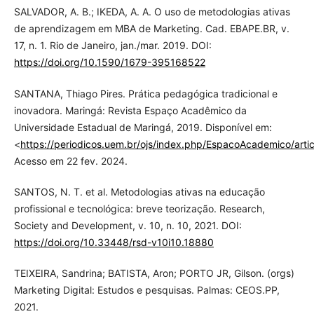
SALVADOR, A. B.; IKEDA, A. A. O uso de metodologias ativas
de aprendizagem em MBA de Marketing. Cad. EBAPE.BR, v.
17, n. 1. Rio de Janeiro, jan./mar. 2019. DOI:
https://doi.org/10.1590/1679-395168522
SANTANA, Thiago Pires. Prática pedagógica tradicional e
inovadora. Maringá: Revista Espaço Acadêmico da
Universidade Estadual de Maringá, 2019. Disponível em:
<
https://periodicos.uem.br/ojs/index.php/EspacoAcademico/ar
Acesso em 22 fev. 2024.
SANTOS, N. T. et al. Metodologias ativas na educação
profissional e tecnológica: breve teorização. Research,
Society and Development, v. 10, n. 10, 2021. DOI:
https://doi.org/10.33448/rsd-v10i10.18880
TEIXEIRA, Sandrina; BATISTA, Aron; PORTO JR, Gilson. (orgs)
Marketing Digital: Estudos e pesquisas. Palmas: CEOS.PP,
2021.