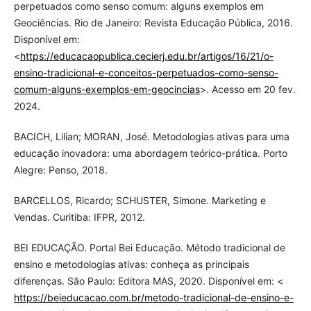
perpetuados como senso comum: alguns exemplos em
Geociências. Rio de Janeiro: Revista Educação Pública, 2016.
Disponível em:
<
https://educacaopublica.cecierj.edu.br/artigos/16/21/o-
ensino-tradicional-e-conceitos-perpetuados-como-senso-
comum-alguns-exemplos-em-geocincias
>. Acesso em 20 fev.
2024.
BACICH, Lilian; MORAN, José. Metodologias ativas para uma
educação inovadora: uma abordagem teórico-prática. Porto
Alegre: Penso, 2018.
BARCELLOS, Ricardo; SCHUSTER, Simone. Marketing e
Vendas. Curitiba: IFPR, 2012.
BEI EDUCAÇÃO. Portal Bei Educação. Método tradicional de
ensino e metodologias ativas: conheça as principais
diferenças. São Paulo: Editora MAS, 2020. Disponível em: <
https://beieducacao.com.br/metodo-tradicional-de-ensino-e-