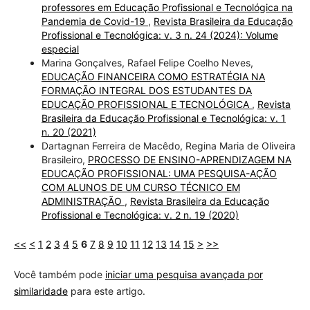
professores em Educação Profissional e Tecnológica na
Pandemia de Covid-19
,
Revista Brasileira da Educação
Profissional e Tecnológica: v. 3 n. 24 (2024): Volume
especial
Marina Gonçalves, Rafael Felipe Coelho Neves,
EDUCAÇÃO FINANCEIRA COMO ESTRATÉGIA NA
FORMAÇÃO INTEGRAL DOS ESTUDANTES DA
EDUCAÇÃO PROFISSIONAL E TECNOLÓGICA
,
Revista
Brasileira da Educação Profissional e Tecnológica: v. 1
n. 20 (2021)
Dartagnan Ferreira de Macêdo, Regina Maria de Oliveira
Brasileiro,
PROCESSO DE ENSINO-APRENDIZAGEM NA
EDUCAÇÃO PROFISSIONAL: UMA PESQUISA-AÇÃO
COM ALUNOS DE UM CURSO TÉCNICO EM
ADMINISTRAÇÃO
,
Revista Brasileira da Educação
Profissional e Tecnológica: v. 2 n. 19 (2020)
<<
<
1
2
3
4
5
6
7
8
9
10
11
12
13
14
15
>
>>
Você também pode
iniciar uma pesquisa avançada por
similaridade
para este artigo.