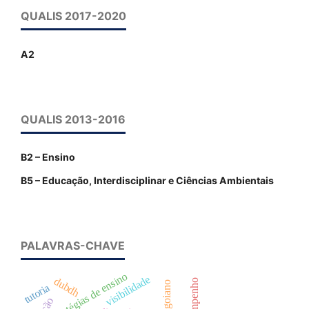
QUALIS 2017-2020
A2
QUALIS 2013-2016
B2 – Ensino
B5 – Educação, Interdisciplinar e Ciências Ambientais
PALAVRAS-CHAVE
estratégias de ensino
visibilidade
dubdh
desempenho
if goiano
tutoria