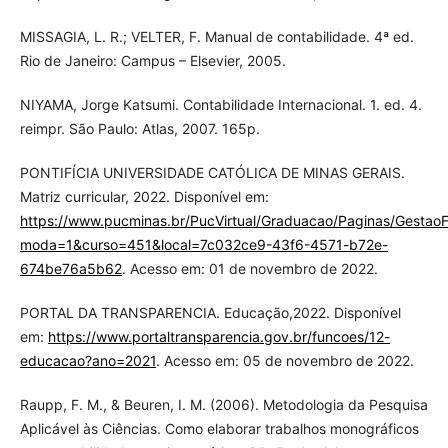
MISSAGIA, L. R.; VELTER, F. Manual de contabilidade. 4ª ed.
Rio de Janeiro: Campus – Elsevier, 2005.
NIYAMA, Jorge Katsumi. Contabilidade Internacional. 1. ed. 4.
reimpr. São Paulo: Atlas, 2007. 165p.
PONTIFÍCIA UNIVERSIDADE CATÓLICA DE MINAS GERAIS.
Matriz curricular, 2022. Disponível em:
https://www.pucminas.br/PucVirtual/Graduacao/Paginas/GestaoF
moda=1&curso=451&local=7c032ce9-43f6-4571-b72e-
674be76a5b62
. Acesso em: 01 de novembro de 2022.
PORTAL DA TRANSPARENCIA. Educação,2022. Disponível
em:
https://www.portaltransparencia.gov.br/funcoes/12-
educacao?ano=2021
. Acesso em: 05 de novembro de 2022.
Raupp, F. M., & Beuren, I. M. (2006). Metodologia da Pesquisa
Aplicável às Ciências. Como elaborar trabalhos monográficos