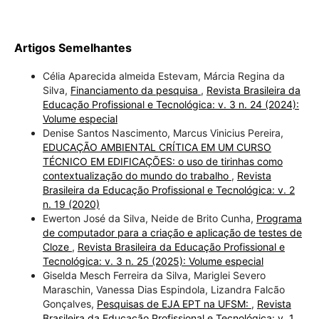
Artigos Semelhantes
Célia Aparecida almeida Estevam, Márcia Regina da
Silva,
Financiamento da pesquisa
,
Revista Brasileira da
Educação Profissional e Tecnológica: v. 3 n. 24 (2024):
Volume especial
Denise Santos Nascimento, Marcus Vinicius Pereira,
EDUCAÇÃO AMBIENTAL CRÍTICA EM UM CURSO
TÉCNICO EM EDIFICAÇÕES: o uso de tirinhas como
contextualização do mundo do trabalho
,
Revista
Brasileira da Educação Profissional e Tecnológica: v. 2
n. 19 (2020)
Ewerton José da Silva, Neide de Brito Cunha,
Programa
de computador para a criação e aplicação de testes de
Cloze
,
Revista Brasileira da Educação Profissional e
Tecnológica: v. 3 n. 25 (2025): Volume especial
Giselda Mesch Ferreira da Silva, Mariglei Severo
Maraschin, Vanessa Dias Espindola, Lizandra Falcão
Gonçalves,
Pesquisas de EJA EPT na UFSM:
,
Revista
Brasileira da Educação Profissional e Tecnológica: v. 1