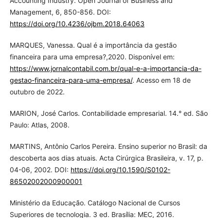
Accounting Industry. Open Journal of Business and
Management, 6, 850-856. DOI:
https://doi.org/10.4236/ojbm.2018.64063
MARQUES, Vanessa. Qual é a importância da gestão
financeira para uma empresa?,2020. Disponível em:
https://www.jornalcontabil.com.br/qual-e-a-importancia-da-
gestao-financeira-para-uma-empresa/
. Acesso em 18 de
outubro de 2022.
MARION, José Carlos. Contabilidade empresarial. 14.° ed. São
Paulo: Atlas, 2008.
MARTINS, Antônio Carlos Pereira. Ensino superior no Brasil: da
descoberta aos dias atuais. Acta Cirúrgica Brasileira, v. 17, p.
04-06, 2002. DOI:
https://doi.org/10.1590/S0102-
86502002000900001
Ministério da Educação. Catálogo Nacional de Cursos
Superiores de tecnologia. 3 ed. Brasília: MEC, 2016.