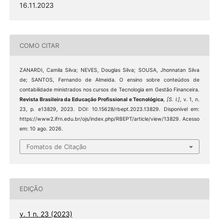
16.11.2023
COMO CITAR
ZANARDI, Camila Silva; NEVES, Douglas Silva; SOUSA, Jhonnatan Silva
de; SANTOS, Fernando de Almeida. O ensino sobre conteúdos de
contabilidade ministrados nos cursos de Tecnologia em Gestão Financeira.
Revista Brasileira da Educação Profissional e Tecnológica
,
[S. l.]
, v. 1, n.
23, p. e13829, 2023. DOI: 10.15628/rbept.2023.13829. Disponível em:
https://www2.ifrn.edu.br/ojs/index.php/RBEPT/article/view/13829. Acesso
em: 10 ago. 2026.
Fomatos de Citação
EDIÇÃO
v. 1 n. 23 (2023)