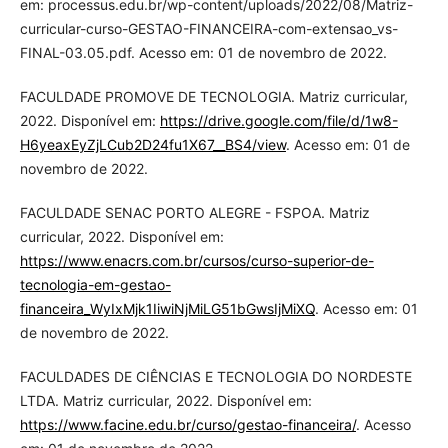
em: processus.edu.br/wp-content/uploads/2022/08/Matriz-
curricular-curso-GESTAO-FINANCEIRA-com-extensao_vs-
FINAL-03.05.pdf. Acesso em: 01 de novembro de 2022.
FACULDADE PROMOVE DE TECNOLOGIA. Matriz curricular,
2022. Disponível em:
https://drive.google.com/file/d/1w8-
H6yeaxEyZjLCub2D24fu1X67__BS4/view
. Acesso em: 01 de
novembro de 2022.
FACULDADE SENAC PORTO ALEGRE - FSPOA. Matriz
curricular, 2022. Disponível em:
https://www.enacrs.com.br/cursos/curso-superior-de-
tecnologia-em-gestao-
financeira_WyIxMjk1IiwiNjMiLG51bGwsIjMiXQ
. Acesso em: 01
de novembro de 2022.
FACULDADES DE CIÊNCIAS E TECNOLOGIA DO NORDESTE
LTDA. Matriz curricular, 2022. Disponível em:
https://www.facine.edu.br/curso/gestao-financeira/
. Acesso