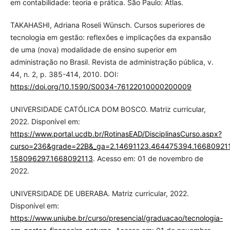
em contabilidade: teoria e prática. São Paulo: Atlas.
TAKAHASHI, Adriana Roseli Wünsch. Cursos superiores de
tecnologia em gestão: reflexões e implicações da expansão
de uma (nova) modalidade de ensino superior em
administração no Brasil. Revista de administração pública, v.
44, n. 2, p. 385-414, 2010. DOI:
https://doi.org/10.1590/S0034-76122010000200009
UNIVERSIDADE CATÓLICA DOM BOSCO. Matriz curricular,
2022. Disponível em:
https://www.portal.ucdb.br/RotinasEAD/DisciplinasCurso.aspx?
curso=236&grade=22B&_ga=2.14691123.464475394.16680921
158096297.1668092113
. Acesso em: 01 de novembro de
2022.
UNIVERSIDADE DE UBERABA. Matriz curricular, 2022.
Disponível em:
https://www.uniube.br/curso/presencial/graduacao/tecnologia-