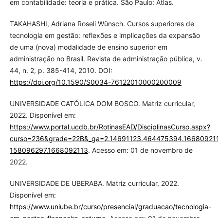
em contabilidade: teoria e prática. São Paulo: Atlas.
TAKAHASHI, Adriana Roseli Wünsch. Cursos superiores de
tecnologia em gestão: reflexões e implicações da expansão
de uma (nova) modalidade de ensino superior em
administração no Brasil. Revista de administração pública, v.
44, n. 2, p. 385-414, 2010. DOI:
https://doi.org/10.1590/S0034-76122010000200009
UNIVERSIDADE CATÓLICA DOM BOSCO. Matriz curricular,
2022. Disponível em:
https://www.portal.ucdb.br/RotinasEAD/DisciplinasCurso.aspx?
curso=236&grade=22B&_ga=2.14691123.464475394.16680921
158096297.1668092113
. Acesso em: 01 de novembro de
2022.
UNIVERSIDADE DE UBERABA. Matriz curricular, 2022.
Disponível em:
https://www.uniube.br/curso/presencial/graduacao/tecnologia-