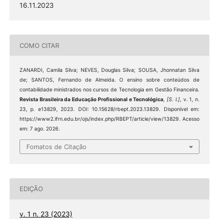
16.11.2023
COMO CITAR
ZANARDI, Camila Silva; NEVES, Douglas Silva; SOUSA, Jhonnatan Silva
de; SANTOS, Fernando de Almeida. O ensino sobre conteúdos de
contabilidade ministrados nos cursos de Tecnologia em Gestão Financeira.
Revista Brasileira da Educação Profissional e Tecnológica
,
[S. l.]
, v. 1, n.
23, p. e13829, 2023. DOI: 10.15628/rbept.2023.13829. Disponível em:
https://www2.ifrn.edu.br/ojs/index.php/RBEPT/article/view/13829. Acesso
em: 7 ago. 2026.
Fomatos de Citação
EDIÇÃO
v. 1 n. 23 (2023)