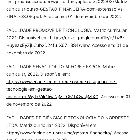
em: processus.edu.br/wp-content/uploads/2022/08/Matriz-
curricular-curso-GESTAO-FINANCEIRA-com-extensao_vs-
FINAL-03.05.pdf. Acesso em: 01 de novembro de 2022.
FACULDADE PROMOVE DE TECNOLOGIA. Matriz curricular,
2022. Disponível em:
https://drive.google.com/file/d/1w8-
H6yeaxEyZjLCub2D24fu1X67__BS4/view
. Acesso em: 01 de
novembro de 2022.
FACULDADE SENAC PORTO ALEGRE - FSPOA. Matriz
curricular, 2022. Disponível em:
https://www.enacrs.com.br/cursos/curso-superior-de-
tecnologia-em-gestao-
financeira_WyIxMjk1IiwiNjMiLG51bGwsIjMiXQ
. Acesso em: 01
de novembro de 2022.
FACULDADES DE CIÊNCIAS E TECNOLOGIA DO NORDESTE
LTDA. Matriz curricular, 2022. Disponível em:
https://www.facine.edu.br/curso/gestao-financeira/
. Acesso