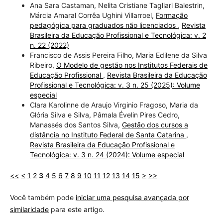
Ana Sara Castaman, Nelita Cristiane Tagliari Balestrin,
Márcia Amaral Corrêa Ughini Villarroel,
Formação
pedagógica para graduados não licenciados
,
Revista
Brasileira da Educação Profissional e Tecnológica: v. 2
n. 22 (2022)
Francisco de Assis Pereira Filho, Maria Edilene da Silva
Ribeiro,
O Modelo de gestão nos Institutos Federais de
Educação Profissional
,
Revista Brasileira da Educação
Profissional e Tecnológica: v. 3 n. 25 (2025): Volume
especial
Clara Karolinne de Araujo Virginio Fragoso, Maria da
Glória Silva e Silva, Pâmala Évelin Pires Cedro,
Manassés dos Santos Silva,
Gestão dos cursos a
distância no Instituto Federal de Santa Catarina
,
Revista Brasileira da Educação Profissional e
Tecnológica: v. 3 n. 24 (2024): Volume especial
<<
<
1
2
3
4
5
6
7
8
9
10
11
12
13
14
15
>
>>
Você também pode
iniciar uma pesquisa avançada por
similaridade
para este artigo.