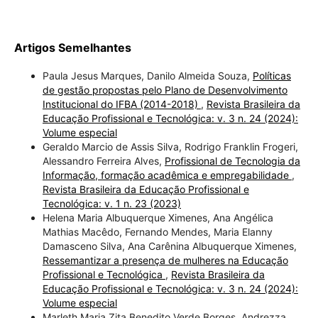
Artigos Semelhantes
Paula Jesus Marques, Danilo Almeida Souza,
Políticas
de gestão propostas pelo Plano de Desenvolvimento
Institucional do IFBA (2014-2018)
,
Revista Brasileira da
Educação Profissional e Tecnológica: v. 3 n. 24 (2024):
Volume especial
Geraldo Marcio de Assis Silva, Rodrigo Franklin Frogeri,
Alessandro Ferreira Alves,
Profissional de Tecnologia da
Informação, formação acadêmica e empregabilidade
,
Revista Brasileira da Educação Profissional e
Tecnológica: v. 1 n. 23 (2023)
Helena Maria Albuquerque Ximenes, Ana Angélica
Mathias Macêdo, Fernando Mendes, Maria Elanny
Damasceno Silva, Ana Carênina Albuquerque Ximenes,
Ressemantizar a presença de mulheres na Educação
Profissional e Tecnológica
,
Revista Brasileira da
Educação Profissional e Tecnológica: v. 3 n. 24 (2024):
Volume especial
Marleth Maria Zita Benedito Verde Borges, Andrezza