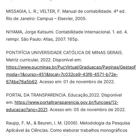
MISSAGIA, L. R.; VELTER, F. Manual de contabilidade. 4ª ed.
Rio de Janeiro: Campus – Elsevier, 2005.
NIYAMA, Jorge Katsumi. Contabilidade Internacional. 1. ed. 4.
reimpr. São Paulo: Atlas, 2007. 165p.
PONTIFÍCIA UNIVERSIDADE CATÓLICA DE MINAS GERAIS.
Matriz curricular, 2022. Disponível em:
https://www.pucminas.br/PucVirtual/Graduacao/Paginas/GestaoF
moda=1&curso=451&local=7c032ce9-43f6-4571-b72e-
674be76a5b62
. Acesso em: 01 de novembro de 2022.
PORTAL DA TRANSPARENCIA. Educação,2022. Disponível
em:
https://www.portaltransparencia.gov.br/funcoes/12-
educacao?ano=2021
. Acesso em: 05 de novembro de 2022.
Raupp, F. M., & Beuren, I. M. (2006). Metodologia da Pesquisa
Aplicável às Ciências. Como elaborar trabalhos monográficos