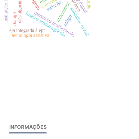
instituição federal
pedagogo
software livre
viés algorítmico
inclusão.
matemática
aplicativo móvel
demandas profissionais.
história ensino agrícola
chatgpt
plágio
eja integrada à ept
tecnologia assistiva.
INFORMAÇÕES