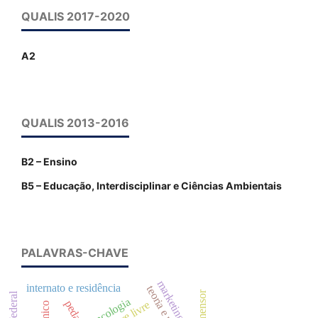
QUALIS 2017-2020
A2
QUALIS 2013-2016
B2 – Ensino
B5 – Educação, Interdisciplinar e Ciências Ambientais
PALAVRAS-CHAVE
marketing digital
internato e residência
teoria e prática
agrimensor
oncologia