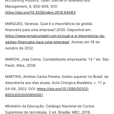
Accounting Industry. Open Journal of Business and
Management, 6, 850-856. DOI:
https://doi.org/10.4236/ojbm.2018.64063
MARQUES, Vanessa. Qual é a importância da gestão
financeira para uma empresa?,2020. Disponível em:
https://www.jornalcontabil.com.br/qual-e-a-importancia-da-
gestao-financeira-para-uma-empresa/
. Acesso em 18 de
outubro de 2022.
MARION, José Carlos. Contabilidade empresarial. 14.° ed. São
Paulo: Atlas, 2008.
MARTINS, Antônio Carlos Pereira. Ensino superior no Brasil: da
descoberta aos dias atuais. Acta Cirúrgica Brasileira, v. 17, p.
04-06, 2002. DOI:
https://doi.org/10.1590/S0102-
86502002000900001
Ministério da Educação. Catálogo Nacional de Cursos
Superiores de tecnologia. 3 ed. Brasília: MEC, 2016.