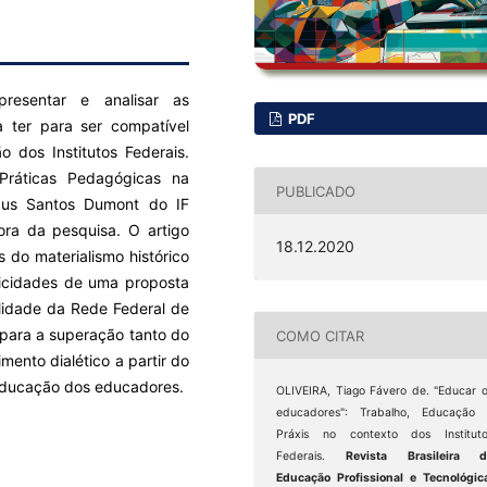
resentar e analisar as
PDF
a ter para ser compatível
o dos Institutos Federais.
áticas Pedagógicas na
PUBLICADO
us Santos Dumont do IF
ra da pesquisa. O artigo
18.12.2020
 do materialismo histórico
ificidades de uma proposta
lidade da Rede Federal de
á para a superação tanto do
COMO CITAR
nto dialético a partir do
 educação dos educadores.
OLIVEIRA, Tiago Fávero de. "Educar 
educadores": Trabalho, Educação 
Práxis no contexto dos Instituto
Federais.
Revista Brasileira d
Educação Profissional e Tecnológic