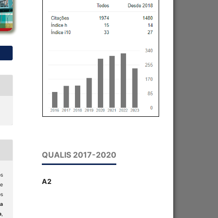
QUALIS 2017-2020
os
A2
e
s
a
a
,