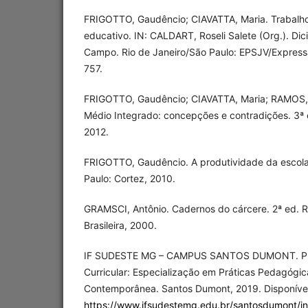
FRIGOTTO, Gaudêncio; CIAVATTA, Maria. Trabalho
educativo. IN: CALDART, Roseli Salete (Org.). Di
Campo. Rio de Janeiro/São Paulo: EPSJV/Expressã
757.
FRIGOTTO, Gaudêncio; CIAVATTA, Maria; RAMOS, M
Médio Integrado: concepções e contradições. 3ª 
2012.
FRIGOTTO, Gaudêncio. A produtividade da escola
Paulo: Cortez, 2010.
GRAMSCI, Antônio. Cadernos do cárcere. 2ª ed. Ri
Brasileira, 2000.
IF SUDESTE MG – CAMPUS SANTOS DUMONT. Pro
Curricular: Especialização em Práticas Pedagógi
Contemporânea. Santos Dumont, 2019. Disponíve
https://www.ifsudestemg.edu.br/santosdumont/ins