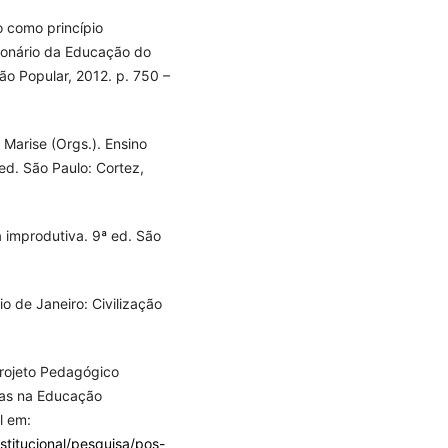
 como princípio
cionário da Educação do
o Popular, 2012. p. 750 –
arise (Orgs.). Ensino
ed. São Paulo: Cortez,
 improdutiva. 9ª ed. São
o de Janeiro: Civilização
jeto Pedagógico
cas na Educação
l em:
titucional/pesquisa/pos-