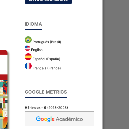
IDIOMA
Português (Brasil)
English
Español (España)
Français (France)
GOOGLE METRICS
H5-index
–
9
(2018-2023)