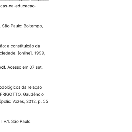
icas-na-educacao-
. São Paulo: Boitempo,
ão: a constituição da
iedade. [online]. 1999,
pdf
. Acesso em 07 set.
odológicos da relação
n: FRIGOTTO, Gaudêncio
ópolis: Vozes, 2012, p. 55
. v.1. São Paulo: