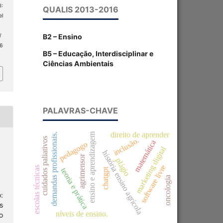
I:
QUALIS 2013-2016
el
B2 – Ensino
/
 6
B5 – Educação, Interdisciplinar e
Ciências Ambientais
PALAVRAS-CHAVE
direito de aprender
ensino e aprendizagem
demandas profissionais.
inclusão.
cuidados paliativos
matemática
pedagogo
marketing digital
história ensino agrícola
agrimensor
plágio
software livre
escolas técnicas
chatgpt
teoria e prática
oncologia
:
s
níveis de ensino.
o