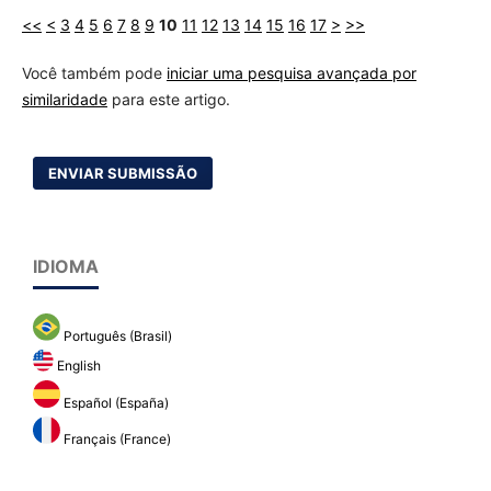
<<
<
3
4
5
6
7
8
9
10
11
12
13
14
15
16
17
>
>>
Você também pode
iniciar uma pesquisa avançada por
similaridade
para este artigo.
ENVIAR SUBMISSÃO
IDIOMA
Português (Brasil)
English
Español (España)
Français (France)