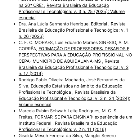
na 20ª CRE:
,
Revista Brasileira da Educação
Profissional e Tecnológica: v. 3 n. 25 (2025): Volume
especial
Dra. Ana Lúcia Sarmento Henrique,
Editorial
,
Revista
Brasileira da Educação Profissional e Tecnológica: v. 1
n. 26 (2026)
C. F. C. MORAES, Luis Eduardo Moraes SINÉSIO, A. M.
CORRÊA,
FORMAÇÃO DE PROFESSORES: DESAFIOS E
PERSPECTIVAS PARA A EDUCAÇÃO PROFISSIONAL NO
CEPA- MUNICÍPIO DE AQUIDAUANA-MS
,
Revista
Brasileira da Educação Profissional e Tecnológica: v. 2
n. 17 (2019)
Rodrigo Pablo Oliveira Machado, José Fernandes da
Silva,
Educação Estatística no âmbito da Educação
Profissional e Tecnológica
,
Revista Brasileira da
Educação Profissional e Tecnológica: v. 3 n. 24 (2024):
Volume especial
Marcela Rubim Schwab Leite Rodrigues, M. C. S.
Freitas,
FORMAR-SE PARA ENSINAR: experiência de um
Instituto Federal
,
Revista Brasileira da Educação
Profissional e Tecnológica: v. 2 n. 11 (2016)
Giselda Mesch Ferreira da Silva, Mariglei Severo