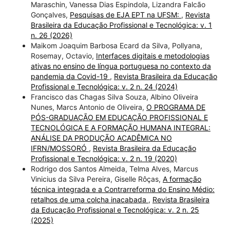
Maraschin, Vanessa Dias Espindola, Lizandra Falcão
Gonçalves,
Pesquisas de EJA EPT na UFSM:
,
Revista
Brasileira da Educação Profissional e Tecnológica: v. 1
n. 26 (2026)
Maikom Joaquim Barbosa Ecard da Silva, Pollyana,
Rosemay, Octavio,
Interfaces digitais e metodologias
ativas no ensino de língua portuguesa no contexto da
pandemia da Covid-19
,
Revista Brasileira da Educação
Profissional e Tecnológica: v. 2 n. 24 (2024)
Francisco das Chagas Silva Souza, Albino Oliveira
Nunes, Marcs Antonio de Oliveira,
O PROGRAMA DE
PÓS-GRADUAÇÃO EM EDUCAÇÃO PROFISSIONAL E
TECNOLÓGICA E A FORMAÇÃO HUMANA INTEGRAL:
ANÁLISE DA PRODUÇÃO ACADÊMICA NO
IFRN/MOSSORÓ
,
Revista Brasileira da Educação
Profissional e Tecnológica: v. 2 n. 19 (2020)
Rodrigo dos Santos Almeida, Telma Alves, Marcus
Vinicius da Silva Pereira, Giselle Rôças,
A formação
técnica integrada e a Contrarreforma do Ensino Médio:
retalhos de uma colcha inacabada
,
Revista Brasileira
da Educação Profissional e Tecnológica: v. 2 n. 25
(2025)