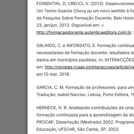
FIORENTINI, D; CRECCI, V. (2013). Desenvolvimen
Um Termo Guarda Chuva ou um novo sentido à for
de Pesquisa Sobre Formação Docente. Belo Horizon
23, jan/jun. 2013. Disponível em: <
http://formacaodocente.autenticaeditora.com.br
>
GALINDO, C. e INFORSATO, E. Formação continuad
necessidades de formação docente: resultados 
dados em municípios paulistas. In: INTERACÇÕES, 
em:
http://revistas.rcaap.pt/interaccoes/article/v
em 10 mar. 2018.
GARCIA, C. M. Formação de professores: para u
Tradução: Isabel Narciso. Lisboa, Porto Editora, 
HERNECK, H. R. Analisando contribuições de uma 
formação continuada para a aprendizagem da do
PROCAP. Dissertação (Mestrado) 2002. Program
Educação, UFSCAR, São Carlos, SP, 2002.