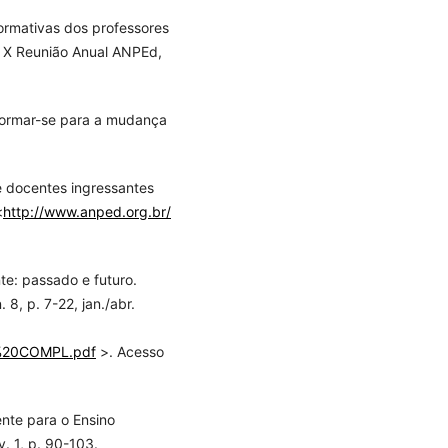
rmativas dos professores
n: X Reunião Anual ANPEd,
formar-se para a mudança
e docentes ingressantes
<
http://www.anped.org.br/
e: passado e futuro.
 8, p. 7-22, jan./abr.
PT%20COMPL.pdf
>. Acesso
ente para o Ensino
v. 1, p. 90-103.