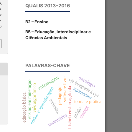
0,
QUALIS 2013-2016
0.
:
B2 – Ensino
/
 7
B5 – Educação, Interdisciplinar e
Ciências Ambientais
PALAVRAS-CHAVE
enfermagem
oncologia
software livre
eja integrada à ept
ensino em mineração
viés algorítmico
agrimensor
ensino e aprendizagem
história ensino agrícola
pedagogo
educação básica.
inclusão.
teoria e prática
chatgpt
plágio
matemática