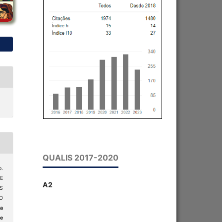
QUALIS 2017-2020
o.
E
A2
S
O
ta
 e