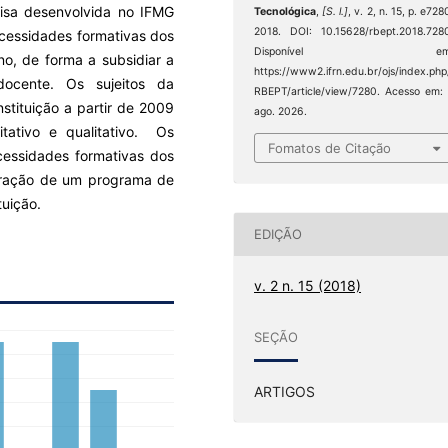
uisa desenvolvida no IFMG
Tecnológica
,
[S. l.]
, v. 2, n. 15, p. e728
2018. DOI: 10.15628/rbept.2018.728
ecessidades formativas dos
Disponível em
no, de forma a subsidiar a
https://www2.ifrn.edu.br/ojs/index.php
docente. Os sujeitos da
RBEPT/article/view/7280. Acesso em:
stituição a partir de 2009
ago. 2026.
itativo e qualitativo. Os
Fomatos de Citação
ecessidades formativas dos
oração de um programa de
tuição.
EDIÇÃO
v. 2 n. 15 (2018)
SEÇÃO
ARTIGOS