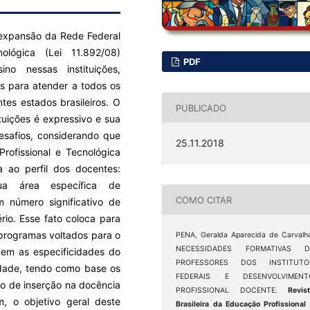
 a expansão da Rede Federal
ológica (Lei 11.892/08)
PDF
no nessas instituições,
s para atender a todos os
ntes estados brasileiros. O
PUBLICADO
tuições é expressivo e sua
desafios, considerando que
25.11.2018
rofissional e Tecnológica
a ao perfil dos docentes:
a área específica de
COMO CITAR
 número significativo de
rio. Esse fato coloca para
 programas voltados para o
PENA, Geralda Aparecida de Carvalh
NECESSIDADES FORMATIVAS D
dem as especificidades do
PROFESSORES DOS INSTITUTO
idade, tendo como base os
FEDERAIS E DESENVOLVIMENT
do de inserção na docência
PROFISSIONAL DOCENTE.
Revis
im, o objetivo geral deste
Brasileira da Educação Profissional