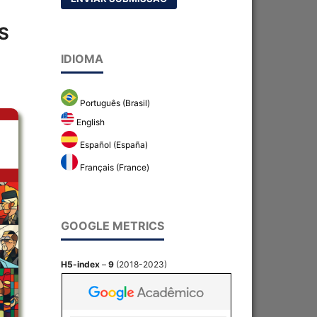
S
IDIOMA
Português (Brasil)
English
Español (España)
Français (France)
GOOGLE METRICS
H5-index
–
9
(2018-2023)