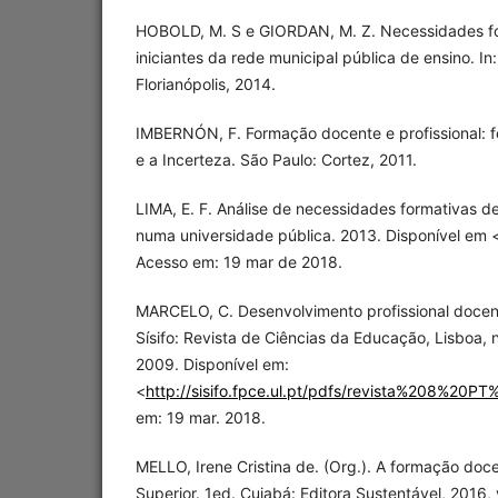
HOBOLD, M. S e GIORDAN, M. Z. Necessidades fo
iniciantes da rede municipal pública de ensino. I
Florianópolis, 2014.
IMBERNÓN, F. Formação docente e profissional: 
e a Incerteza. São Paulo: Cortez, 2011.
LIMA, E. F. Análise de necessidades formativas d
numa universidade pública. 2013. Disponível em 
Acesso em: 19 mar de 2018.
MARCELO, C. Desenvolvimento profissional docent
Sísifo: Revista de Ciências da Educação, Lisboa, n.
2009. Disponível em:
<
http://sisifo.fpce.ul.pt/pdfs/revista%208%20
em: 19 mar. 2018.
MELLO, Irene Cristina de. (Org.). A formação doc
Superior. 1ed. Cuiabá: Editora Sustentável, 2016, 