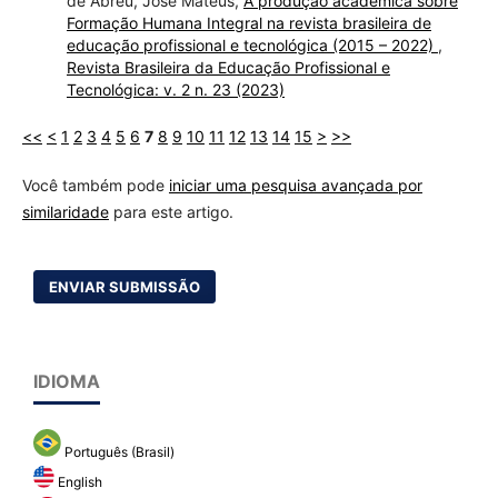
de Abreu, José Mateus,
A produção acadêmica sobre
Formação Humana Integral na revista brasileira de
educação profissional e tecnológica (2015 – 2022)
,
Revista Brasileira da Educação Profissional e
Tecnológica: v. 2 n. 23 (2023)
<<
<
1
2
3
4
5
6
7
8
9
10
11
12
13
14
15
>
>>
Você também pode
iniciar uma pesquisa avançada por
similaridade
para este artigo.
ENVIAR SUBMISSÃO
IDIOMA
Português (Brasil)
English