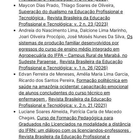
Maycon Dias Prado, Thiago Soares de Oliveira,
Superação do dualismo na Educação Profissional e
Tecnológica
,
Revista Brasileira da Educação
Profissional e Tecnológica: v. 2 n. 23 (2023)
Andreia do Nascimento Lima, Dalcione Lima Marinho,
Joari Oliveira Procópio, José Moisés Nunes Da Silva,
Os
sistemas de produção familiar desenvolvidos por
egressos do curso de ensino médio integrado em
Agropecuária do IFPA – Campus Rural de Marabá, no
Sudeste Paraense
,
Revista Brasileira da Educação
Profissional e Tecnológica: v. 1 n. 26 (2026)
Edvan Ferreira de Meneses, Amélia Maria Lima Garcia,
Ricardo dos Santos Pereira,
Formação politécnica em
saúde na amazônia ocidental: capacitação emocional
de alunos concludentes do curso técnico em
enfermagem
,
Revista Brasileira da Educação
Profissional e Tecnológica: v. 2 n. 21 (2021)
Luciane Soares Almeida, Patrícia Carla de Macedo
Chagas,
Curso de Formação Pedagógica para
Graduados não Licenciados na modalidade a distância
do IFRN: um diálogo com os licenciandos-professores
,
Revista Brasileira da Educação Profissional e