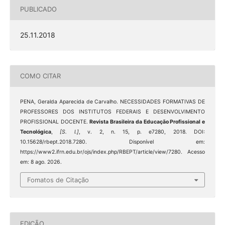
PUBLICADO
25.11.2018
COMO CITAR
PENA, Geralda Aparecida de Carvalho. NECESSIDADES FORMATIVAS DE
PROFESSORES DOS INSTITUTOS FEDERAIS E DESENVOLVIMENTO
PROFISSIONAL DOCENTE.
Revista Brasileira da Educação Profissional e
Tecnológica
,
[S. l.]
, v. 2, n. 15, p. e7280, 2018. DOI:
10.15628/rbept.2018.7280. Disponível em:
https://www2.ifrn.edu.br/ojs/index.php/RBEPT/article/view/7280. Acesso
em: 8 ago. 2026.
Fomatos de Citação
EDIÇÃO