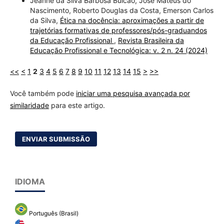
Jeanne da Silva Barbosa Bulcão, José Mateus do
Nascimento, Roberto Douglas da Costa, Emerson Carlos
da Silva,
Ética na docência: aproximações a partir de
trajetórias formativas de professores/pós-graduandos
da Educação Profissional
,
Revista Brasileira da
Educação Profissional e Tecnológica: v. 2 n. 24 (2024)
<<
<
1
2
3
4
5
6
7
8
9
10
11
12
13
14
15
>
>>
Você também pode
iniciar uma pesquisa avançada por
similaridade
para este artigo.
ENVIAR SUBMISSÃO
IDIOMA
Português (Brasil)