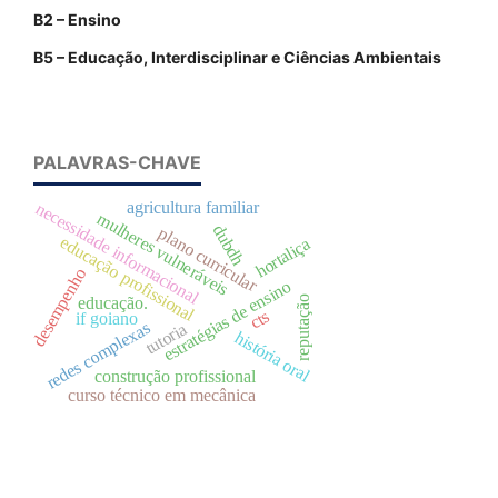
B2 – Ensino
B5 – Educação, Interdisciplinar e Ciências Ambientais
PALAVRAS-CHAVE
agricultura familiar
necessidade informacional
mulheres vulneráveis
dubdh
plano curricular
educação profissional
hortaliça
desempenho
estratégias de ensino
reputação
educação.
cts
if goiano
redes complexas
tutoria
história oral
construção profissional
curso técnico em mecânica