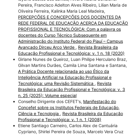
Pereira, Francisco Adelton Alves Ribeiro, Lilian Maria de
Oliveira Ferreira, Kalinka Maria Leal Madeira,
PERCEPÇÕES E CONCEPÇÕES DOS DOCENTES DA
REDE FEDERAL DE EDUCAÇÃO ACERCA DA EDUCAÇÃO
PROFISSIONAL E TECNOLÓGICA: Com a palavra os
docentes do Curso Técnico Subsequente em
Administração do Instituto Federal do Piauí – Campus
Avançado Dirceu Arco Verde
,
Revista Brasileira da
Educação Profissional e Tecnológica: v. 1 n. 18 (2020)
Girlane Nunes de Queiroz, Luan Philipe Herculano Braz,
Gilvan Martins Durães, Camila Lima Santana e Santana,
A Prática Docente relacionada ao uso Ético da
Inteligência Artificial na Educação Profissional e
Tecnológica: uma Revisão Sistemática
,
Revista
Brasileira da Educação Profissional e Tecnológica: v. 3
n. 25 (2025): Volume especial
Conselho Dirigente dos CEFET's,
Manifestação do
Concefet sobre os Institutos Federais de Educação,
Ciência e Tecnologia
,
Revista Brasileira da Educação
Profissional e Tecnológica: v. 1 n. 1 (2008)
Etiene Santiago Carneiro, Carlos Alex de Cantuária
Cypriano, Shirlei Pereira de Souza, Marcelo Vera Cruz