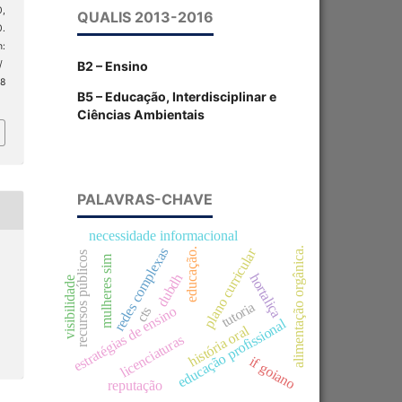
0,
QUALIS 2013-2016
0.
:
B2 – Ensino
/
 8
B5 – Educação, Interdisciplinar e
Ciências Ambientais
PALAVRAS-CHAVE
necessidade informacional
alimentação orgânica.
redes complexas
plano curricular
educação.
recursos públicos
mulheres sim
hortaliça
dubdh
visibilidade
tutoria
estratégias de ensino
cts
educação profissional
história oral
licenciaturas
if goiano
reputação