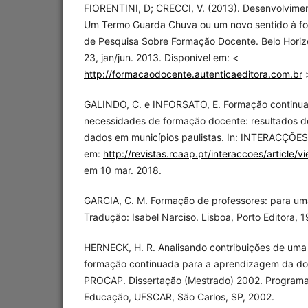
FIORENTINI, D; CRECCI, V. (2013). Desenvolvimen
Um Termo Guarda Chuva ou um novo sentido à for
de Pesquisa Sobre Formação Docente. Belo Horizon
23, jan/jun. 2013. Disponível em: <
http://formacaodocente.autenticaeditora.com.br
>
GALINDO, C. e INFORSATO, E. Formação continuad
necessidades de formação docente: resultados 
dados em municípios paulistas. In: INTERACÇÕES, 
em:
http://revistas.rcaap.pt/interaccoes/article/v
em 10 mar. 2018.
GARCIA, C. M. Formação de professores: para u
Tradução: Isabel Narciso. Lisboa, Porto Editora, 
HERNECK, H. R. Analisando contribuições de uma 
formação continuada para a aprendizagem da do
PROCAP. Dissertação (Mestrado) 2002. Program
Educação, UFSCAR, São Carlos, SP, 2002.