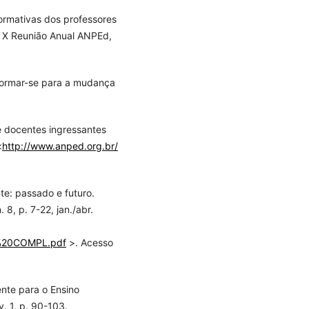
rmativas dos professores
n: X Reunião Anual ANPEd,
formar-se para a mudança
e docentes ingressantes
<
http://www.anped.org.br/
e: passado e futuro.
 8, p. 7-22, jan./abr.
PT%20COMPL.pdf
>. Acesso
ente para o Ensino
v. 1, p. 90-103.