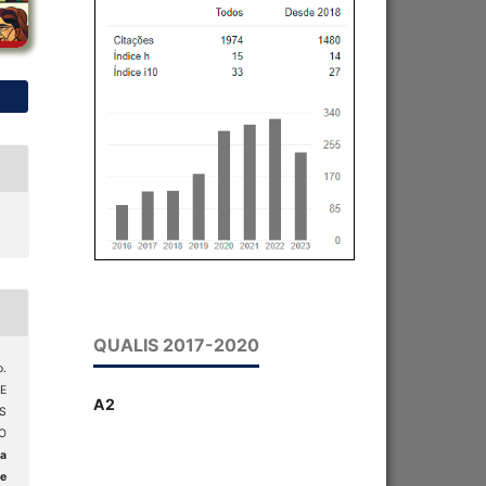
QUALIS 2017-2020
o.
E
A2
S
O
ta
 e