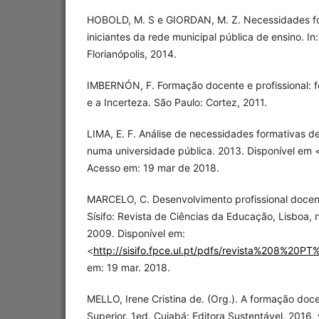
HOBOLD, M. S e GIORDAN, M. Z. Necessidades fo
iniciantes da rede municipal pública de ensino. I
Florianópolis, 2014.
IMBERNÓN, F. Formação docente e profissional: 
e a Incerteza. São Paulo: Cortez, 2011.
LIMA, E. F. Análise de necessidades formativas d
numa universidade pública. 2013. Disponível em 
Acesso em: 19 mar de 2018.
MARCELO, C. Desenvolvimento profissional docent
Sísifo: Revista de Ciências da Educação, Lisboa, n.
2009. Disponível em:
<
http://sisifo.fpce.ul.pt/pdfs/revista%208%20
em: 19 mar. 2018.
MELLO, Irene Cristina de. (Org.). A formação doc
Superior. 1ed. Cuiabá: Editora Sustentável, 2016, 