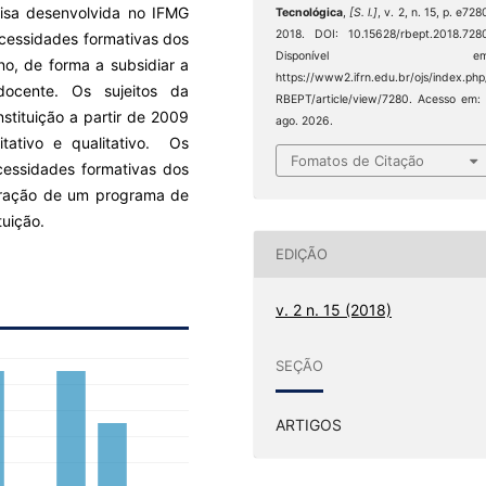
uisa desenvolvida no IFMG
Tecnológica
,
[S. l.]
, v. 2, n. 15, p. e728
2018. DOI: 10.15628/rbept.2018.728
ecessidades formativas dos
Disponível em
no, de forma a subsidiar a
https://www2.ifrn.edu.br/ojs/index.php
docente. Os sujeitos da
RBEPT/article/view/7280. Acesso em:
stituição a partir de 2009
ago. 2026.
itativo e qualitativo. Os
Fomatos de Citação
ecessidades formativas dos
oração de um programa de
tuição.
EDIÇÃO
v. 2 n. 15 (2018)
SEÇÃO
ARTIGOS