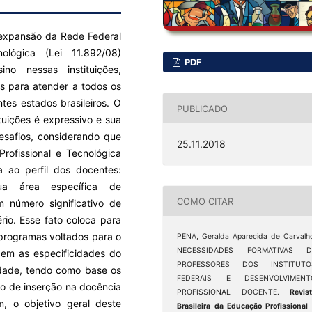
 a expansão da Rede Federal
ológica (Lei 11.892/08)
PDF
no nessas instituições,
s para atender a todos os
ntes estados brasileiros. O
PUBLICADO
tuições é expressivo e sua
desafios, considerando que
25.11.2018
rofissional e Tecnológica
a ao perfil dos docentes:
a área específica de
COMO CITAR
 número significativo de
rio. Esse fato coloca para
 programas voltados para o
PENA, Geralda Aparecida de Carvalh
NECESSIDADES FORMATIVAS D
dem as especificidades do
PROFESSORES DOS INSTITUTO
idade, tendo como base os
FEDERAIS E DESENVOLVIMENT
do de inserção na docência
PROFISSIONAL DOCENTE.
Revis
im, o objetivo geral deste
Brasileira da Educação Profissional