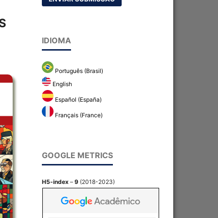
S
IDIOMA
Português (Brasil)
English
Español (España)
Français (France)
GOOGLE METRICS
H5-index
–
9
(2018-2023)